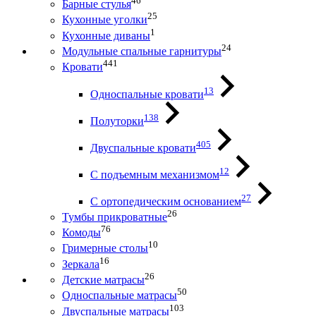
46
Барные стулья
25
Кухонные уголки
1
Кухонные диваны
24
Модульные спальные гарнитуры
441
Кровати
13
Односпальные кровати
138
Полуторки
405
Двуспальные кровати
12
С подъемным механизмом
27
С ортопедическим основанием
26
Тумбы прикроватные
76
Комоды
10
Гримерные столы
16
Зеркала
26
Детские матрасы
50
Односпальные матрасы
103
Двуспальные матрасы