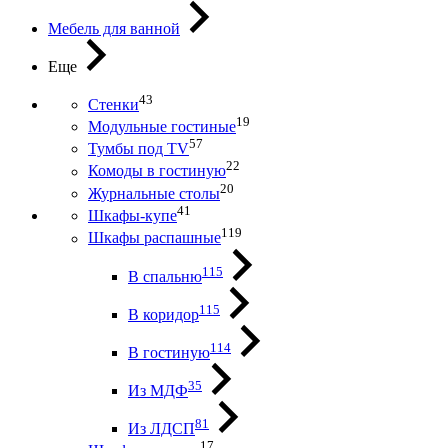
Мебель для ванной
Еще
43
Стенки
19
Модульные гостиные
57
Тумбы под ТV
22
Комоды в гостиную
20
Журнальные столы
41
Шкафы-купе
119
Шкафы распашные
115
В спальню
115
В коридор
114
В гостиную
35
Из МДФ
81
Из ЛДСП
17