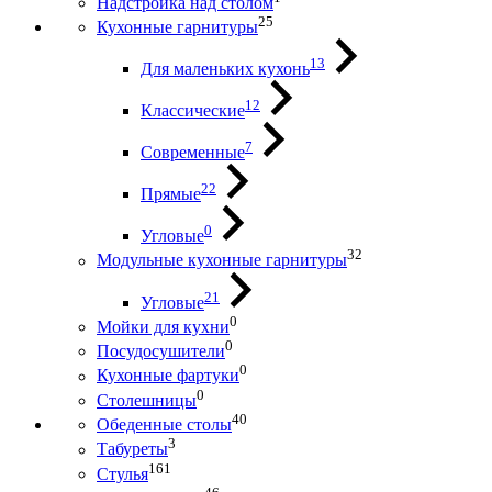
Надстройка над столом
25
Кухонные гарнитуры
13
Для маленьких кухонь
12
Классические
7
Современные
22
Прямые
0
Угловые
32
Модульные кухонные гарнитуры
21
Угловые
0
Мойки для кухни
0
Посудосушители
0
Кухонные фартуки
0
Столешницы
40
Обеденные столы
3
Табуреты
161
Стулья