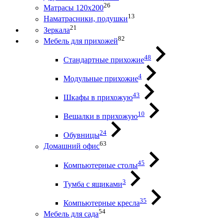
26
Матрасы 120х200
13
Наматрасники, подушки
21
Зеркала
82
Мебель для прихожей
48
Стандартные прихожие
4
Модульные прихожие
43
Шкафы в прихожую
10
Вешалки в прихожую
24
Обувницы
63
Домашний офис
45
Компьютерные столы
3
Тумба с ящиками
35
Компьютерные кресла
54
Мебель для сада