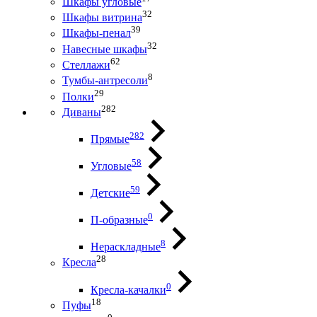
Шкафы угловые
32
Шкафы витрина
39
Шкафы-пенал
32
Навесные шкафы
62
Стеллажи
8
Тумбы-антресоли
29
Полки
282
Диваны
282
Прямые
58
Угловые
59
Детские
0
П-образные
8
Нераскладные
28
Кресла
0
Кресла-качалки
18
Пуфы