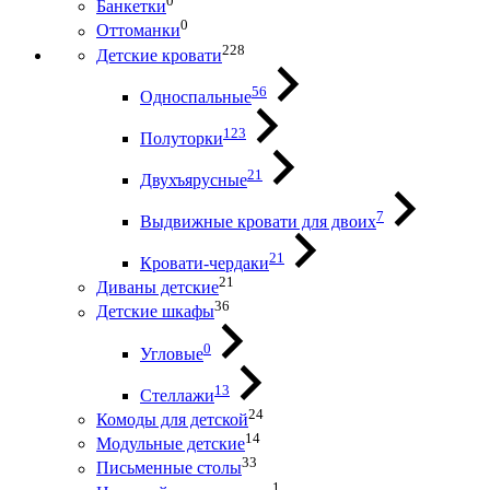
0
Банкетки
0
Оттоманки
228
Детские кровати
56
Односпальные
123
Полуторки
21
Двухъярусные
7
Выдвижные кровати для двоих
21
Кровати-чердаки
21
Диваны детские
36
Детские шкафы
0
Угловые
13
Стеллажи
24
Комоды для детской
14
Модульные детские
33
Письменные столы
1