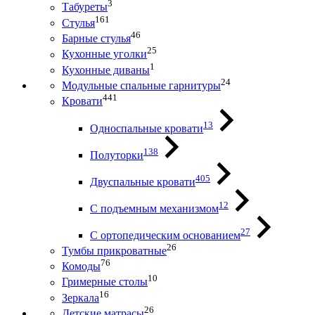
3
Табуреты
161
Стулья
46
Барные стулья
25
Кухонные уголки
1
Кухонные диваны
24
Модульные спальные гарнитуры
441
Кровати
13
Односпальные кровати
138
Полуторки
405
Двуспальные кровати
12
С подъемным механизмом
27
С ортопедическим основанием
26
Тумбы прикроватные
76
Комоды
10
Гримерные столы
16
Зеркала
26
Детские матрасы