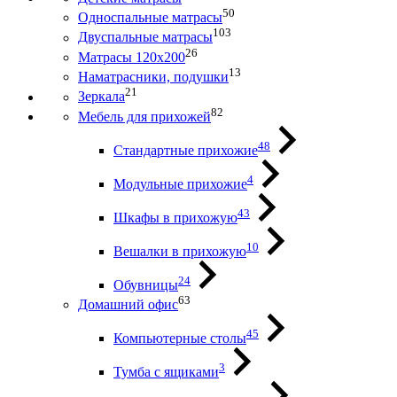
50
Односпальные матрасы
103
Двуспальные матрасы
26
Матрасы 120х200
13
Наматрасники, подушки
21
Зеркала
82
Мебель для прихожей
48
Стандартные прихожие
4
Модульные прихожие
43
Шкафы в прихожую
10
Вешалки в прихожую
24
Обувницы
63
Домашний офис
45
Компьютерные столы
3
Тумба с ящиками