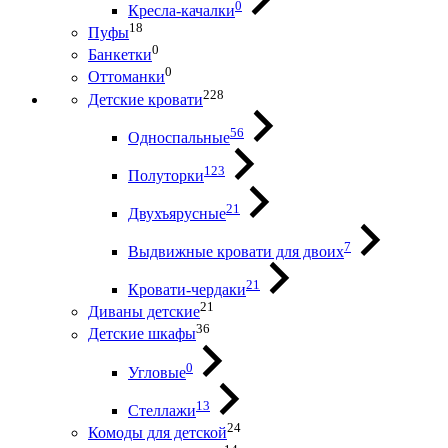
0
Кресла-качалки
18
Пуфы
0
Банкетки
0
Оттоманки
228
Детские кровати
56
Односпальные
123
Полуторки
21
Двухъярусные
7
Выдвижные кровати для двоих
21
Кровати-чердаки
21
Диваны детские
36
Детские шкафы
0
Угловые
13
Стеллажи
24
Комоды для детской