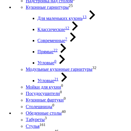
Надстройка над столом
25
Кухонные гарнитуры
13
Для маленьких кухонь
12
Классические
7
Современные
22
Прямые
0
Угловые
32
Модульные кухонные гарнитуры
21
Угловые
0
Мойки для кухни
0
Посудосушители
0
Кухонные фартуки
0
Столешницы
40
Обеденные столы
3
Табуреты
161
Стулья