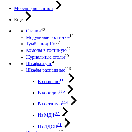
Мебель для ванной
Еще
43
Стенки
19
Модульные гостиные
57
Тумбы под ТV
22
Комоды в гостиную
20
Журнальные столы
41
Шкафы-купе
119
Шкафы распашные
115
В спальню
115
В коридор
114
В гостиную
35
Из МДФ
81
Из ЛДСП
17