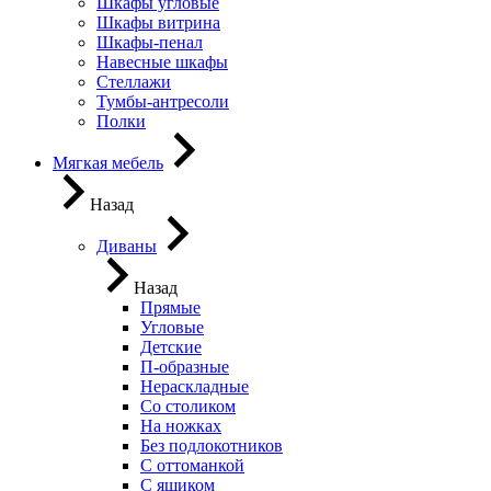
Шкафы угловые
Шкафы витрина
Шкафы-пенал
Навесные шкафы
Стеллажи
Тумбы-антресоли
Полки
Мягкая мебель
Назад
Диваны
Назад
Прямые
Угловые
Детские
П-образные
Нераскладные
Со столиком
На ножках
Без подлокотников
С оттоманкой
С ящиком