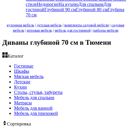
стиле
Недорогие
На кухню
Для спальни
Для
гостиной
Глубиной 90 см
Глубиной 80 см
Глубина
70 см
кухонная мебель
|
детская мебель
|
комплекты садовой мебели
|
садовая
мебель
|
игровая мебель
|
мебель для гостинной
|
наборы мебели
Диваны глубиной 70 см в Тюмени
Каталог
Гостиные
Шкафы
Мягкая мебель
Детские
Кухни
Столы, стулья, табуреты
Мебель для спальни
Матрасы
Мебель для ванной
Мебель для прихожей
Сортировка