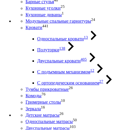
46
Барные стулья
25
Кухонные уголки
1
Кухонные диваны
24
Модульные спальные гарнитуры
441
Кровати
13
Односпальные кровати
138
Полуторки
405
Двуспальные кровати
12
С подъемным механизмом
27
С ортопедическим основанием
26
Тумбы прикроватные
76
Комоды
10
Гримерные столы
16
Зеркала
26
Детские матрасы
50
Односпальные матрасы
103
Двуспальные матрасы