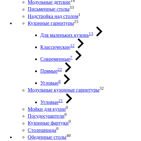
14
Модульные детские
33
Письменные столы
1
Надстройка над столом
25
Кухонные гарнитуры
13
Для маленьких кухонь
12
Классические
7
Современные
22
Прямые
0
Угловые
32
Модульные кухонные гарнитуры
21
Угловые
0
Мойки для кухни
0
Посудосушители
0
Кухонные фартуки
0
Столешницы
40
Обеденные столы