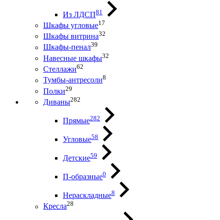
81
Из ЛДСП
17
Шкафы угловые
32
Шкафы витрина
39
Шкафы-пенал
32
Навесные шкафы
62
Стеллажи
8
Тумбы-антресоли
29
Полки
282
Диваны
282
Прямые
58
Угловые
59
Детские
0
П-образные
8
Нераскладные
28
Кресла