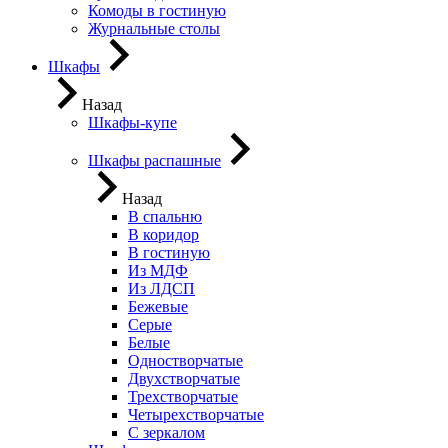
Комоды в гостиную
Журнальные столы
Шкафы
Назад
Шкафы-купе
Шкафы распашные
Назад
В спальню
В коридор
В гостиную
Из МДФ
Из ЛДСП
Бежевые
Серые
Белые
Одностворчатые
Двухстворчатые
Трехстворчатые
Четырехстворчатые
С зеркалом