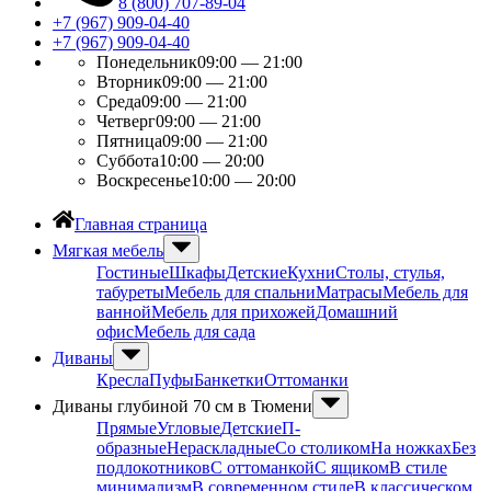
8 (800) 707-89-04
+7 (967) 909-04-40
+7 (967) 909-04-40
Понедельник
09:00 — 21:00
Вторник
09:00 — 21:00
Среда
09:00 — 21:00
Четверг
09:00 — 21:00
Пятница
09:00 — 21:00
Суббота
10:00 — 20:00
Воскресенье
10:00 — 20:00
Главная страница
Мягкая мебель
Гостиные
Шкафы
Детские
Кухни
Столы, стулья,
табуреты
Мебель для спальни
Матрасы
Мебель для
ванной
Мебель для прихожей
Домашний
офис
Мебель для сада
Диваны
Кресла
Пуфы
Банкетки
Оттоманки
Диваны глубиной 70 см в Тюмени
Прямые
Угловые
Детские
П-
образные
Нераскладные
Со столиком
На ножках
Без
подлокотников
С оттоманкой
С ящиком
В стиле
минимализм
В современном стиле
В классическом