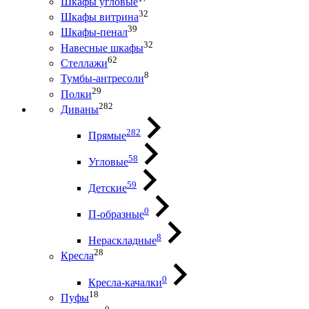
Шкафы угловые
32
Шкафы витрина
39
Шкафы-пенал
32
Навесные шкафы
62
Стеллажи
8
Тумбы-антресоли
29
Полки
282
Диваны
282
Прямые
58
Угловые
59
Детские
0
П-образные
8
Нераскладные
28
Кресла
0
Кресла-качалки
18
Пуфы