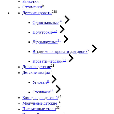
0
Банкетки
0
Оттоманки
228
Детские кровати
56
Односпальные
123
Полуторки
21
Двухъярусные
7
Выдвижные кровати для двоих
21
Кровати-чердаки
21
Диваны детские
36
Детские шкафы
0
Угловые
13
Стеллажи
24
Комоды для детской
14
Модульные детские
33
Письменные столы
1