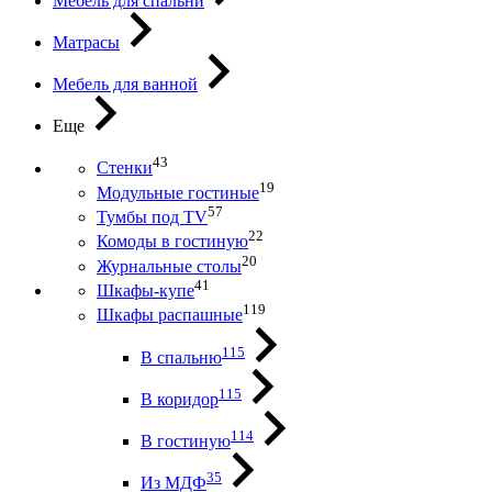
Мебель для спальни
Матрасы
Мебель для ванной
Еще
43
Стенки
19
Модульные гостиные
57
Тумбы под ТV
22
Комоды в гостиную
20
Журнальные столы
41
Шкафы-купе
119
Шкафы распашные
115
В спальню
115
В коридор
114
В гостиную
35
Из МДФ