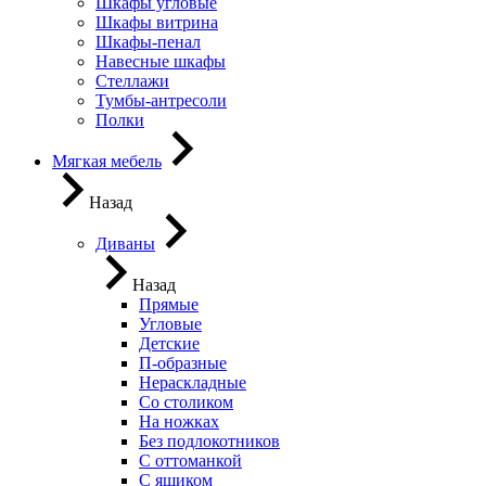
Шкафы угловые
Шкафы витрина
Шкафы-пенал
Навесные шкафы
Стеллажи
Тумбы-антресоли
Полки
Мягкая мебель
Назад
Диваны
Назад
Прямые
Угловые
Детские
П-образные
Нераскладные
Со столиком
На ножках
Без подлокотников
С оттоманкой
С ящиком