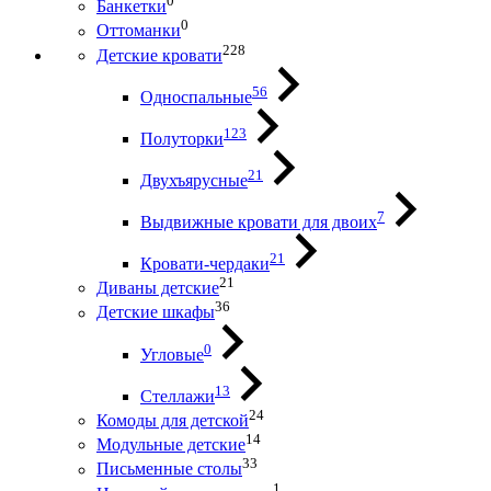
0
Банкетки
0
Оттоманки
228
Детские кровати
56
Односпальные
123
Полуторки
21
Двухъярусные
7
Выдвижные кровати для двоих
21
Кровати-чердаки
21
Диваны детские
36
Детские шкафы
0
Угловые
13
Стеллажи
24
Комоды для детской
14
Модульные детские
33
Письменные столы
1