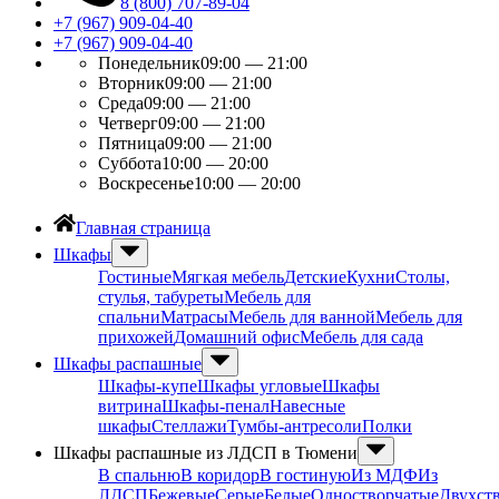
8 (800) 707-89-04
+7 (967) 909-04-40
+7 (967) 909-04-40
Понедельник
09:00 — 21:00
Вторник
09:00 — 21:00
Среда
09:00 — 21:00
Четверг
09:00 — 21:00
Пятница
09:00 — 21:00
Суббота
10:00 — 20:00
Воскресенье
10:00 — 20:00
Главная страница
Шкафы
Гостиные
Мягкая мебель
Детские
Кухни
Столы,
стулья, табуреты
Мебель для
спальни
Матрасы
Мебель для ванной
Мебель для
прихожей
Домашний офис
Мебель для сада
Шкафы распашные
Шкафы-купе
Шкафы угловые
Шкафы
витрина
Шкафы-пенал
Навесные
шкафы
Стеллажи
Тумбы-антресоли
Полки
Шкафы распашные из ЛДСП в Тюмени
В спальню
В коридор
В гостиную
Из МДФ
Из
ЛДСП
Бежевые
Серые
Белые
Одностворчатые
Двухст