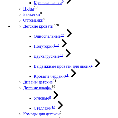
0
Кресла-качалки
18
Пуфы
0
Банкетки
0
Оттоманки
228
Детские кровати
56
Односпальные
123
Полуторки
21
Двухъярусные
7
Выдвижные кровати для двоих
21
Кровати-чердаки
21
Диваны детские
36
Детские шкафы
0
Угловые
13
Стеллажи
24
Комоды для детской