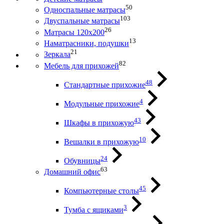
50
Односпальные матрасы
103
Двуспальные матрасы
26
Матрасы 120х200
13
Наматрасники, подушки
21
Зеркала
82
Мебель для прихожей
48
Стандартные прихожие
4
Модульные прихожие
43
Шкафы в прихожую
10
Вешалки в прихожую
24
Обувницы
63
Домашний офис
45
Компьютерные столы
3
Тумба с ящиками