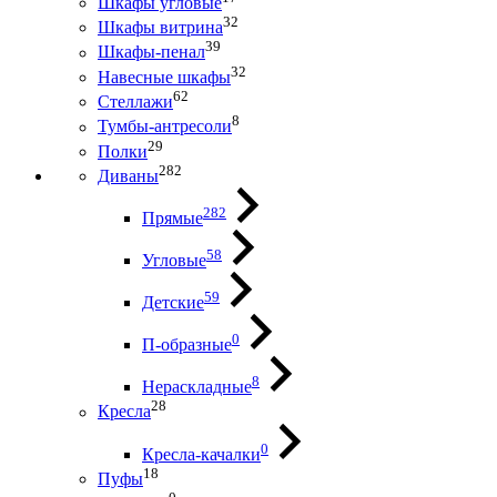
Шкафы угловые
32
Шкафы витрина
39
Шкафы-пенал
32
Навесные шкафы
62
Стеллажи
8
Тумбы-антресоли
29
Полки
282
Диваны
282
Прямые
58
Угловые
59
Детские
0
П-образные
8
Нераскладные
28
Кресла
0
Кресла-качалки
18
Пуфы