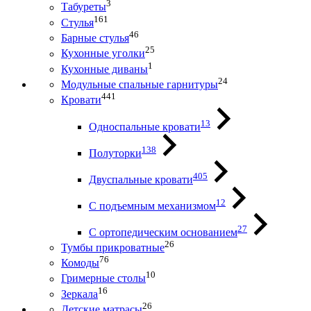
3
Табуреты
161
Стулья
46
Барные стулья
25
Кухонные уголки
1
Кухонные диваны
24
Модульные спальные гарнитуры
441
Кровати
13
Односпальные кровати
138
Полуторки
405
Двуспальные кровати
12
С подъемным механизмом
27
С ортопедическим основанием
26
Тумбы прикроватные
76
Комоды
10
Гримерные столы
16
Зеркала
26
Детские матрасы