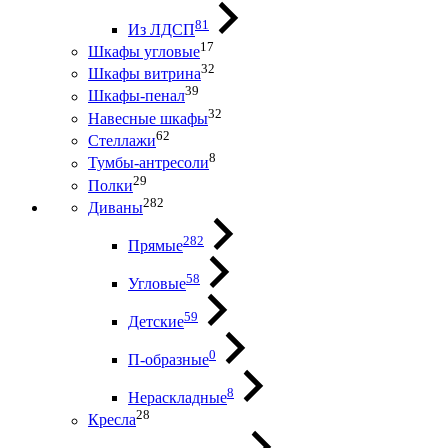
81
Из ЛДСП
17
Шкафы угловые
32
Шкафы витрина
39
Шкафы-пенал
32
Навесные шкафы
62
Стеллажи
8
Тумбы-антресоли
29
Полки
282
Диваны
282
Прямые
58
Угловые
59
Детские
0
П-образные
8
Нераскладные
28
Кресла