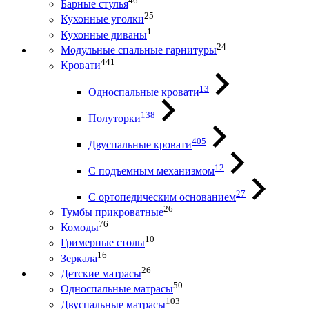
46
Барные стулья
25
Кухонные уголки
1
Кухонные диваны
24
Модульные спальные гарнитуры
441
Кровати
13
Односпальные кровати
138
Полуторки
405
Двуспальные кровати
12
С подъемным механизмом
27
С ортопедическим основанием
26
Тумбы прикроватные
76
Комоды
10
Гримерные столы
16
Зеркала
26
Детские матрасы
50
Односпальные матрасы
103
Двуспальные матрасы