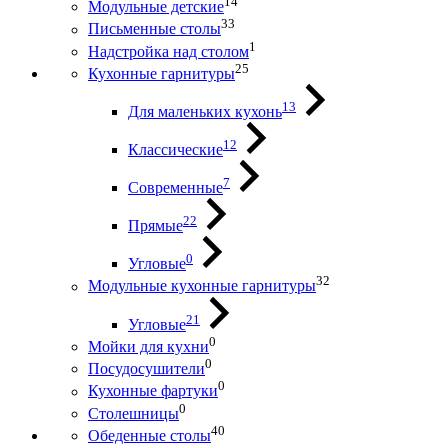
14
Модульные детские
33
Письменные столы
1
Надстройка над столом
25
Кухонные гарнитуры
13
Для маленьких кухонь
12
Классические
7
Современные
22
Прямые
0
Угловые
32
Модульные кухонные гарнитуры
21
Угловые
0
Мойки для кухни
0
Посудосушители
0
Кухонные фартуки
0
Столешницы
40
Обеденные столы