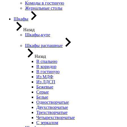
Комоды в гостиную
Журнальные столы
Шкафы
Назад
Шкафы-купе
Шкафы распашные
Назад
В спальню
В коридор
В гостиную
Из МДФ
Из ЛДСП
Бежевые
Серые
Белые
Одностворчатые
Двухстворчатые
Трехстворчатые
Четырехстворчатые
С зеркалом