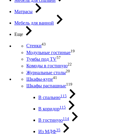
Мебель для спальни
Матрасы
Мебель для ванной
Еще
43
Стенки
19
Модульные гостиные
57
Тумбы под ТV
22
Комоды в гостиную
20
Журнальные столы
41
Шкафы-купе
119
Шкафы распашные
115
В спальню
115
В коридор
114
В гостиную
35
Из МДФ