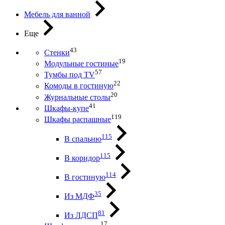
Мебель для ванной
Еще
43
Стенки
19
Модульные гостиные
57
Тумбы под ТV
22
Комоды в гостиную
20
Журнальные столы
41
Шкафы-купе
119
Шкафы распашные
115
В спальню
115
В коридор
114
В гостиную
35
Из МДФ
81
Из ЛДСП
17