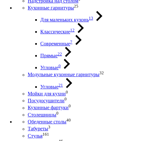
Надстройка над столом
25
Кухонные гарнитуры
13
Для маленьких кухонь
12
Классические
7
Современные
22
Прямые
0
Угловые
32
Модульные кухонные гарнитуры
21
Угловые
0
Мойки для кухни
0
Посудосушители
0
Кухонные фартуки
0
Столешницы
40
Обеденные столы
3
Табуреты
161
Стулья