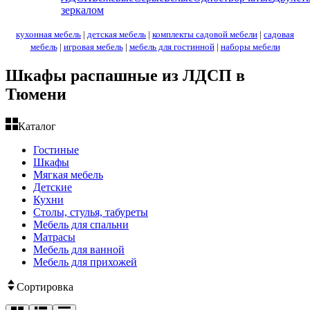
зеркалом
кухонная мебель
|
детская мебель
|
комплекты садовой мебели
|
садовая
мебель
|
игровая мебель
|
мебель для гостинной
|
наборы мебели
Шкафы распашные из ЛДСП в
Тюмени
Каталог
Гостиные
Шкафы
Мягкая мебель
Детские
Кухни
Столы, стулья, табуреты
Мебель для спальни
Матрасы
Мебель для ванной
Мебель для прихожей
Сортировка