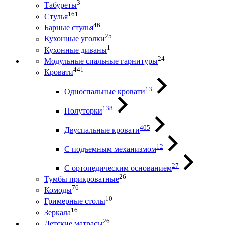
3
Табуреты
161
Стулья
46
Барные стулья
25
Кухонные уголки
1
Кухонные диваны
24
Модульные спальные гарнитуры
441
Кровати
13
Односпальные кровати
138
Полуторки
405
Двуспальные кровати
12
С подъемным механизмом
27
С ортопедическим основанием
26
Тумбы прикроватные
76
Комоды
10
Гримерные столы
16
Зеркала
26
Детские матрасы