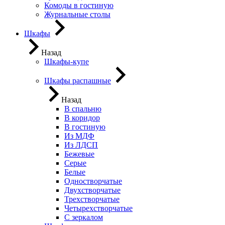
Комоды в гостиную
Журнальные столы
Шкафы
Назад
Шкафы-купе
Шкафы распашные
Назад
В спальню
В коридор
В гостиную
Из МДФ
Из ЛДСП
Бежевые
Серые
Белые
Одностворчатые
Двухстворчатые
Трехстворчатые
Четырехстворчатые
С зеркалом