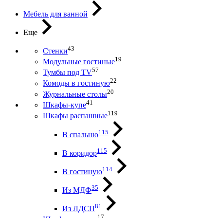
Мебель для ванной
Еще
43
Стенки
19
Модульные гостиные
57
Тумбы под ТV
22
Комоды в гостиную
20
Журнальные столы
41
Шкафы-купе
119
Шкафы распашные
115
В спальню
115
В коридор
114
В гостиную
35
Из МДФ
81
Из ЛДСП
17