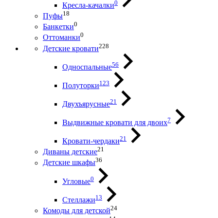
0
Кресла-качалки
18
Пуфы
0
Банкетки
0
Оттоманки
228
Детские кровати
56
Односпальные
123
Полуторки
21
Двухъярусные
7
Выдвижные кровати для двоих
21
Кровати-чердаки
21
Диваны детские
36
Детские шкафы
0
Угловые
13
Стеллажи
24
Комоды для детской