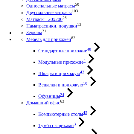
50
Односпальные матрасы
103
Двуспальные матрасы
26
Матрасы 120х200
13
Наматрасники, подушки
21
Зеркала
82
Мебель для прихожей
48
Стандартные прихожие
4
Модульные прихожие
43
Шкафы в прихожую
10
Вешалки в прихожую
24
Обувницы
63
Домашний офис
45
Компьютерные столы
3
Тумба с ящиками