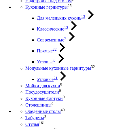
Надстройка над столом
25
Кухонные гарнитуры
13
Для маленьких кухонь
12
Классические
7
Современные
22
Прямые
0
Угловые
32
Модульные кухонные гарнитуры
21
Угловые
0
Мойки для кухни
0
Посудосушители
0
Кухонные фартуки
0
Столешницы
40
Обеденные столы
3
Табуреты
161
Стулья