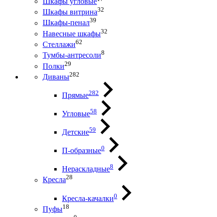
Шкафы угловые
32
Шкафы витрина
39
Шкафы-пенал
32
Навесные шкафы
62
Стеллажи
8
Тумбы-антресоли
29
Полки
282
Диваны
282
Прямые
58
Угловые
59
Детские
0
П-образные
8
Нераскладные
28
Кресла
0
Кресла-качалки
18
Пуфы