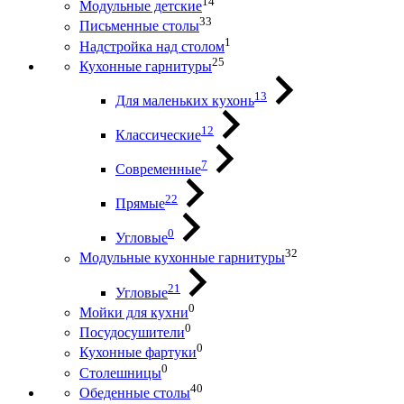
14
Модульные детские
33
Письменные столы
1
Надстройка над столом
25
Кухонные гарнитуры
13
Для маленьких кухонь
12
Классические
7
Современные
22
Прямые
0
Угловые
32
Модульные кухонные гарнитуры
21
Угловые
0
Мойки для кухни
0
Посудосушители
0
Кухонные фартуки
0
Столешницы
40
Обеденные столы