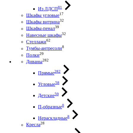
81
Из ЛДСП
17
Шкафы угловые
32
Шкафы витрина
39
Шкафы-пенал
32
Навесные шкафы
62
Стеллажи
8
Тумбы-антресоли
29
Полки
282
Диваны
282
Прямые
58
Угловые
59
Детские
0
П-образные
8
Нераскладные
28
Кресла