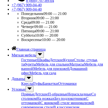
8 (800) 707-89-04
+7 (967) 909-04-40
+7 (967) 909-04-40
Понедельник
09:00 — 21:00
Вторник
09:00 — 21:00
Среда
09:00 — 21:00
Четверг
09:00 — 21:00
Пятница
09:00 — 21:00
Суббота
10:00 — 20:00
Воскресенье
10:00 — 20:00
Главная страница
Мягкая мебель
Гостиные
Шкафы
Детские
Кухни
Столы, стулья,
табуреты
Мебель для спальни
Матрасы
Мебель для
ванной
Мебель для прихожей
Домашний
офис
Мебель для сада
Диваны
Кресла
Пуфы
Банкетки
Оттоманки
Угловые
Прямые
Детские
П-образные
Нераскладные
Со
столиком
На ножках
Без подлокотников
С
оттоманкой
С ящиком
В стиле минимализм
В
современном стиле
В классическом