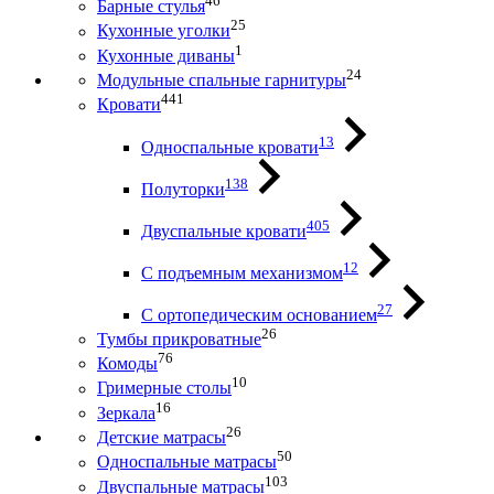
46
Барные стулья
25
Кухонные уголки
1
Кухонные диваны
24
Модульные спальные гарнитуры
441
Кровати
13
Односпальные кровати
138
Полуторки
405
Двуспальные кровати
12
С подъемным механизмом
27
С ортопедическим основанием
26
Тумбы прикроватные
76
Комоды
10
Гримерные столы
16
Зеркала
26
Детские матрасы
50
Односпальные матрасы
103
Двуспальные матрасы