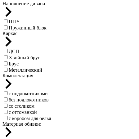
Наполнение дивана
ППУ
Пружинный блок
Каркас
ДСП
Хвойный брус
Брус
Металлический
Комплектация
с подлокотниками
без подлокотников
со столиком
с оттоманкой
с коробом для белья
Материал обивки: