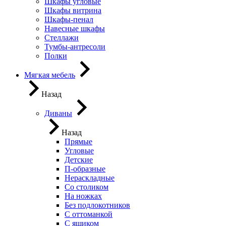
Шкафы угловые
Шкафы витрина
Шкафы-пенал
Навесные шкафы
Стеллажи
Тумбы-антресоли
Полки
Мягкая мебель
Назад
Диваны
Назад
Прямые
Угловые
Детские
П-образные
Нераскладные
Со столиком
На ножках
Без подлокотников
С оттоманкой
С ящиком