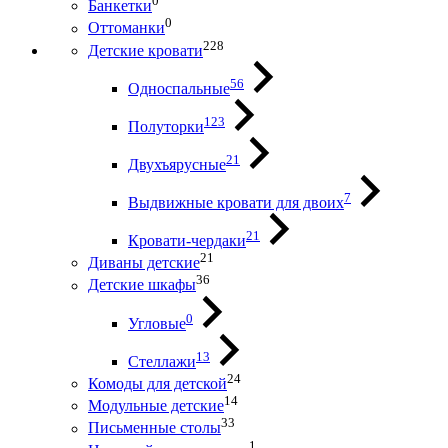
0
Банкетки
0
Оттоманки
228
Детские кровати
56
Односпальные
123
Полуторки
21
Двухъярусные
7
Выдвижные кровати для двоих
21
Кровати-чердаки
21
Диваны детские
36
Детские шкафы
0
Угловые
13
Стеллажи
24
Комоды для детской
14
Модульные детские
33
Письменные столы
1