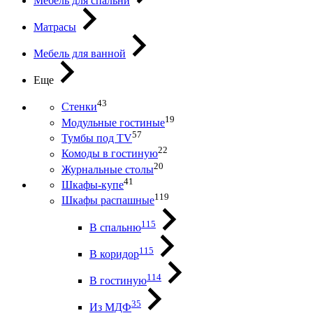
Мебель для спальни
Матрасы
Мебель для ванной
Еще
43
Стенки
19
Модульные гостиные
57
Тумбы под ТV
22
Комоды в гостиную
20
Журнальные столы
41
Шкафы-купе
119
Шкафы распашные
115
В спальню
115
В коридор
114
В гостиную
35
Из МДФ