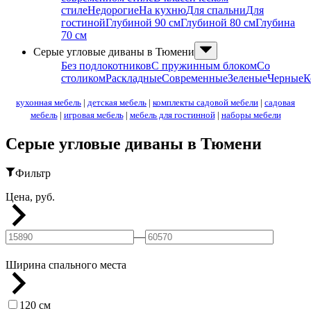
стиле
Недорогие
На кухню
Для спальни
Для
гостиной
Глубиной 90 см
Глубиной 80 см
Глубина
70 см
Серые угловые диваны в Тюмени
Без подлокотников
С пружинным блоком
Со
столиком
Раскладные
Современные
Зеленые
Черные
К
кухонная мебель
|
детская мебель
|
комплекты садовой мебели
|
садовая
мебель
|
игровая мебель
|
мебель для гостинной
|
наборы мебели
Серые угловые диваны в Тюмени
Фильтр
Цена, руб.
—
Ширина спального места
120 см