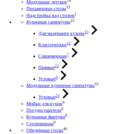
14
Модульные детские
33
Письменные столы
1
Надстройка над столом
25
Кухонные гарнитуры
13
Для маленьких кухонь
12
Классические
7
Современные
22
Прямые
0
Угловые
32
Модульные кухонные гарнитуры
21
Угловые
0
Мойки для кухни
0
Посудосушители
0
Кухонные фартуки
0
Столешницы
40
Обеденные столы