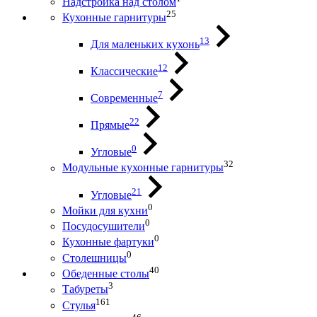
Надстройка над столом
25
Кухонные гарнитуры
13
Для маленьких кухонь
12
Классические
7
Современные
22
Прямые
0
Угловые
32
Модульные кухонные гарнитуры
21
Угловые
0
Мойки для кухни
0
Посудосушители
0
Кухонные фартуки
0
Столешницы
40
Обеденные столы
3
Табуреты
161
Стулья