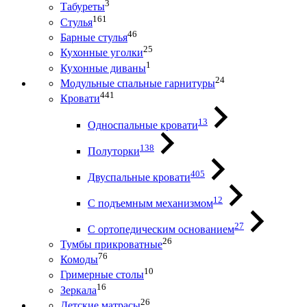
3
Табуреты
161
Стулья
46
Барные стулья
25
Кухонные уголки
1
Кухонные диваны
24
Модульные спальные гарнитуры
441
Кровати
13
Односпальные кровати
138
Полуторки
405
Двуспальные кровати
12
С подъемным механизмом
27
С ортопедическим основанием
26
Тумбы прикроватные
76
Комоды
10
Гримерные столы
16
Зеркала
26
Детские матрасы