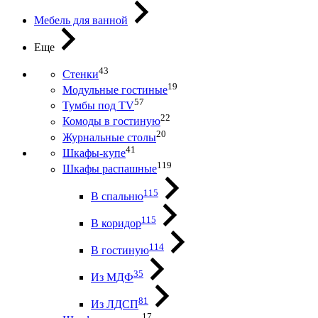
Мебель для ванной
Еще
43
Стенки
19
Модульные гостиные
57
Тумбы под ТV
22
Комоды в гостиную
20
Журнальные столы
41
Шкафы-купе
119
Шкафы распашные
115
В спальню
115
В коридор
114
В гостиную
35
Из МДФ
81
Из ЛДСП
17