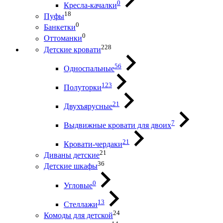
0
Кресла-качалки
18
Пуфы
0
Банкетки
0
Оттоманки
228
Детские кровати
56
Односпальные
123
Полуторки
21
Двухъярусные
7
Выдвижные кровати для двоих
21
Кровати-чердаки
21
Диваны детские
36
Детские шкафы
0
Угловые
13
Стеллажи
24
Комоды для детской