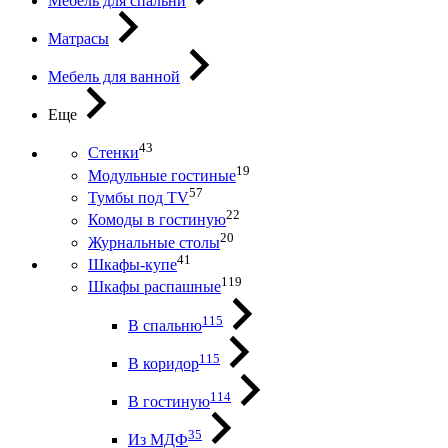
Мебель для спальни
Матрасы
Мебель для ванной
Еще
43
Стенки
19
Модульные гостиные
57
Тумбы под ТV
22
Комоды в гостиную
20
Журнальные столы
41
Шкафы-купе
119
Шкафы распашные
115
В спальню
115
В коридор
114
В гостиную
35
Из МДФ