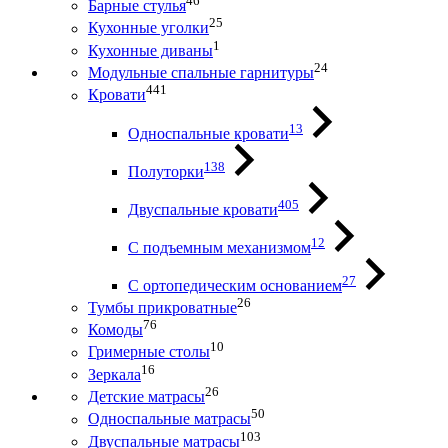
46
Барные стулья
25
Кухонные уголки
1
Кухонные диваны
24
Модульные спальные гарнитуры
441
Кровати
13
Односпальные кровати
138
Полуторки
405
Двуспальные кровати
12
С подъемным механизмом
27
С ортопедическим основанием
26
Тумбы прикроватные
76
Комоды
10
Гримерные столы
16
Зеркала
26
Детские матрасы
50
Односпальные матрасы
103
Двуспальные матрасы