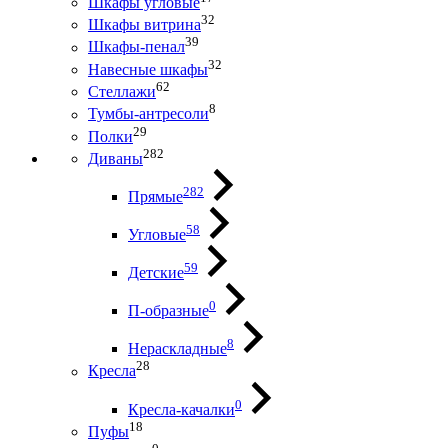
Шкафы угловые
32
Шкафы витрина
39
Шкафы-пенал
32
Навесные шкафы
62
Стеллажи
8
Тумбы-антресоли
29
Полки
282
Диваны
282
Прямые
58
Угловые
59
Детские
0
П-образные
8
Нераскладные
28
Кресла
0
Кресла-качалки
18
Пуфы