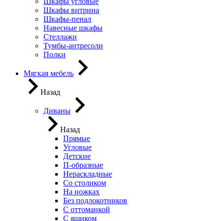
Шкафы угловые
Шкафы витрина
Шкафы-пенал
Навесные шкафы
Стеллажи
Тумбы-антресоли
Полки
Мягкая мебель
Назад
Диваны
Назад
Прямые
Угловые
Детские
П-образные
Нераскладные
Со столиком
На ножках
Без подлокотников
С оттоманкой
С ящиком