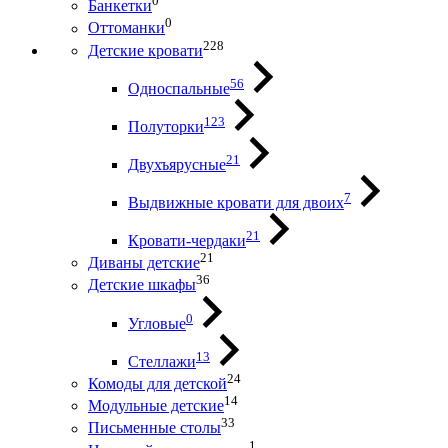
0
Банкетки
0
Оттоманки
228
Детские кровати
56
Односпальные
123
Полуторки
21
Двухъярусные
7
Выдвижные кровати для двоих
21
Кровати-чердаки
21
Диваны детские
36
Детские шкафы
0
Угловые
13
Стеллажи
24
Комоды для детской
14
Модульные детские
33
Письменные столы
1