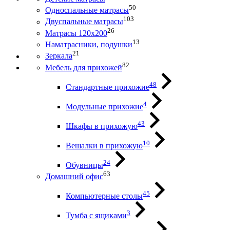
50
Односпальные матрасы
103
Двуспальные матрасы
26
Матрасы 120х200
13
Наматрасники, подушки
21
Зеркала
82
Мебель для прихожей
48
Стандартные прихожие
4
Модульные прихожие
43
Шкафы в прихожую
10
Вешалки в прихожую
24
Обувницы
63
Домашний офис
45
Компьютерные столы
3
Тумба с ящиками