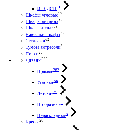
81
Из ЛДСП
17
Шкафы угловые
32
Шкафы витрина
39
Шкафы-пенал
32
Навесные шкафы
62
Стеллажи
8
Тумбы-антресоли
29
Полки
282
Диваны
282
Прямые
58
Угловые
59
Детские
0
П-образные
8
Нераскладные
28
Кресла