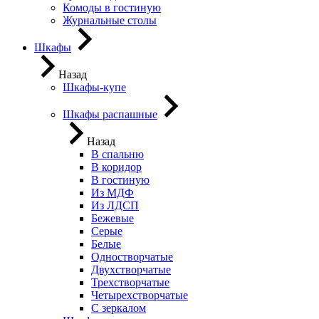
Комоды в гостиную
Журнальные столы
Шкафы
Назад
Шкафы-купе
Шкафы распашные
Назад
В спальню
В коридор
В гостиную
Из МДФ
Из ЛДСП
Бежевые
Серые
Белые
Одностворчатые
Двухстворчатые
Трехстворчатые
Четырехстворчатые
С зеркалом