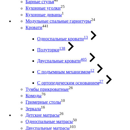
46
Барные стулья
25
Кухонные уголки
1
Кухонные диваны
24
Модульные спальные гарнитуры
441
Кровати
13
Односпальные кровати
138
Полуторки
405
Двуспальные кровати
12
С подъемным механизмом
27
С ортопедическим основанием
26
Тумбы прикроватные
76
Комоды
10
Гримерные столы
16
Зеркала
26
Детские матрасы
50
Односпальные матрасы
103
Двуспальные матрасы