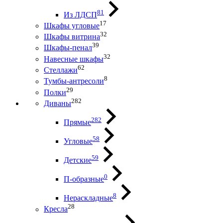
81
Из ЛДСП
17
Шкафы угловые
32
Шкафы витрина
39
Шкафы-пенал
32
Навесные шкафы
62
Стеллажи
8
Тумбы-антресоли
29
Полки
282
Диваны
282
Прямые
58
Угловые
59
Детские
0
П-образные
8
Нераскладные
28
Кресла