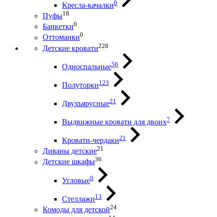
0
Кресла-качалки
18
Пуфы
0
Банкетки
0
Оттоманки
228
Детские кровати
56
Односпальные
123
Полуторки
21
Двухъярусные
7
Выдвижные кровати для двоих
21
Кровати-чердаки
21
Диваны детские
36
Детские шкафы
0
Угловые
13
Стеллажи
24
Комоды для детской