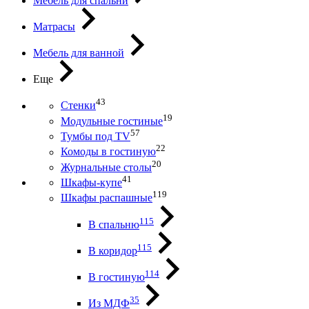
Мебель для спальни
Матрасы
Мебель для ванной
Еще
43
Стенки
19
Модульные гостиные
57
Тумбы под ТV
22
Комоды в гостиную
20
Журнальные столы
41
Шкафы-купе
119
Шкафы распашные
115
В спальню
115
В коридор
114
В гостиную
35
Из МДФ