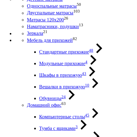
50
Односпальные матрасы
103
Двуспальные матрасы
26
Матрасы 120х200
13
Наматрасники, подушки
21
Зеркала
82
Мебель для прихожей
48
Стандартные прихожие
4
Модульные прихожие
43
Шкафы в прихожую
10
Вешалки в прихожую
24
Обувницы
63
Домашний офис
45
Компьютерные столы
3
Тумба с ящиками