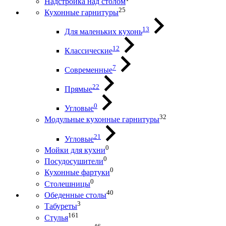
Надстройка над столом
25
Кухонные гарнитуры
13
Для маленьких кухонь
12
Классические
7
Современные
22
Прямые
0
Угловые
32
Модульные кухонные гарнитуры
21
Угловые
0
Мойки для кухни
0
Посудосушители
0
Кухонные фартуки
0
Столешницы
40
Обеденные столы
3
Табуреты
161
Стулья