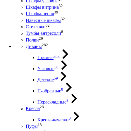
Шкафы угловые
32
Шкафы витрина
39
Шкафы-пенал
32
Навесные шкафы
62
Стеллажи
8
Тумбы-антресоли
29
Полки
282
Диваны
282
Прямые
58
Угловые
59
Детские
0
П-образные
8
Нераскладные
28
Кресла
0
Кресла-качалки
18
Пуфы