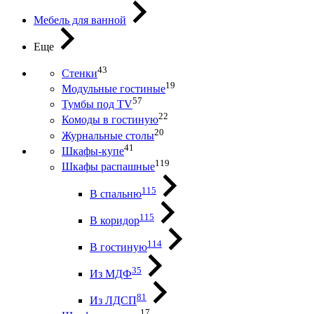
Мебель для ванной
Еще
43
Стенки
19
Модульные гостиные
57
Тумбы под ТV
22
Комоды в гостиную
20
Журнальные столы
41
Шкафы-купе
119
Шкафы распашные
115
В спальню
115
В коридор
114
В гостиную
35
Из МДФ
81
Из ЛДСП
17