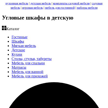
кухонная мебель
|
детская мебель
|
комплекты садовой мебели
|
садовая
мебель
|
игровая мебель
|
мебель для гостинной
|
наборы мебели
Угловые шкафы в детскую
Каталог
Гостиные
Шкафы
Мягкая мебель
Детские
Кухни
Столы, стулья, табуреты
Мебель для спальни
Матрасы
Мебель для ванной
Мебель для прихожей