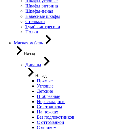
Шкафы угловые
Шкафы витрина
Шкафы-пенал
Навесные шкафы
Стеллажи
Тумбы-антресоли
Полки
Мягкая мебель
Назад
Диваны
Назад
Прямые
Угловые
Детские
П-образные
Нераскладные
Со столиком
На ножках
Без подлокотников
С оттоманкой
С ящиком