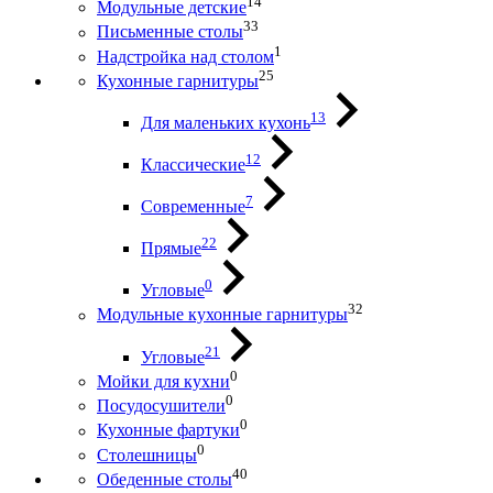
14
Модульные детские
33
Письменные столы
1
Надстройка над столом
25
Кухонные гарнитуры
13
Для маленьких кухонь
12
Классические
7
Современные
22
Прямые
0
Угловые
32
Модульные кухонные гарнитуры
21
Угловые
0
Мойки для кухни
0
Посудосушители
0
Кухонные фартуки
0
Столешницы
40
Обеденные столы