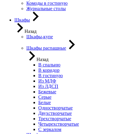
Комоды в гостиную
Журнальные столы
Шкафы
Назад
Шкафы-купе
Шкафы распашные
Назад
В спальню
В коридор
В гостиную
Из МДФ
Из ЛДСП
Бежевые
Серые
Белые
Одностворчатые
Двухстворчатые
Трехстворчатые
Четырехстворчатые
С зеркалом