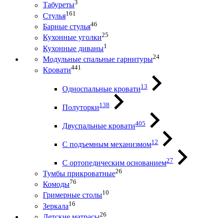
3
Табуреты
161
Стулья
46
Барные стулья
25
Кухонные уголки
1
Кухонные диваны
24
Модульные спальные гарнитуры
441
Кровати
13
Односпальные кровати
138
Полуторки
405
Двуспальные кровати
12
С подъемным механизмом
27
С ортопедическим основанием
26
Тумбы прикроватные
76
Комоды
10
Гримерные столы
16
Зеркала
26
Детские матрасы