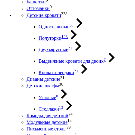
0
Банкетки
0
Оттоманки
228
Детские кровати
56
Односпальные
123
Полуторки
21
Двухъярусные
7
Выдвижные кровати для двоих
21
Кровати-чердаки
21
Диваны детские
36
Детские шкафы
0
Угловые
13
Стеллажи
24
Комоды для детской
14
Модульные детские
33
Письменные столы
1