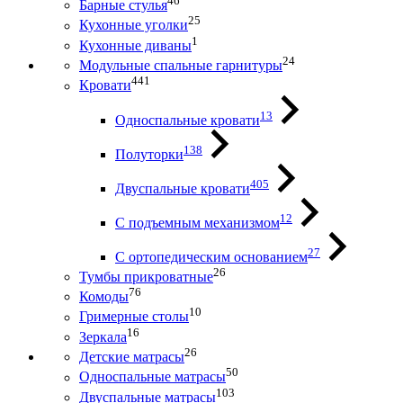
46
Барные стулья
25
Кухонные уголки
1
Кухонные диваны
24
Модульные спальные гарнитуры
441
Кровати
13
Односпальные кровати
138
Полуторки
405
Двуспальные кровати
12
С подъемным механизмом
27
С ортопедическим основанием
26
Тумбы прикроватные
76
Комоды
10
Гримерные столы
16
Зеркала
26
Детские матрасы
50
Односпальные матрасы
103
Двуспальные матрасы