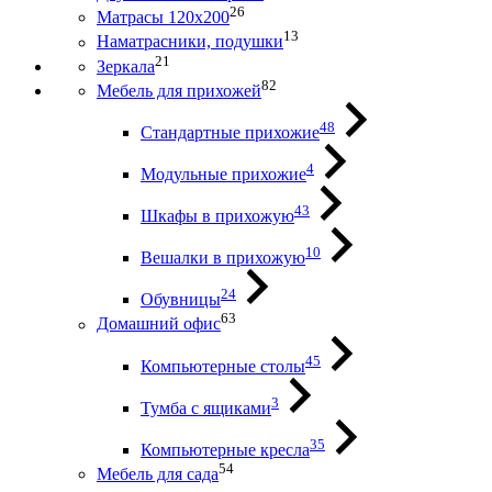
26
Матрасы 120х200
13
Наматрасники, подушки
21
Зеркала
82
Мебель для прихожей
48
Стандартные прихожие
4
Модульные прихожие
43
Шкафы в прихожую
10
Вешалки в прихожую
24
Обувницы
63
Домашний офис
45
Компьютерные столы
3
Тумба с ящиками
35
Компьютерные кресла
54
Мебель для сада