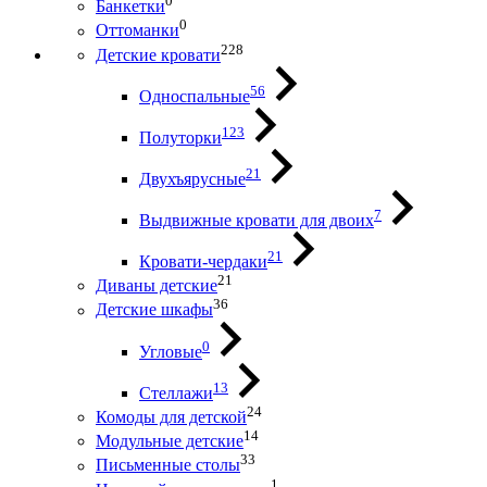
0
Банкетки
0
Оттоманки
228
Детские кровати
56
Односпальные
123
Полуторки
21
Двухъярусные
7
Выдвижные кровати для двоих
21
Кровати-чердаки
21
Диваны детские
36
Детские шкафы
0
Угловые
13
Стеллажи
24
Комоды для детской
14
Модульные детские
33
Письменные столы
1