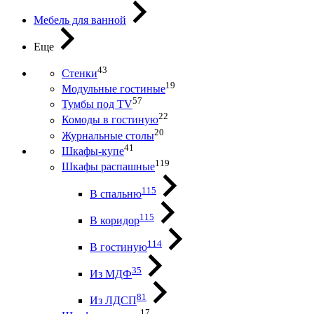
Мебель для ванной
Еще
43
Стенки
19
Модульные гостиные
57
Тумбы под ТV
22
Комоды в гостиную
20
Журнальные столы
41
Шкафы-купе
119
Шкафы распашные
115
В спальню
115
В коридор
114
В гостиную
35
Из МДФ
81
Из ЛДСП
17