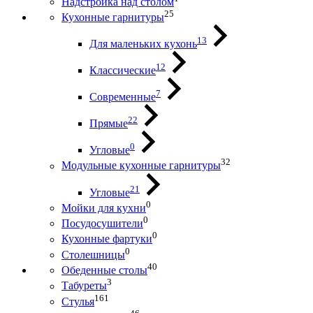
Надстройка над столом
25
Кухонные гарнитуры
13
Для маленьких кухонь
12
Классические
7
Современные
22
Прямые
0
Угловые
32
Модульные кухонные гарнитуры
21
Угловые
0
Мойки для кухни
0
Посудосушители
0
Кухонные фартуки
0
Столешницы
40
Обеденные столы
3
Табуреты
161
Стулья