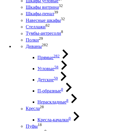
Шкафы угловые
32
Шкафы витрина
39
Шкафы-пенал
32
Навесные шкафы
62
Стеллажи
8
Тумбы-антресоли
29
Полки
282
Диваны
282
Прямые
58
Угловые
59
Детские
0
П-образные
8
Нераскладные
28
Кресла
0
Кресла-качалки
18
Пуфы