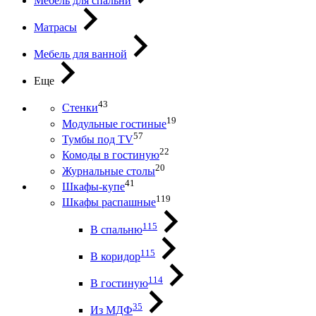
Мебель для спальни
Матрасы
Мебель для ванной
Еще
43
Стенки
19
Модульные гостиные
57
Тумбы под ТV
22
Комоды в гостиную
20
Журнальные столы
41
Шкафы-купе
119
Шкафы распашные
115
В спальню
115
В коридор
114
В гостиную
35
Из МДФ