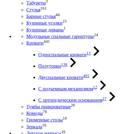
3
Табуреты
161
Стулья
46
Барные стулья
25
Кухонные уголки
1
Кухонные диваны
24
Модульные спальные гарнитуры
441
Кровати
13
Односпальные кровати
138
Полуторки
405
Двуспальные кровати
12
С подъемным механизмом
27
С ортопедическим основанием
26
Тумбы прикроватные
76
Комоды
10
Гримерные столы
16
Зеркала
26
Детские матрасы