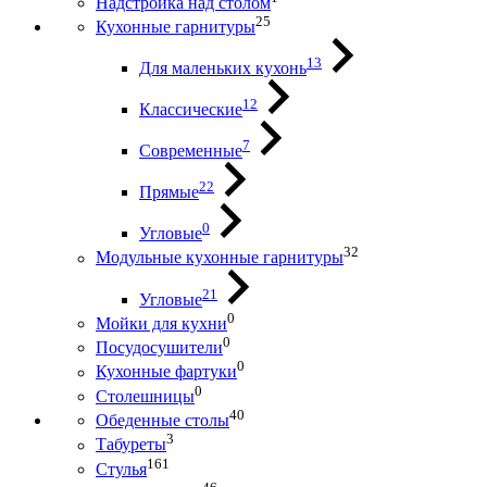
Надстройка над столом
25
Кухонные гарнитуры
13
Для маленьких кухонь
12
Классические
7
Современные
22
Прямые
0
Угловые
32
Модульные кухонные гарнитуры
21
Угловые
0
Мойки для кухни
0
Посудосушители
0
Кухонные фартуки
0
Столешницы
40
Обеденные столы
3
Табуреты
161
Стулья