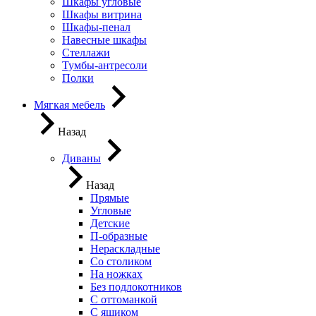
Шкафы угловые
Шкафы витрина
Шкафы-пенал
Навесные шкафы
Стеллажи
Тумбы-антресоли
Полки
Мягкая мебель
Назад
Диваны
Назад
Прямые
Угловые
Детские
П-образные
Нераскладные
Со столиком
На ножках
Без подлокотников
С оттоманкой
С ящиком