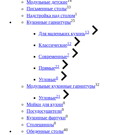
14
Модульные детские
33
Письменные столы
1
Надстройка над столом
25
Кухонные гарнитуры
13
Для маленьких кухонь
12
Классические
7
Современные
22
Прямые
0
Угловые
32
Модульные кухонные гарнитуры
21
Угловые
0
Мойки для кухни
0
Посудосушители
0
Кухонные фартуки
0
Столешницы
40
Обеденные столы