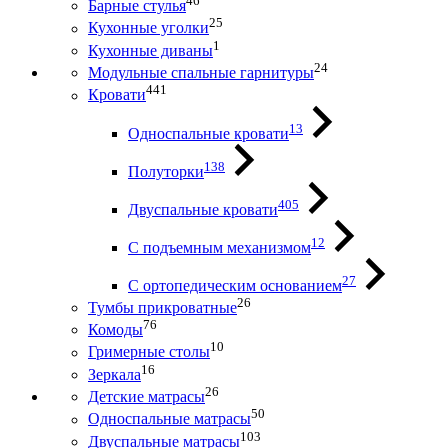
46
Барные стулья
25
Кухонные уголки
1
Кухонные диваны
24
Модульные спальные гарнитуры
441
Кровати
13
Односпальные кровати
138
Полуторки
405
Двуспальные кровати
12
С подъемным механизмом
27
С ортопедическим основанием
26
Тумбы прикроватные
76
Комоды
10
Гримерные столы
16
Зеркала
26
Детские матрасы
50
Односпальные матрасы
103
Двуспальные матрасы