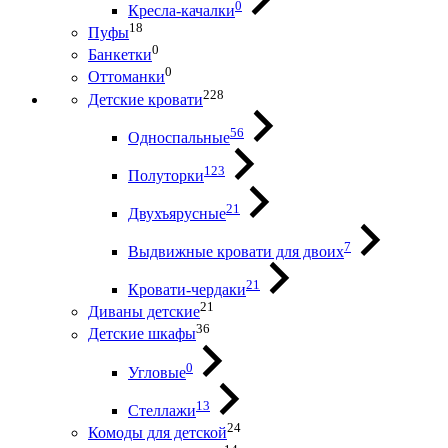
0
Кресла-качалки
18
Пуфы
0
Банкетки
0
Оттоманки
228
Детские кровати
56
Односпальные
123
Полуторки
21
Двухъярусные
7
Выдвижные кровати для двоих
21
Кровати-чердаки
21
Диваны детские
36
Детские шкафы
0
Угловые
13
Стеллажи
24
Комоды для детской