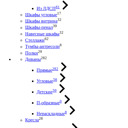
81
Из ЛДСП
17
Шкафы угловые
32
Шкафы витрина
39
Шкафы-пенал
32
Навесные шкафы
62
Стеллажи
8
Тумбы-антресоли
29
Полки
282
Диваны
282
Прямые
58
Угловые
59
Детские
0
П-образные
8
Нераскладные
28
Кресла