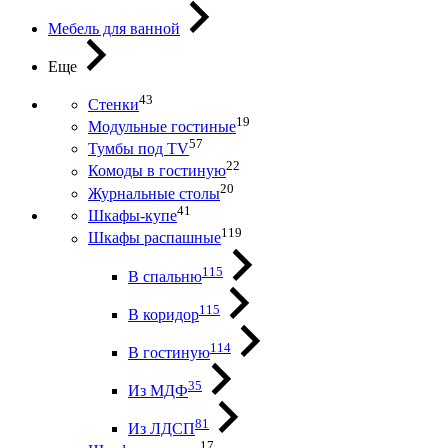
Мебель для ванной
Еще
43
Стенки
19
Модульные гостиные
57
Тумбы под ТV
22
Комоды в гостиную
20
Журнальные столы
41
Шкафы-купе
119
Шкафы распашные
115
В спальню
115
В коридор
114
В гостиную
35
Из МДФ
81
Из ЛДСП
17