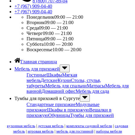
8 (800) 707-89-04
+7 (967) 909-04-40
+7 (967) 909-04-40
Понедельник
09:00 — 21:00
Вторник
09:00 — 21:00
Среда
09:00 — 21:00
Четверг
09:00 — 21:00
Пятница
09:00 — 21:00
Суббота
10:00 — 20:00
Воскресенье
10:00 — 20:00
Главная страница
Мебель для прихожей
Гостиные
Шкафы
Мягкая
мебель
Детские
Кухни
Столы, стулья,
табуреты
Мебель для спальни
Матрасы
Мебель для
ванной
Домашний офис
Мебель для сада
Тумбы для прихожей в Сургуте
Стандартные прихожие
Модульные
прихожие
Шкафы в прихожую
Вешалки в
прихожую
Обувницы
Тумбы для прихожей
кухонная мебель
|
детская мебель
|
комплекты садовой мебели
|
садовая
мебель
|
игровая мебель
|
мебель для гостинной
|
наборы мебели