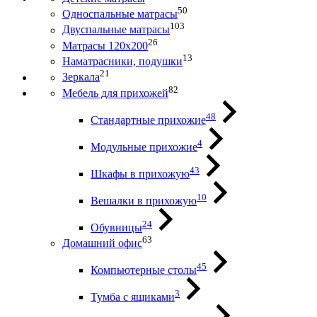
50
Односпальные матрасы
103
Двуспальные матрасы
26
Матрасы 120х200
13
Наматрасники, подушки
21
Зеркала
82
Мебель для прихожей
48
Стандартные прихожие
4
Модульные прихожие
43
Шкафы в прихожую
10
Вешалки в прихожую
24
Обувницы
63
Домашний офис
45
Компьютерные столы
3
Тумба с ящиками