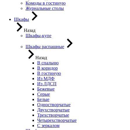
Комоды в гостиную
Журнальные столы
Шкафы
Назад
Шкафы-купе
Шкафы распашные
Назад
В спальню
В коридор
В гостиную
Из МДФ
Из ЛДСП
Бежевые
Серые
Белые
Одностворчатые
Двухстворчатые
Трехстворчатые
Четырехстворчатые
С зеркалом