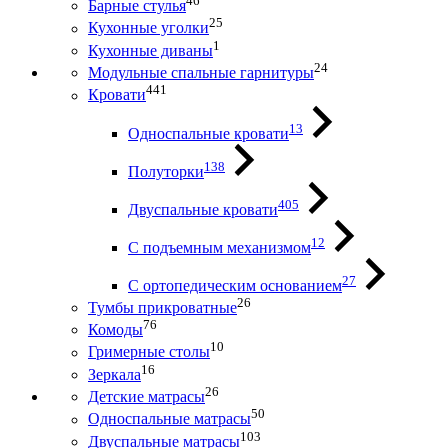
46
Барные стулья
25
Кухонные уголки
1
Кухонные диваны
24
Модульные спальные гарнитуры
441
Кровати
13
Односпальные кровати
138
Полуторки
405
Двуспальные кровати
12
С подъемным механизмом
27
С ортопедическим основанием
26
Тумбы прикроватные
76
Комоды
10
Гримерные столы
16
Зеркала
26
Детские матрасы
50
Односпальные матрасы
103
Двуспальные матрасы