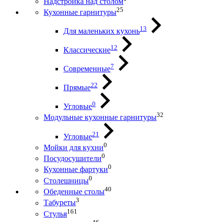
Надстройка над столом
25
Кухонные гарнитуры
13
Для маленьких кухонь
12
Классические
7
Современные
22
Прямые
0
Угловые
32
Модульные кухонные гарнитуры
21
Угловые
0
Мойки для кухни
0
Посудосушители
0
Кухонные фартуки
0
Столешницы
40
Обеденные столы
3
Табуреты
161
Стулья