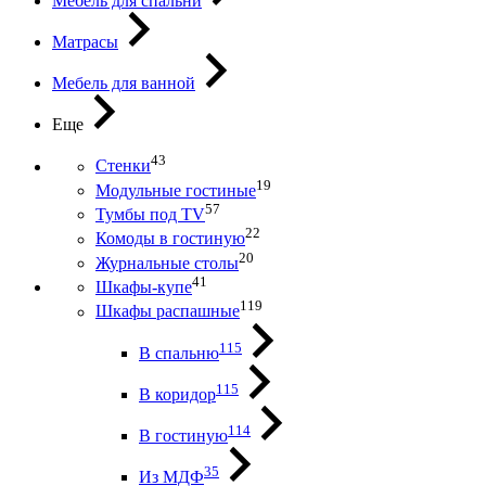
Мебель для спальни
Матрасы
Мебель для ванной
Еще
43
Стенки
19
Модульные гостиные
57
Тумбы под ТV
22
Комоды в гостиную
20
Журнальные столы
41
Шкафы-купе
119
Шкафы распашные
115
В спальню
115
В коридор
114
В гостиную
35
Из МДФ