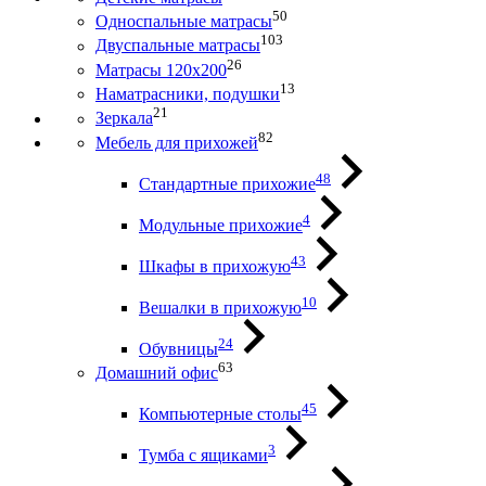
50
Односпальные матрасы
103
Двуспальные матрасы
26
Матрасы 120х200
13
Наматрасники, подушки
21
Зеркала
82
Мебель для прихожей
48
Стандартные прихожие
4
Модульные прихожие
43
Шкафы в прихожую
10
Вешалки в прихожую
24
Обувницы
63
Домашний офис
45
Компьютерные столы
3
Тумба с ящиками