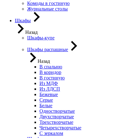
Комоды в гостиную
Журнальные столы
Шкафы
Назад
Шкафы-купе
Шкафы распашные
Назад
В спальню
В коридор
В гостиную
Из МДФ
Из ЛДСП
Бежевые
Серые
Белые
Одностворчатые
Двухстворчатые
Трехстворчатые
Четырехстворчатые
С зеркалом