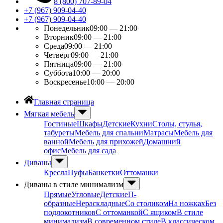
8 (800) 707-89-04
+7 (967) 909-04-40
+7 (967) 909-04-40
Понедельник
09:00 — 21:00
Вторник
09:00 — 21:00
Среда
09:00 — 21:00
Четверг
09:00 — 21:00
Пятница
09:00 — 21:00
Суббота
10:00 — 20:00
Воскресенье
10:00 — 20:00
Главная страница
Мягкая мебель
Гостиные
Шкафы
Детские
Кухни
Столы, стулья,
табуреты
Мебель для спальни
Матрасы
Мебель для
ванной
Мебель для прихожей
Домашний
офис
Мебель для сада
Диваны
Кресла
Пуфы
Банкетки
Оттоманки
Диваны в стиле минимализм
Прямые
Угловые
Детские
П-
образные
Нераскладные
Со столиком
На ножках
Без
подлокотников
С оттоманкой
С ящиком
В стиле
минимализм
В современном стиле
В классическом