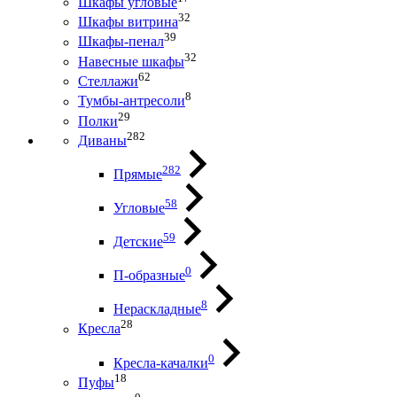
Шкафы угловые
32
Шкафы витрина
39
Шкафы-пенал
32
Навесные шкафы
62
Стеллажи
8
Тумбы-антресоли
29
Полки
282
Диваны
282
Прямые
58
Угловые
59
Детские
0
П-образные
8
Нераскладные
28
Кресла
0
Кресла-качалки
18
Пуфы