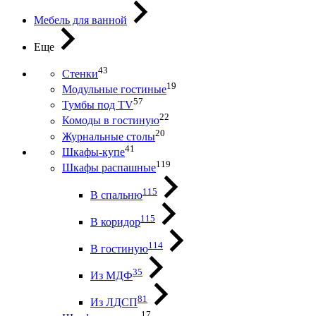
Мебель для ванной
Еще
43
Стенки
19
Модульные гостиные
57
Тумбы под ТV
22
Комоды в гостиную
20
Журнальные столы
41
Шкафы-купе
119
Шкафы распашные
115
В спальню
115
В коридор
114
В гостиную
35
Из МДФ
81
Из ЛДСП
17