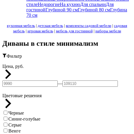
стиле
Недорогие
На кухню
Для спальни
Для
гостиной
Глубиной 90 см
Глубиной 80 см
Глубина
70 см
кухонная мебель
|
детская мебель
|
комплекты садовой мебели
|
садовая
мебель
|
игровая мебель
|
мебель для гостинной
|
наборы мебели
Диваны в стиле минимализм
Фильтр
Цена, руб.
—
Цветовые решения
Черные
Синие-голубые
Серые
Венге