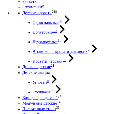
0
Банкетки
0
Оттоманки
228
Детские кровати
56
Односпальные
123
Полуторки
21
Двухъярусные
7
Выдвижные кровати для двоих
21
Кровати-чердаки
21
Диваны детские
36
Детские шкафы
0
Угловые
13
Стеллажи
24
Комоды для детской
14
Модульные детские
33
Письменные столы
1