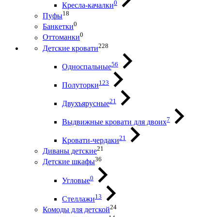
0
Кресла-качалки
18
Пуфы
0
Банкетки
0
Оттоманки
228
Детские кровати
56
Односпальные
123
Полуторки
21
Двухъярусные
7
Выдвижные кровати для двоих
21
Кровати-чердаки
21
Диваны детские
36
Детские шкафы
0
Угловые
13
Стеллажи
24
Комоды для детской