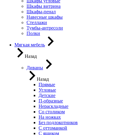
Шкафы угловые
Шкафы витрина
Шкафы-пенал
Навесные шкафы
Стеллажи
Тумбы-антресоли
Полки
Мягкая мебель
Назад
Диваны
Назад
Прямые
Угловые
Детские
П-образные
Нераскладные
Со столиком
На ножках
Без подлокотников
С оттоманкой
С ящиком