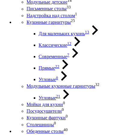
14
Модульные детские
33
Письменные столы
1
Надстройка над столом
25
Кухонные гарнитуры
13
Для маленьких кухонь
12
Классические
7
Современные
22
Прямые
0
Угловые
32
Модульные кухонные гарнитуры
21
Угловые
0
Мойки для кухни
0
Посудосушители
0
Кухонные фартуки
0
Столешницы
40
Обеденные столы