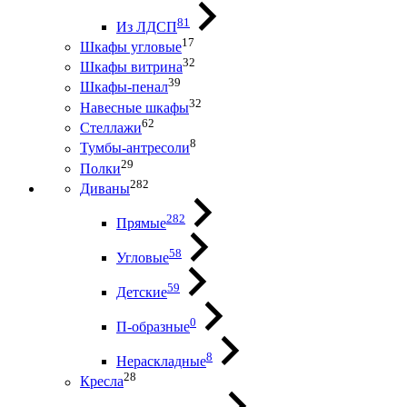
81
Из ЛДСП
17
Шкафы угловые
32
Шкафы витрина
39
Шкафы-пенал
32
Навесные шкафы
62
Стеллажи
8
Тумбы-антресоли
29
Полки
282
Диваны
282
Прямые
58
Угловые
59
Детские
0
П-образные
8
Нераскладные
28
Кресла