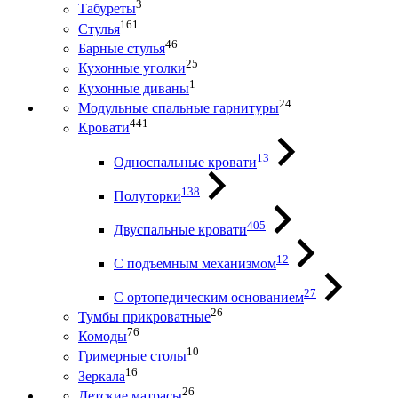
3
Табуреты
161
Стулья
46
Барные стулья
25
Кухонные уголки
1
Кухонные диваны
24
Модульные спальные гарнитуры
441
Кровати
13
Односпальные кровати
138
Полуторки
405
Двуспальные кровати
12
С подъемным механизмом
27
С ортопедическим основанием
26
Тумбы прикроватные
76
Комоды
10
Гримерные столы
16
Зеркала
26
Детские матрасы