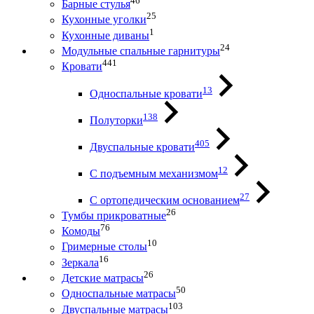
46
Барные стулья
25
Кухонные уголки
1
Кухонные диваны
24
Модульные спальные гарнитуры
441
Кровати
13
Односпальные кровати
138
Полуторки
405
Двуспальные кровати
12
С подъемным механизмом
27
С ортопедическим основанием
26
Тумбы прикроватные
76
Комоды
10
Гримерные столы
16
Зеркала
26
Детские матрасы
50
Односпальные матрасы
103
Двуспальные матрасы