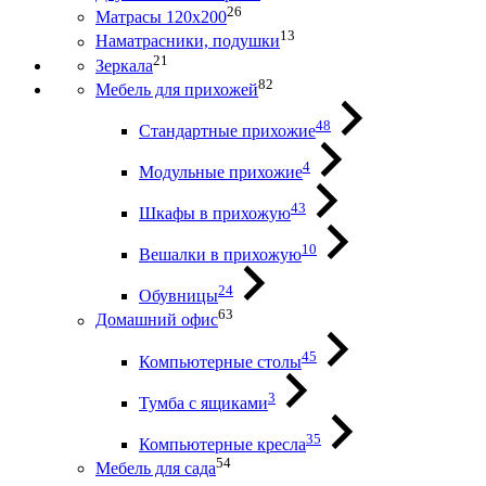
26
Матрасы 120х200
13
Наматрасники, подушки
21
Зеркала
82
Мебель для прихожей
48
Стандартные прихожие
4
Модульные прихожие
43
Шкафы в прихожую
10
Вешалки в прихожую
24
Обувницы
63
Домашний офис
45
Компьютерные столы
3
Тумба с ящиками
35
Компьютерные кресла
54
Мебель для сада