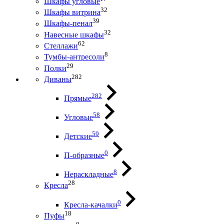
Шкафы угловые
32
Шкафы витрина
39
Шкафы-пенал
32
Навесные шкафы
62
Стеллажи
8
Тумбы-антресоли
29
Полки
282
Диваны
282
Прямые
58
Угловые
59
Детские
0
П-образные
8
Нераскладные
28
Кресла
0
Кресла-качалки
18
Пуфы