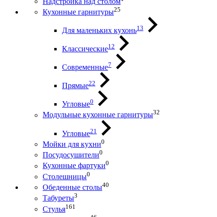
Надстройка над столом
25
Кухонные гарнитуры
13
Для маленьких кухонь
12
Классические
7
Современные
22
Прямые
0
Угловые
32
Модульные кухонные гарнитуры
21
Угловые
0
Мойки для кухни
0
Посудосушители
0
Кухонные фартуки
0
Столешницы
40
Обеденные столы
3
Табуреты
161
Стулья