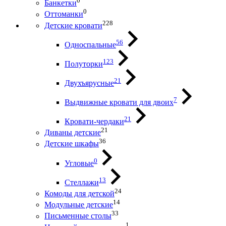
0
Банкетки
0
Оттоманки
228
Детские кровати
56
Односпальные
123
Полуторки
21
Двухъярусные
7
Выдвижные кровати для двоих
21
Кровати-чердаки
21
Диваны детские
36
Детские шкафы
0
Угловые
13
Стеллажи
24
Комоды для детской
14
Модульные детские
33
Письменные столы
1