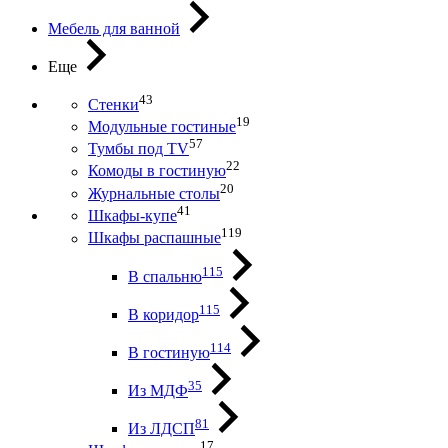
Мебель для ванной
Еще
43
Стенки
19
Модульные гостиные
57
Тумбы под ТV
22
Комоды в гостиную
20
Журнальные столы
41
Шкафы-купе
119
Шкафы распашные
115
В спальню
115
В коридор
114
В гостиную
35
Из МДФ
81
Из ЛДСП
17