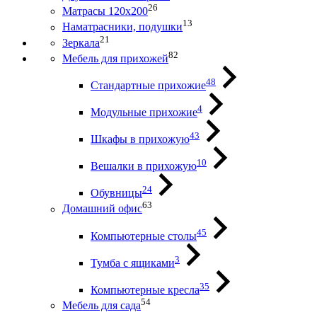
26
Матрасы 120х200
13
Наматрасники, подушки
21
Зеркала
82
Мебель для прихожей
48
Стандартные прихожие
4
Модульные прихожие
43
Шкафы в прихожую
10
Вешалки в прихожую
24
Обувницы
63
Домашний офис
45
Компьютерные столы
3
Тумба с ящиками
35
Компьютерные кресла
54
Мебель для сада