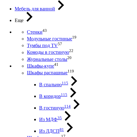
Мебель для ванной
Еще
43
Стенки
19
Модульные гостиные
57
Тумбы под ТV
22
Комоды в гостиную
20
Журнальные столы
41
Шкафы-купе
119
Шкафы распашные
115
В спальню
115
В коридор
114
В гостиную
35
Из МДФ
81
Из ЛДСП
17