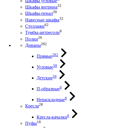
Шкафы угловые
32
Шкафы витрина
39
Шкафы-пенал
32
Навесные шкафы
62
Стеллажи
8
Тумбы-антресоли
29
Полки
282
Диваны
282
Прямые
58
Угловые
59
Детские
0
П-образные
8
Нераскладные
28
Кресла
0
Кресла-качалки
18
Пуфы