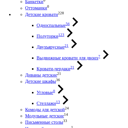
0
Банкетки
0
Оттоманки
228
Детские кровати
56
Односпальные
123
Полуторки
21
Двухъярусные
7
Выдвижные кровати для двоих
21
Кровати-чердаки
21
Диваны детские
36
Детские шкафы
0
Угловые
13
Стеллажи
24
Комоды для детской
14
Модульные детские
33
Письменные столы
1