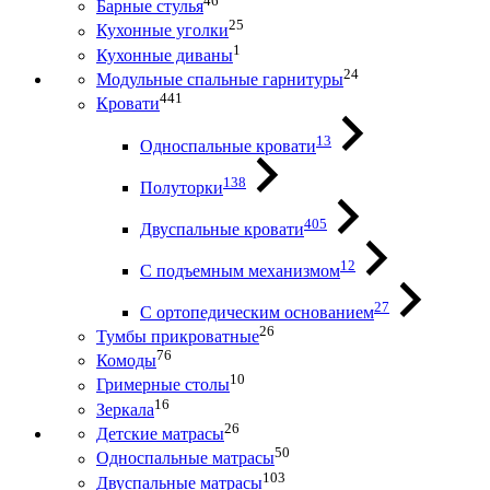
46
Барные стулья
25
Кухонные уголки
1
Кухонные диваны
24
Модульные спальные гарнитуры
441
Кровати
13
Односпальные кровати
138
Полуторки
405
Двуспальные кровати
12
С подъемным механизмом
27
С ортопедическим основанием
26
Тумбы прикроватные
76
Комоды
10
Гримерные столы
16
Зеркала
26
Детские матрасы
50
Односпальные матрасы
103
Двуспальные матрасы