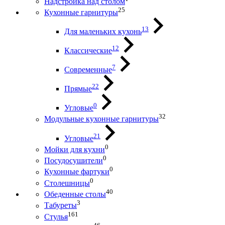
Надстройка над столом
25
Кухонные гарнитуры
13
Для маленьких кухонь
12
Классические
7
Современные
22
Прямые
0
Угловые
32
Модульные кухонные гарнитуры
21
Угловые
0
Мойки для кухни
0
Посудосушители
0
Кухонные фартуки
0
Столешницы
40
Обеденные столы
3
Табуреты
161
Стулья