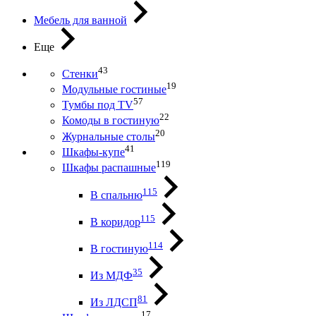
Мебель для ванной
Еще
43
Стенки
19
Модульные гостиные
57
Тумбы под ТV
22
Комоды в гостиную
20
Журнальные столы
41
Шкафы-купе
119
Шкафы распашные
115
В спальню
115
В коридор
114
В гостиную
35
Из МДФ
81
Из ЛДСП
17