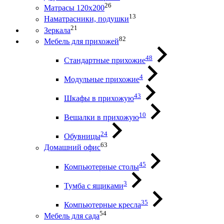
26
Матрасы 120х200
13
Наматрасники, подушки
21
Зеркала
82
Мебель для прихожей
48
Стандартные прихожие
4
Модульные прихожие
43
Шкафы в прихожую
10
Вешалки в прихожую
24
Обувницы
63
Домашний офис
45
Компьютерные столы
3
Тумба с ящиками
35
Компьютерные кресла
54
Мебель для сада