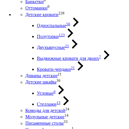
0
Банкетки
0
Оттоманки
228
Детские кровати
56
Односпальные
123
Полуторки
21
Двухъярусные
7
Выдвижные кровати для двоих
21
Кровати-чердаки
21
Диваны детские
36
Детские шкафы
0
Угловые
13
Стеллажи
24
Комоды для детской
14
Модульные детские
33
Письменные столы
1