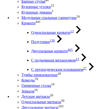
46
Барные стулья
25
Кухонные уголки
1
Кухонные диваны
24
Модульные спальные гарнитуры
441
Кровати
13
Односпальные кровати
138
Полуторки
405
Двуспальные кровати
12
С подъемным механизмом
27
С ортопедическим основанием
26
Тумбы прикроватные
76
Комоды
10
Гримерные столы
16
Зеркала
26
Детские матрасы
50
Односпальные матрасы
103
Двуспальные матрасы