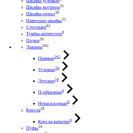
Шкафы угловые
32
Шкафы витрина
39
Шкафы-пенал
32
Навесные шкафы
62
Стеллажи
8
Тумбы-антресоли
29
Полки
282
Диваны
282
Прямые
58
Угловые
59
Детские
0
П-образные
8
Нераскладные
28
Кресла
0
Кресла-качалки
18
Пуфы