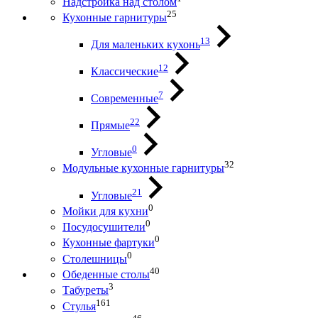
Надстройка над столом
25
Кухонные гарнитуры
13
Для маленьких кухонь
12
Классические
7
Современные
22
Прямые
0
Угловые
32
Модульные кухонные гарнитуры
21
Угловые
0
Мойки для кухни
0
Посудосушители
0
Кухонные фартуки
0
Столешницы
40
Обеденные столы
3
Табуреты
161
Стулья