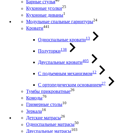
46
Барные стулья
25
Кухонные уголки
1
Кухонные диваны
24
Модульные спальные гарнитуры
441
Кровати
13
Односпальные кровати
138
Полуторки
405
Двуспальные кровати
12
С подъемным механизмом
27
С ортопедическим основанием
26
Тумбы прикроватные
76
Комоды
10
Гримерные столы
16
Зеркала
26
Детские матрасы
50
Односпальные матрасы
103
Двуспальные матрасы