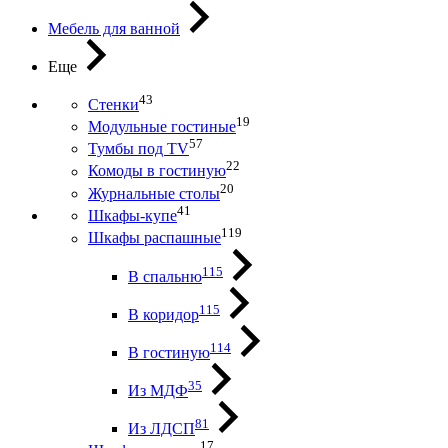
Мебель для ванной
Еще
43
Стенки
19
Модульные гостиные
57
Тумбы под ТV
22
Комоды в гостиную
20
Журнальные столы
41
Шкафы-купе
119
Шкафы распашные
115
В спальню
115
В коридор
114
В гостиную
35
Из МДФ
81
Из ЛДСП
17