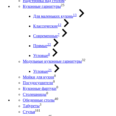
Надстройка над столом
25
Кухонные гарнитуры
13
Для маленьких кухонь
12
Классические
7
Современные
22
Прямые
0
Угловые
32
Модульные кухонные гарнитуры
21
Угловые
0
Мойки для кухни
0
Посудосушители
0
Кухонные фартуки
0
Столешницы
40
Обеденные столы
3
Табуреты
161
Стулья