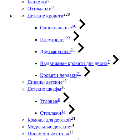
0
Банкетки
0
Оттоманки
228
Детские кровати
56
Односпальные
123
Полуторки
21
Двухъярусные
7
Выдвижные кровати для двоих
21
Кровати-чердаки
21
Диваны детские
36
Детские шкафы
0
Угловые
13
Стеллажи
24
Комоды для детской
14
Модульные детские
33
Письменные столы
1