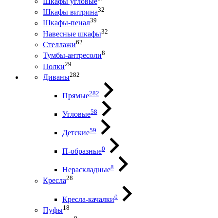
Шкафы угловые
32
Шкафы витрина
39
Шкафы-пенал
32
Навесные шкафы
62
Стеллажи
8
Тумбы-антресоли
29
Полки
282
Диваны
282
Прямые
58
Угловые
59
Детские
0
П-образные
8
Нераскладные
28
Кресла
0
Кресла-качалки
18
Пуфы