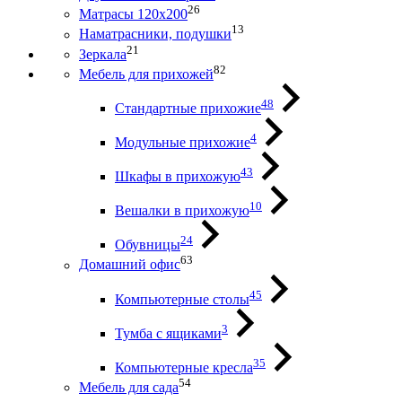
26
Матрасы 120х200
13
Наматрасники, подушки
21
Зеркала
82
Мебель для прихожей
48
Стандартные прихожие
4
Модульные прихожие
43
Шкафы в прихожую
10
Вешалки в прихожую
24
Обувницы
63
Домашний офис
45
Компьютерные столы
3
Тумба с ящиками
35
Компьютерные кресла
54
Мебель для сада