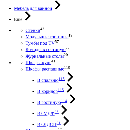
Мебель для ванной
Еще
43
Стенки
19
Модульные гостиные
57
Тумбы под ТV
22
Комоды в гостиную
20
Журнальные столы
41
Шкафы-купе
119
Шкафы распашные
115
В спальню
115
В коридор
114
В гостиную
35
Из МДФ
81
Из ЛДСП
17