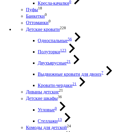
0
Кресла-качалки
18
Пуфы
0
Банкетки
0
Оттоманки
228
Детские кровати
56
Односпальные
123
Полуторки
21
Двухъярусные
7
Выдвижные кровати для двоих
21
Кровати-чердаки
21
Диваны детские
36
Детские шкафы
0
Угловые
13
Стеллажи
24
Комоды для детской