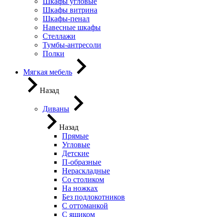
Шкафы угловые
Шкафы витрина
Шкафы-пенал
Навесные шкафы
Стеллажи
Тумбы-антресоли
Полки
Мягкая мебель
Назад
Диваны
Назад
Прямые
Угловые
Детские
П-образные
Нераскладные
Со столиком
На ножках
Без подлокотников
С оттоманкой
С ящиком