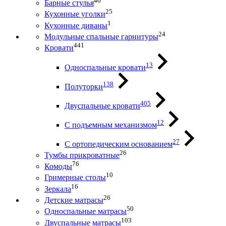
46
Барные стулья
25
Кухонные уголки
1
Кухонные диваны
24
Модульные спальные гарнитуры
441
Кровати
13
Односпальные кровати
138
Полуторки
405
Двуспальные кровати
12
С подъемным механизмом
27
С ортопедическим основанием
26
Тумбы прикроватные
76
Комоды
10
Гримерные столы
16
Зеркала
26
Детские матрасы
50
Односпальные матрасы
103
Двуспальные матрасы