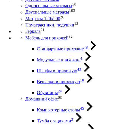
50
Односпальные матрасы
103
Двуспальные матрасы
26
Матрасы 120х200
13
Наматрасники, подушки
21
Зеркала
82
Мебель для прихожей
48
Стандартные прихожие
4
Модульные прихожие
43
Шкафы в прихожую
10
Вешалки в прихожую
24
Обувницы
63
Домашний офис
45
Компьютерные столы
3
Тумба с ящиками