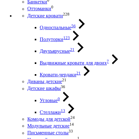
0
Банкетки
0
Оттоманки
228
Детские кровати
56
Односпальные
123
Полуторки
21
Двухъярусные
7
Выдвижные кровати для двоих
21
Кровати-чердаки
21
Диваны детские
36
Детские шкафы
0
Угловые
13
Стеллажи
24
Комоды для детской
14
Модульные детские
33
Письменные столы
1