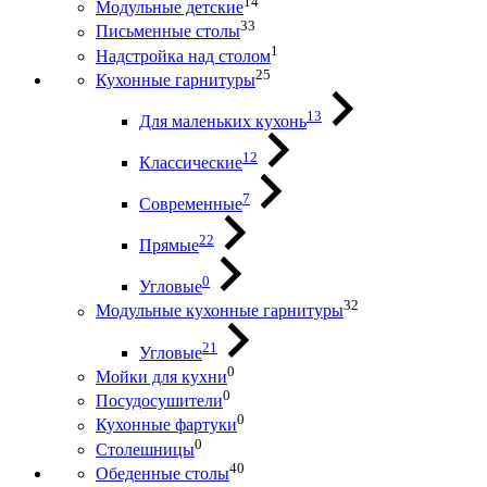
14
Модульные детские
33
Письменные столы
1
Надстройка над столом
25
Кухонные гарнитуры
13
Для маленьких кухонь
12
Классические
7
Современные
22
Прямые
0
Угловые
32
Модульные кухонные гарнитуры
21
Угловые
0
Мойки для кухни
0
Посудосушители
0
Кухонные фартуки
0
Столешницы
40
Обеденные столы