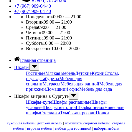
8 (800) 707-89-04
+7 (967) 909-04-40
+7 (967) 909-04-40
Понедельник
09:00 — 21:00
Вторник
09:00 — 21:00
Среда
09:00 — 21:00
Четверг
09:00 — 21:00
Пятница
09:00 — 21:00
Суббота
10:00 — 20:00
Воскресенье
10:00 — 20:00
Главная страница
Шкафы
Гостиные
Мягкая мебель
Детские
Кухни
Столы,
стулья, табуреты
Мебель для
спальни
Матрасы
Мебель для ванной
Мебель для
прихожей
Домашний офис
Мебель для сада
Шкафы витрина в Сургуте
Шкафы-купе
Шкафы распашные
Шкафы
угловые
Шкафы витрина
Шкафы-пенал
Навесные
шкафы
Стеллажи
Тумбы-антресоли
Полки
кухонная мебель
|
детская мебель
|
комплекты садовой мебели
|
садовая
мебель
|
игровая мебель
|
мебель для гостинной
|
наборы мебели