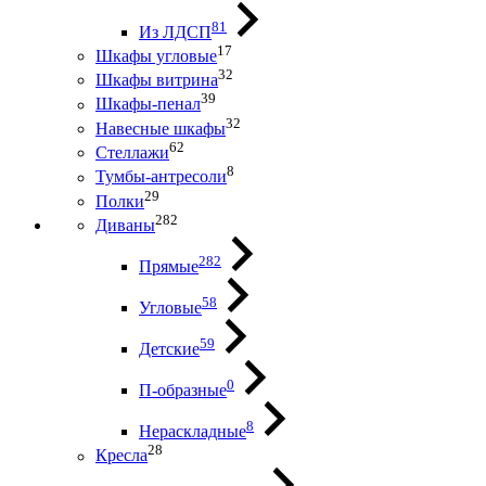
81
Из ЛДСП
17
Шкафы угловые
32
Шкафы витрина
39
Шкафы-пенал
32
Навесные шкафы
62
Стеллажи
8
Тумбы-антресоли
29
Полки
282
Диваны
282
Прямые
58
Угловые
59
Детские
0
П-образные
8
Нераскладные
28
Кресла