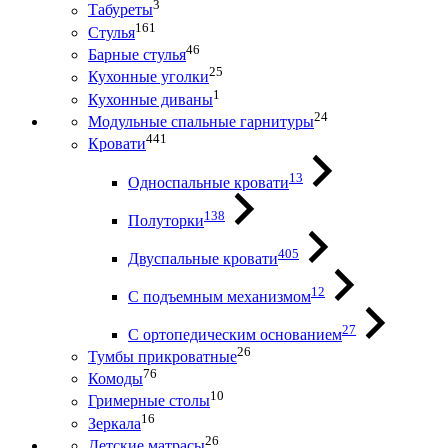
3
Табуреты
161
Стулья
46
Барные стулья
25
Кухонные уголки
1
Кухонные диваны
24
Модульные спальные гарнитуры
441
Кровати
13
Односпальные кровати
138
Полуторки
405
Двуспальные кровати
12
С подъемным механизмом
27
С ортопедическим основанием
26
Тумбы прикроватные
76
Комоды
10
Гримерные столы
16
Зеркала
26
Детские матрасы