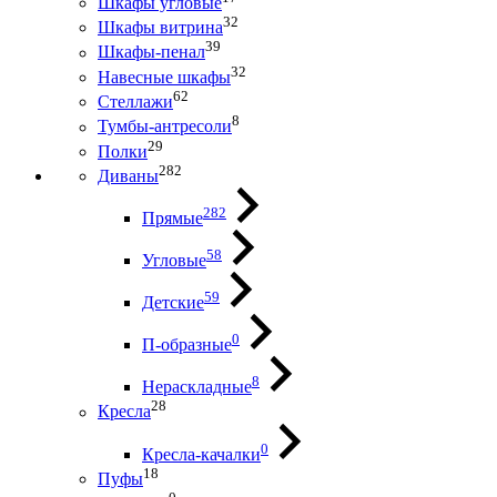
Шкафы угловые
32
Шкафы витрина
39
Шкафы-пенал
32
Навесные шкафы
62
Стеллажи
8
Тумбы-антресоли
29
Полки
282
Диваны
282
Прямые
58
Угловые
59
Детские
0
П-образные
8
Нераскладные
28
Кресла
0
Кресла-качалки
18
Пуфы