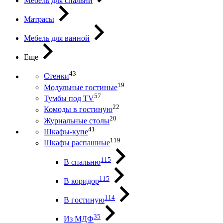
Мебель для спальни
Матрасы
Мебель для ванной
Еще
43
Стенки
19
Модульные гостиные
57
Тумбы под ТV
22
Комоды в гостиную
20
Журнальные столы
41
Шкафы-купе
119
Шкафы распашные
115
В спальню
115
В коридор
114
В гостиную
35
Из МДФ