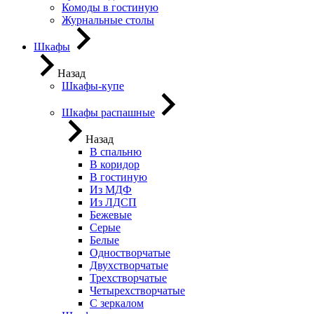
Комоды в гостиную
Журнальные столы
Шкафы
Назад
Шкафы-купе
Шкафы распашные
Назад
В спальню
В коридор
В гостиную
Из МДФ
Из ЛДСП
Бежевые
Серые
Белые
Одностворчатые
Двухстворчатые
Трехстворчатые
Четырехстворчатые
С зеркалом