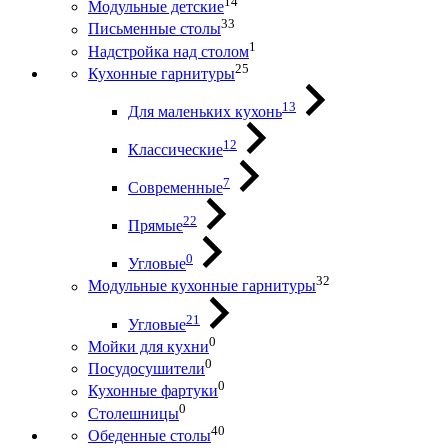
14
Модульные детские
33
Письменные столы
1
Надстройка над столом
25
Кухонные гарнитуры
13
Для маленьких кухонь
12
Классические
7
Современные
22
Прямые
0
Угловые
32
Модульные кухонные гарнитуры
21
Угловые
0
Мойки для кухни
0
Посудосушители
0
Кухонные фартуки
0
Столешницы
40
Обеденные столы