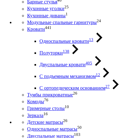
46
Барные стулья
25
Кухонные уголки
1
Кухонные диваны
24
Модульные спальные гарнитуры
441
Кровати
13
Односпальные кровати
138
Полуторки
405
Двуспальные кровати
12
С подъемным механизмом
27
С ортопедическим основанием
26
Тумбы прикроватные
76
Комоды
10
Гримерные столы
16
Зеркала
26
Детские матрасы
50
Односпальные матрасы
103
Двуспальные матрасы