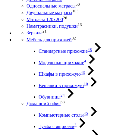
50
Односпальные матрасы
103
Двуспальные матрасы
26
Матрасы 120х200
13
Наматрасники, подушки
21
Зеркала
82
Мебель для прихожей
48
Стандартные прихожие
4
Модульные прихожие
43
Шкафы в прихожую
10
Вешалки в прихожую
24
Обувницы
63
Домашний офис
45
Компьютерные столы
3
Тумба с ящиками