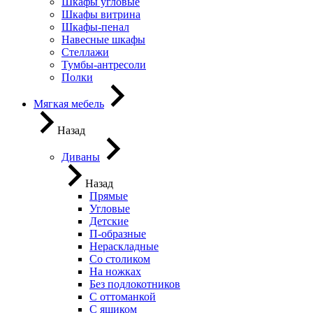
Шкафы угловые
Шкафы витрина
Шкафы-пенал
Навесные шкафы
Стеллажи
Тумбы-антресоли
Полки
Мягкая мебель
Назад
Диваны
Назад
Прямые
Угловые
Детские
П-образные
Нераскладные
Со столиком
На ножках
Без подлокотников
С оттоманкой
С ящиком