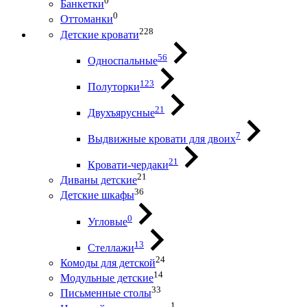
0
Банкетки
0
Оттоманки
228
Детские кровати
56
Односпальные
123
Полуторки
21
Двухъярусные
7
Выдвижные кровати для двоих
21
Кровати-чердаки
21
Диваны детские
36
Детские шкафы
0
Угловые
13
Стеллажи
24
Комоды для детской
14
Модульные детские
33
Письменные столы
1