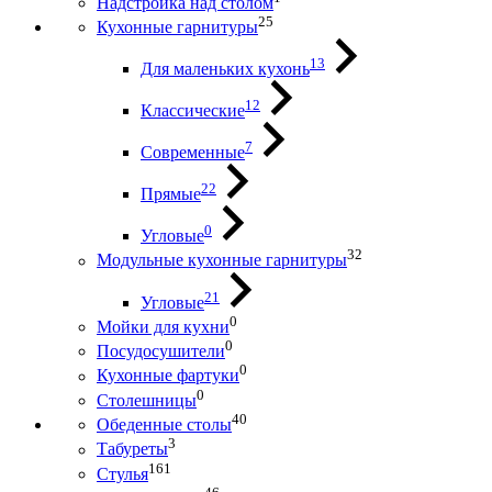
Надстройка над столом
25
Кухонные гарнитуры
13
Для маленьких кухонь
12
Классические
7
Современные
22
Прямые
0
Угловые
32
Модульные кухонные гарнитуры
21
Угловые
0
Мойки для кухни
0
Посудосушители
0
Кухонные фартуки
0
Столешницы
40
Обеденные столы
3
Табуреты
161
Стулья