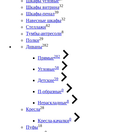
Шкафы угловые
32
Шкафы витрина
39
Шкафы-пенал
32
Навесные шкафы
62
Стеллажи
8
Тумбы-антресоли
29
Полки
282
Диваны
282
Прямые
58
Угловые
59
Детские
0
П-образные
8
Нераскладные
28
Кресла
0
Кресла-качалки
18
Пуфы