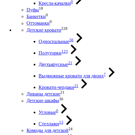
0
Кресла-качалки
18
Пуфы
0
Банкетки
0
Оттоманки
228
Детские кровати
56
Односпальные
123
Полуторки
21
Двухъярусные
7
Выдвижные кровати для двоих
21
Кровати-чердаки
21
Диваны детские
36
Детские шкафы
0
Угловые
13
Стеллажи
24
Комоды для детской