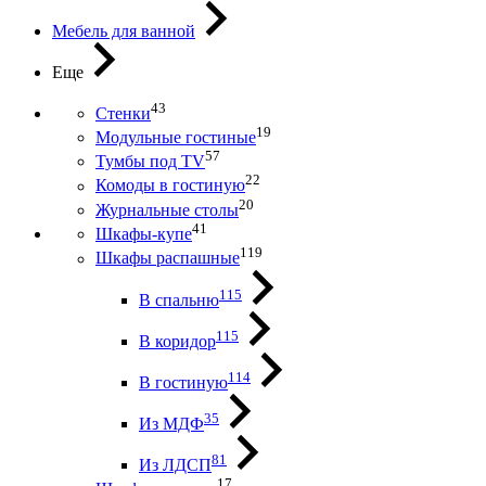
Мебель для ванной
Еще
43
Стенки
19
Модульные гостиные
57
Тумбы под ТV
22
Комоды в гостиную
20
Журнальные столы
41
Шкафы-купе
119
Шкафы распашные
115
В спальню
115
В коридор
114
В гостиную
35
Из МДФ
81
Из ЛДСП
17