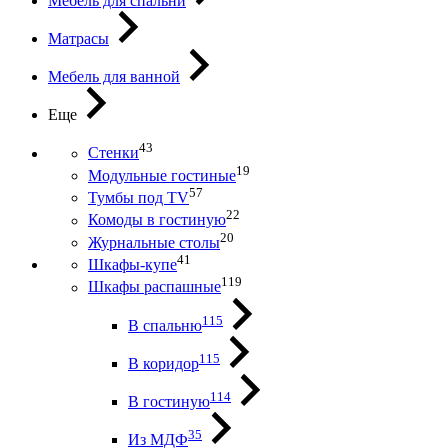
Мебель для спальни
Матрасы
Мебель для ванной
Еще
43
Стенки
19
Модульные гостиные
57
Тумбы под ТV
22
Комоды в гостиную
20
Журнальные столы
41
Шкафы-купе
119
Шкафы распашные
115
В спальню
115
В коридор
114
В гостиную
35
Из МДФ