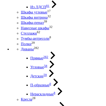
81
Из ЛДСП
17
Шкафы угловые
32
Шкафы витрина
39
Шкафы-пенал
32
Навесные шкафы
62
Стеллажи
8
Тумбы-антресоли
29
Полки
282
Диваны
282
Прямые
58
Угловые
59
Детские
0
П-образные
8
Нераскладные
28
Кресла