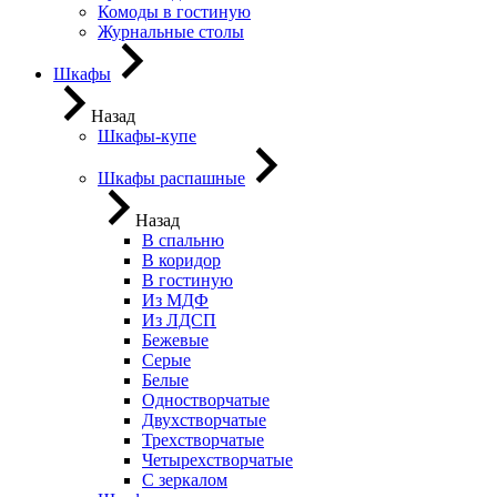
Комоды в гостиную
Журнальные столы
Шкафы
Назад
Шкафы-купе
Шкафы распашные
Назад
В спальню
В коридор
В гостиную
Из МДФ
Из ЛДСП
Бежевые
Серые
Белые
Одностворчатые
Двухстворчатые
Трехстворчатые
Четырехстворчатые
С зеркалом