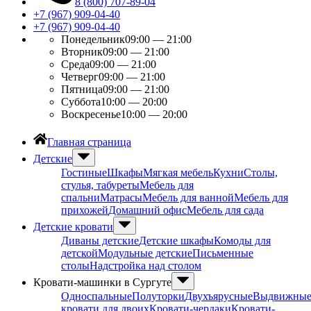
8 (800) 707-89-04
+7 (967) 909-04-40
+7 (967) 909-04-40
Понедельник
09:00 — 21:00
Вторник
09:00 — 21:00
Среда
09:00 — 21:00
Четверг
09:00 — 21:00
Пятница
09:00 — 21:00
Суббота
10:00 — 20:00
Воскресенье
10:00 — 20:00
Главная страница
Детские
Гостиные
Шкафы
Мягкая мебель
Кухни
Столы,
стулья, табуреты
Мебель для
спальни
Матрасы
Мебель для ванной
Мебель для
прихожей
Домашний офис
Мебель для сада
Детские кровати
Диваны детские
Детские шкафы
Комоды для
детской
Модульные детские
Письменные
столы
Надстройка над столом
Кровати-машинки в Сургуте
Односпальные
Полуторки
Двухъярусные
Выдвижны
кровати для двоих
Кровати-чердаки
Кровати-