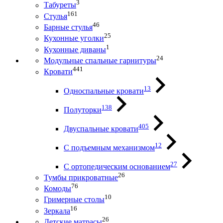
3
Табуреты
161
Стулья
46
Барные стулья
25
Кухонные уголки
1
Кухонные диваны
24
Модульные спальные гарнитуры
441
Кровати
13
Односпальные кровати
138
Полуторки
405
Двуспальные кровати
12
С подъемным механизмом
27
С ортопедическим основанием
26
Тумбы прикроватные
76
Комоды
10
Гримерные столы
16
Зеркала
26
Детские матрасы