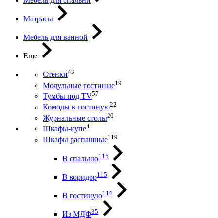
Мебель для спальни
Матрасы
Мебель для ванной
Еще
43
Стенки
19
Модульные гостиные
57
Тумбы под ТV
22
Комоды в гостиную
20
Журнальные столы
41
Шкафы-купе
119
Шкафы распашные
115
В спальню
115
В коридор
114
В гостиную
35
Из МДФ