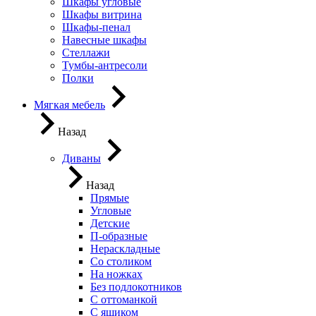
Шкафы угловые
Шкафы витрина
Шкафы-пенал
Навесные шкафы
Стеллажи
Тумбы-антресоли
Полки
Мягкая мебель
Назад
Диваны
Назад
Прямые
Угловые
Детские
П-образные
Нераскладные
Со столиком
На ножках
Без подлокотников
С оттоманкой
С ящиком