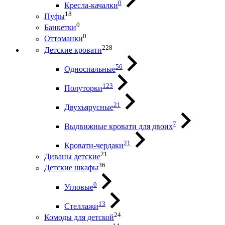
0
Кресла-качалки
18
Пуфы
0
Банкетки
0
Оттоманки
228
Детские кровати
56
Односпальные
123
Полуторки
21
Двухъярусные
7
Выдвижные кровати для двоих
21
Кровати-чердаки
21
Диваны детские
36
Детские шкафы
0
Угловые
13
Стеллажи
24
Комоды для детской