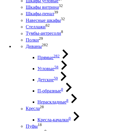
Шкафы угловые
32
Шкафы витрина
39
Шкафы-пенал
32
Навесные шкафы
62
Стеллажи
8
Тумбы-антресоли
29
Полки
282
Диваны
282
Прямые
58
Угловые
59
Детские
0
П-образные
8
Нераскладные
28
Кресла
0
Кресла-качалки
18
Пуфы