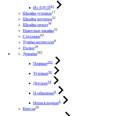
81
Из ЛДСП
17
Шкафы угловые
32
Шкафы витрина
39
Шкафы-пенал
32
Навесные шкафы
62
Стеллажи
8
Тумбы-антресоли
29
Полки
282
Диваны
282
Прямые
58
Угловые
59
Детские
0
П-образные
8
Нераскладные
28
Кресла