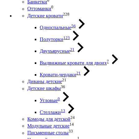
0
Банкетки
0
Оттоманки
228
Детские кровати
56
Односпальные
123
Полуторки
21
Двухъярусные
7
Выдвижные кровати для двоих
21
Кровати-чердаки
21
Диваны детские
36
Детские шкафы
0
Угловые
13
Стеллажи
24
Комоды для детской
14
Модульные детские
33
Письменные столы
1