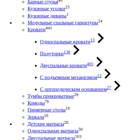
46
Барные стулья
25
Кухонные уголки
1
Кухонные диваны
24
Модульные спальные гарнитуры
441
Кровати
13
Односпальные кровати
138
Полуторки
405
Двуспальные кровати
12
С подъемным механизмом
27
С ортопедическим основанием
26
Тумбы прикроватные
76
Комоды
10
Гримерные столы
16
Зеркала
26
Детские матрасы
50
Односпальные матрасы
103
Двуспальные матрасы