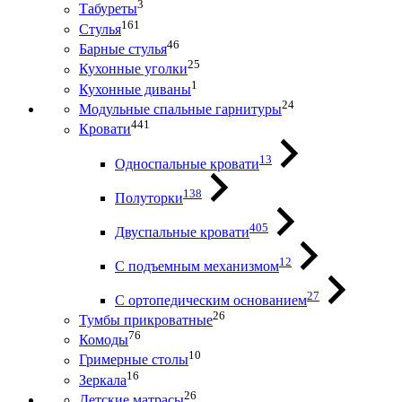
3
Табуреты
161
Стулья
46
Барные стулья
25
Кухонные уголки
1
Кухонные диваны
24
Модульные спальные гарнитуры
441
Кровати
13
Односпальные кровати
138
Полуторки
405
Двуспальные кровати
12
С подъемным механизмом
27
С ортопедическим основанием
26
Тумбы прикроватные
76
Комоды
10
Гримерные столы
16
Зеркала
26
Детские матрасы