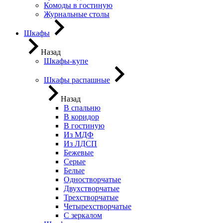
Комоды в гостиную
Журнальные столы
Шкафы
Назад
Шкафы-купе
Шкафы распашные
Назад
В спальню
В коридор
В гостиную
Из МДФ
Из ЛДСП
Бежевые
Серые
Белые
Одностворчатые
Двухстворчатые
Трехстворчатые
Четырехстворчатые
С зеркалом