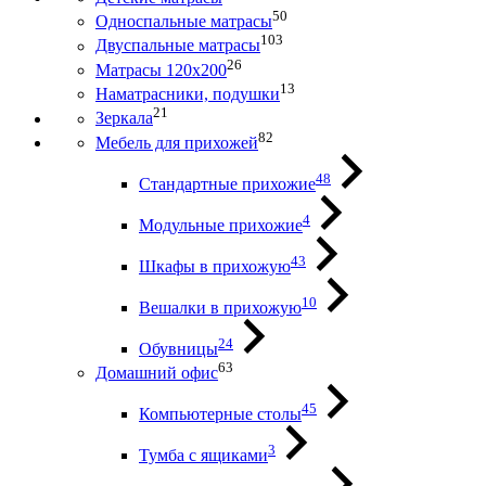
50
Односпальные матрасы
103
Двуспальные матрасы
26
Матрасы 120х200
13
Наматрасники, подушки
21
Зеркала
82
Мебель для прихожей
48
Стандартные прихожие
4
Модульные прихожие
43
Шкафы в прихожую
10
Вешалки в прихожую
24
Обувницы
63
Домашний офис
45
Компьютерные столы
3
Тумба с ящиками