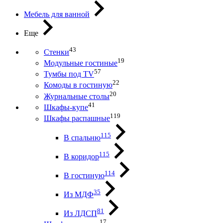
Мебель для ванной
Еще
43
Стенки
19
Модульные гостиные
57
Тумбы под ТV
22
Комоды в гостиную
20
Журнальные столы
41
Шкафы-купе
119
Шкафы распашные
115
В спальню
115
В коридор
114
В гостиную
35
Из МДФ
81
Из ЛДСП
17