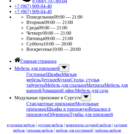
8 (800) 707-89-04
+7 (967) 909-04-40
+7 (967) 909-04-40
Понедельник
09:00 — 21:00
Вторник
09:00 — 21:00
Среда
09:00 — 21:00
Четверг
09:00 — 21:00
Пятница
09:00 — 21:00
Суббота
10:00 — 20:00
Воскресенье
10:00 — 20:00
Главная страница
Мебель для прихожей
Гостиные
Шкафы
Мягкая
мебель
Детские
Кухни
Столы, стулья,
табуреты
Мебель для спальни
Матрасы
Мебель для
ванной
Домашний офис
Мебель для сада
Модульные прихожие в Сургуте
Стандартные прихожие
Модульные
прихожие
Шкафы в прихожую
Вешалки в
прихожую
Обувницы
Тумбы для прихожей
кухонная мебель
|
детская мебель
|
комплекты садовой мебели
|
садовая
мебель
|
игровая мебель
|
мебель для гостинной
|
наборы мебели