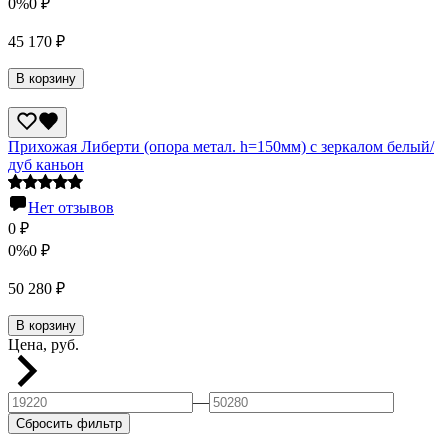
0%
0
₽
45 170
₽
В корзину
Прихожая Либерти (опора метал. h=150мм) с зеркалом белый/
дуб каньон
Нет отзывов
0
₽
0%
0
₽
50 280
₽
В корзину
Цена, руб.
—
Сбросить фильтр