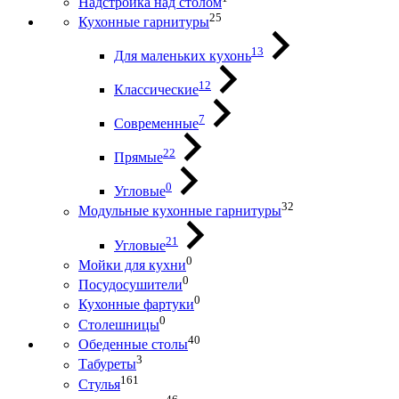
Надстройка над столом
25
Кухонные гарнитуры
13
Для маленьких кухонь
12
Классические
7
Современные
22
Прямые
0
Угловые
32
Модульные кухонные гарнитуры
21
Угловые
0
Мойки для кухни
0
Посудосушители
0
Кухонные фартуки
0
Столешницы
40
Обеденные столы
3
Табуреты
161
Стулья