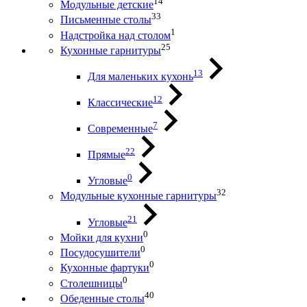
14
Модульные детские
33
Письменные столы
1
Надстройка над столом
25
Кухонные гарнитуры
13
Для маленьких кухонь
12
Классические
7
Современные
22
Прямые
0
Угловые
32
Модульные кухонные гарнитуры
21
Угловые
0
Мойки для кухни
0
Посудосушители
0
Кухонные фартуки
0
Столешницы
40
Обеденные столы