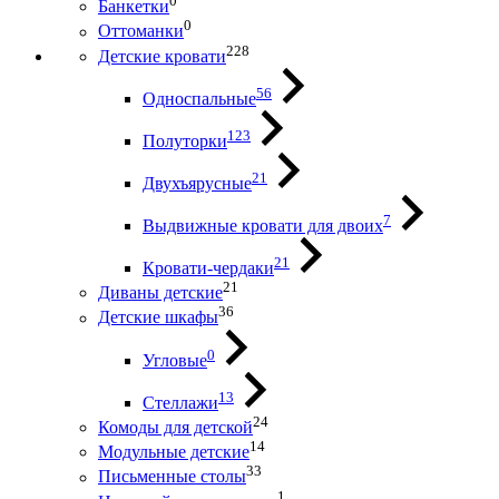
0
Банкетки
0
Оттоманки
228
Детские кровати
56
Односпальные
123
Полуторки
21
Двухъярусные
7
Выдвижные кровати для двоих
21
Кровати-чердаки
21
Диваны детские
36
Детские шкафы
0
Угловые
13
Стеллажи
24
Комоды для детской
14
Модульные детские
33
Письменные столы
1