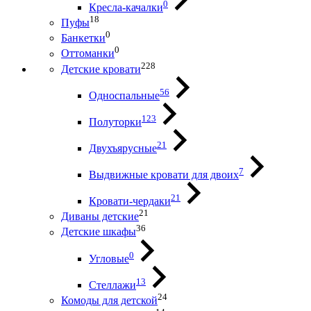
0
Кресла-качалки
18
Пуфы
0
Банкетки
0
Оттоманки
228
Детские кровати
56
Односпальные
123
Полуторки
21
Двухъярусные
7
Выдвижные кровати для двоих
21
Кровати-чердаки
21
Диваны детские
36
Детские шкафы
0
Угловые
13
Стеллажи
24
Комоды для детской