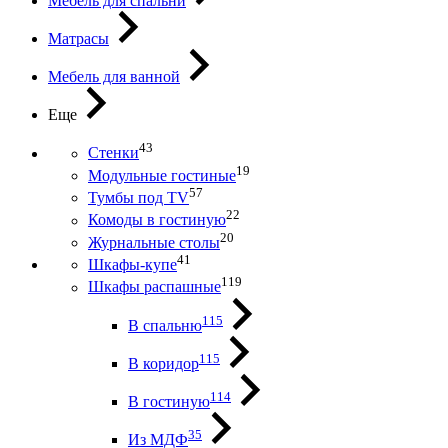
Мебель для спальни
Матрасы
Мебель для ванной
Еще
43
Стенки
19
Модульные гостиные
57
Тумбы под ТV
22
Комоды в гостиную
20
Журнальные столы
41
Шкафы-купе
119
Шкафы распашные
115
В спальню
115
В коридор
114
В гостиную
35
Из МДФ