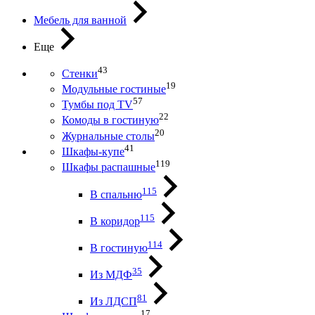
Мебель для ванной
Еще
43
Стенки
19
Модульные гостиные
57
Тумбы под ТV
22
Комоды в гостиную
20
Журнальные столы
41
Шкафы-купе
119
Шкафы распашные
115
В спальню
115
В коридор
114
В гостиную
35
Из МДФ
81
Из ЛДСП
17