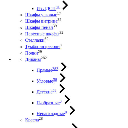
81
Из ЛДСП
17
Шкафы угловые
32
Шкафы витрина
39
Шкафы-пенал
32
Навесные шкафы
62
Стеллажи
8
Тумбы-антресоли
29
Полки
282
Диваны
282
Прямые
58
Угловые
59
Детские
0
П-образные
8
Нераскладные
28
Кресла