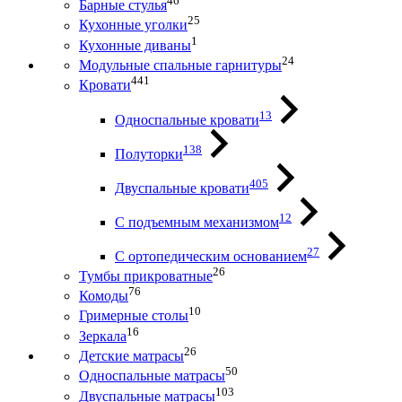
46
Барные стулья
25
Кухонные уголки
1
Кухонные диваны
24
Модульные спальные гарнитуры
441
Кровати
13
Односпальные кровати
138
Полуторки
405
Двуспальные кровати
12
С подъемным механизмом
27
С ортопедическим основанием
26
Тумбы прикроватные
76
Комоды
10
Гримерные столы
16
Зеркала
26
Детские матрасы
50
Односпальные матрасы
103
Двуспальные матрасы