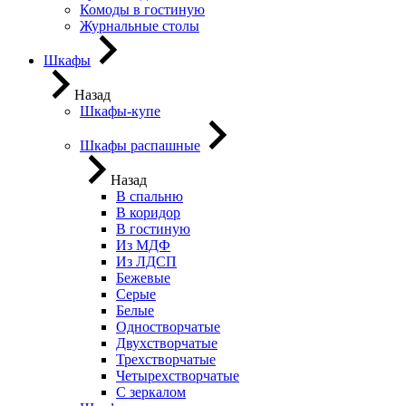
Комоды в гостиную
Журнальные столы
Шкафы
Назад
Шкафы-купе
Шкафы распашные
Назад
В спальню
В коридор
В гостиную
Из МДФ
Из ЛДСП
Бежевые
Серые
Белые
Одностворчатые
Двухстворчатые
Трехстворчатые
Четырехстворчатые
С зеркалом