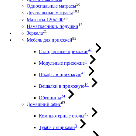
50
Односпальные матрасы
103
Двуспальные матрасы
26
Матрасы 120х200
13
Наматрасники, подушки
21
Зеркала
82
Мебель для прихожей
48
Стандартные прихожие
4
Модульные прихожие
43
Шкафы в прихожую
10
Вешалки в прихожую
24
Обувницы
63
Домашний офис
45
Компьютерные столы
3
Тумба с ящиками