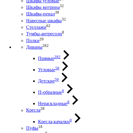
Шкафы угловые
32
Шкафы витрина
39
Шкафы-пенал
32
Навесные шкафы
62
Стеллажи
8
Тумбы-антресоли
29
Полки
282
Диваны
282
Прямые
58
Угловые
59
Детские
0
П-образные
8
Нераскладные
28
Кресла
0
Кресла-качалки
18
Пуфы