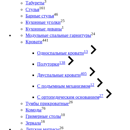
3
Табуреты
161
Стулья
46
Барные стулья
25
Кухонные уголки
1
Кухонные диваны
24
Модульные спальные гарнитуры
441
Кровати
13
Односпальные кровати
138
Полуторки
405
Двуспальные кровати
12
С подъемным механизмом
27
С ортопедическим основанием
26
Тумбы прикроватные
76
Комоды
10
Гримерные столы
16
Зеркала
26
Детские матрасы