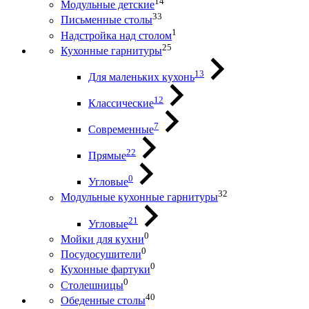
14
Модульные детские
33
Письменные столы
1
Надстройка над столом
25
Кухонные гарнитуры
13
Для маленьких кухонь
12
Классические
7
Современные
22
Прямые
0
Угловые
32
Модульные кухонные гарнитуры
21
Угловые
0
Мойки для кухни
0
Посудосушители
0
Кухонные фартуки
0
Столешницы
40
Обеденные столы