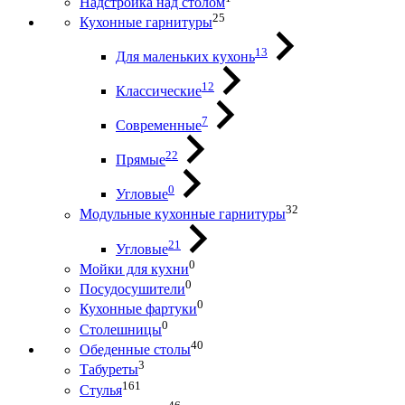
Надстройка над столом
25
Кухонные гарнитуры
13
Для маленьких кухонь
12
Классические
7
Современные
22
Прямые
0
Угловые
32
Модульные кухонные гарнитуры
21
Угловые
0
Мойки для кухни
0
Посудосушители
0
Кухонные фартуки
0
Столешницы
40
Обеденные столы
3
Табуреты
161
Стулья