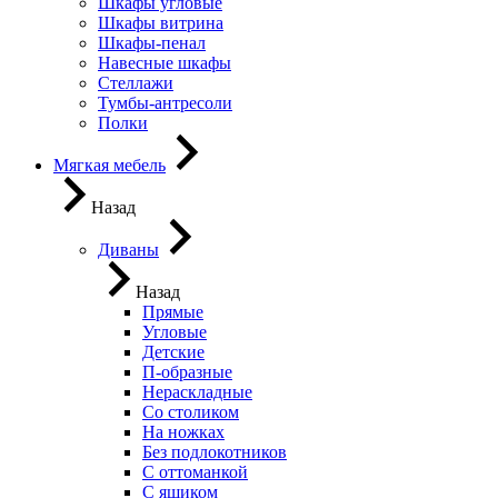
Шкафы угловые
Шкафы витрина
Шкафы-пенал
Навесные шкафы
Стеллажи
Тумбы-антресоли
Полки
Мягкая мебель
Назад
Диваны
Назад
Прямые
Угловые
Детские
П-образные
Нераскладные
Со столиком
На ножках
Без подлокотников
С оттоманкой
С ящиком