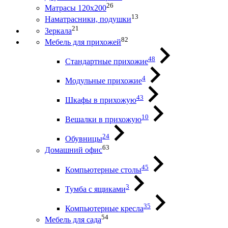
26
Матрасы 120х200
13
Наматрасники, подушки
21
Зеркала
82
Мебель для прихожей
48
Стандартные прихожие
4
Модульные прихожие
43
Шкафы в прихожую
10
Вешалки в прихожую
24
Обувницы
63
Домашний офис
45
Компьютерные столы
3
Тумба с ящиками
35
Компьютерные кресла
54
Мебель для сада