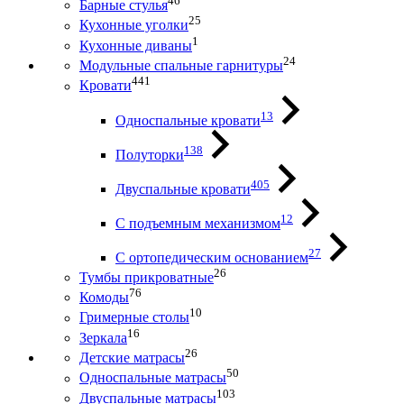
46
Барные стулья
25
Кухонные уголки
1
Кухонные диваны
24
Модульные спальные гарнитуры
441
Кровати
13
Односпальные кровати
138
Полуторки
405
Двуспальные кровати
12
С подъемным механизмом
27
С ортопедическим основанием
26
Тумбы прикроватные
76
Комоды
10
Гримерные столы
16
Зеркала
26
Детские матрасы
50
Односпальные матрасы
103
Двуспальные матрасы