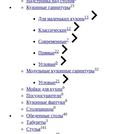
Надстройка над столом
25
Кухонные гарнитуры
13
Для маленьких кухонь
12
Классические
7
Современные
22
Прямые
0
Угловые
32
Модульные кухонные гарнитуры
21
Угловые
0
Мойки для кухни
0
Посудосушители
0
Кухонные фартуки
0
Столешницы
40
Обеденные столы
3
Табуреты
161
Стулья