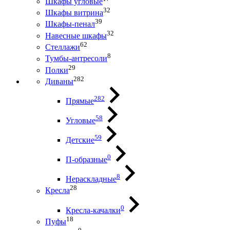
Шкафы угловые
32
Шкафы витрина
39
Шкафы-пенал
32
Навесные шкафы
62
Стеллажи
8
Тумбы-антресоли
29
Полки
282
Диваны
282
Прямые
58
Угловые
59
Детские
0
П-образные
8
Нераскладные
28
Кресла
0
Кресла-качалки
18
Пуфы