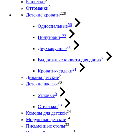
0
Банкетки
0
Оттоманки
228
Детские кровати
56
Односпальные
123
Полуторки
21
Двухъярусные
7
Выдвижные кровати для двоих
21
Кровати-чердаки
21
Диваны детские
36
Детские шкафы
0
Угловые
13
Стеллажи
24
Комоды для детской
14
Модульные детские
33
Письменные столы
1