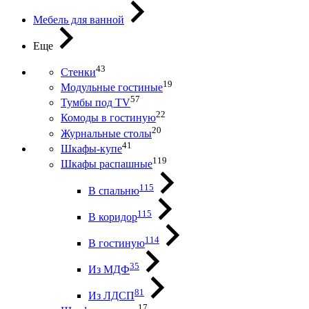
Мебель для ванной
Еще
43
Стенки
19
Модульные гостиные
57
Тумбы под ТV
22
Комоды в гостиную
20
Журнальные столы
41
Шкафы-купе
119
Шкафы распашные
115
В спальню
115
В коридор
114
В гостиную
35
Из МДФ
81
Из ЛДСП
17