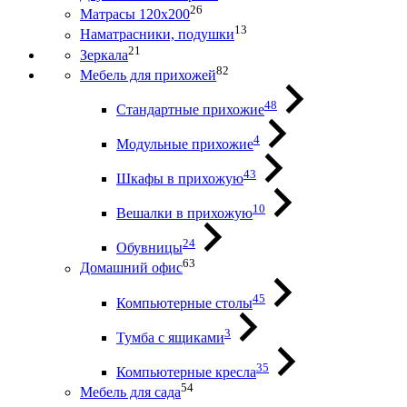
26
Матрасы 120х200
13
Наматрасники, подушки
21
Зеркала
82
Мебель для прихожей
48
Стандартные прихожие
4
Модульные прихожие
43
Шкафы в прихожую
10
Вешалки в прихожую
24
Обувницы
63
Домашний офис
45
Компьютерные столы
3
Тумба с ящиками
35
Компьютерные кресла
54
Мебель для сада