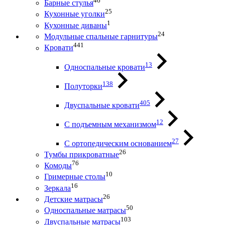
46
Барные стулья
25
Кухонные уголки
1
Кухонные диваны
24
Модульные спальные гарнитуры
441
Кровати
13
Односпальные кровати
138
Полуторки
405
Двуспальные кровати
12
С подъемным механизмом
27
С ортопедическим основанием
26
Тумбы прикроватные
76
Комоды
10
Гримерные столы
16
Зеркала
26
Детские матрасы
50
Односпальные матрасы
103
Двуспальные матрасы