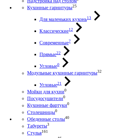
Надстройка над столом
25
Кухонные гарнитуры
13
Для маленьких кухонь
12
Классические
7
Современные
22
Прямые
0
Угловые
32
Модульные кухонные гарнитуры
21
Угловые
0
Мойки для кухни
0
Посудосушители
0
Кухонные фартуки
0
Столешницы
40
Обеденные столы
3
Табуреты
161
Стулья