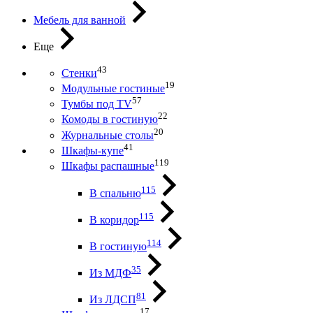
Мебель для ванной
Еще
43
Стенки
19
Модульные гостиные
57
Тумбы под ТV
22
Комоды в гостиную
20
Журнальные столы
41
Шкафы-купе
119
Шкафы распашные
115
В спальню
115
В коридор
114
В гостиную
35
Из МДФ
81
Из ЛДСП
17