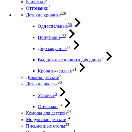
0
Банкетки
0
Оттоманки
228
Детские кровати
56
Односпальные
123
Полуторки
21
Двухъярусные
7
Выдвижные кровати для двоих
21
Кровати-чердаки
21
Диваны детские
36
Детские шкафы
0
Угловые
13
Стеллажи
24
Комоды для детской
14
Модульные детские
33
Письменные столы
1