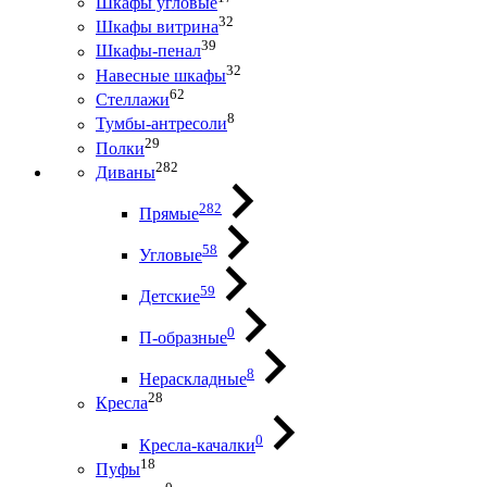
Шкафы угловые
32
Шкафы витрина
39
Шкафы-пенал
32
Навесные шкафы
62
Стеллажи
8
Тумбы-антресоли
29
Полки
282
Диваны
282
Прямые
58
Угловые
59
Детские
0
П-образные
8
Нераскладные
28
Кресла
0
Кресла-качалки
18
Пуфы