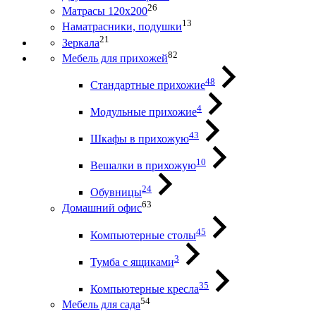
26
Матрасы 120х200
13
Наматрасники, подушки
21
Зеркала
82
Мебель для прихожей
48
Стандартные прихожие
4
Модульные прихожие
43
Шкафы в прихожую
10
Вешалки в прихожую
24
Обувницы
63
Домашний офис
45
Компьютерные столы
3
Тумба с ящиками
35
Компьютерные кресла
54
Мебель для сада