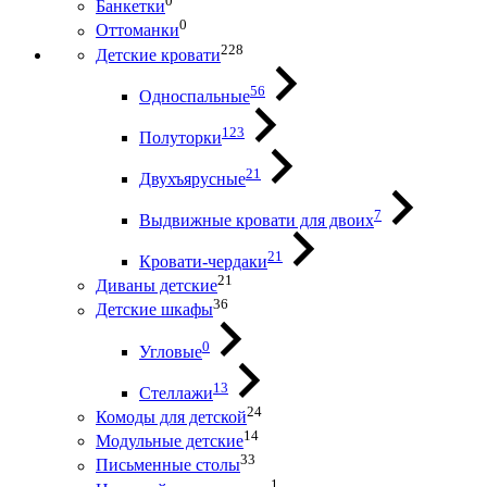
0
Банкетки
0
Оттоманки
228
Детские кровати
56
Односпальные
123
Полуторки
21
Двухъярусные
7
Выдвижные кровати для двоих
21
Кровати-чердаки
21
Диваны детские
36
Детские шкафы
0
Угловые
13
Стеллажи
24
Комоды для детской
14
Модульные детские
33
Письменные столы
1