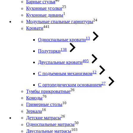
46
Барные стулья
25
Кухонные уголки
1
Кухонные диваны
24
Модульные спальные гарнитуры
441
Кровати
13
Односпальные кровати
138
Полуторки
405
Двуспальные кровати
12
С подъемным механизмом
27
С ортопедическим основанием
26
Тумбы прикроватные
76
Комоды
10
Гримерные столы
16
Зеркала
26
Детские матрасы
50
Односпальные матрасы
103
Двуспальные матрасы