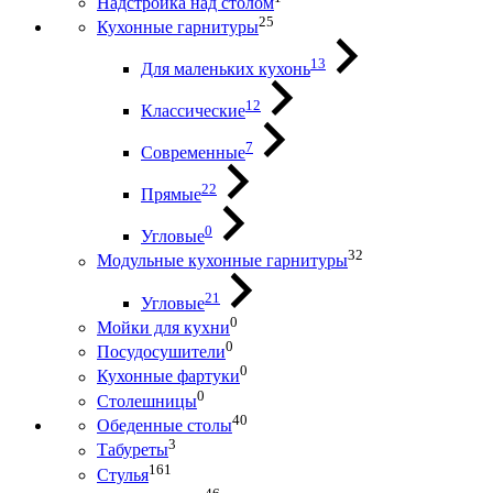
Надстройка над столом
25
Кухонные гарнитуры
13
Для маленьких кухонь
12
Классические
7
Современные
22
Прямые
0
Угловые
32
Модульные кухонные гарнитуры
21
Угловые
0
Мойки для кухни
0
Посудосушители
0
Кухонные фартуки
0
Столешницы
40
Обеденные столы
3
Табуреты
161
Стулья