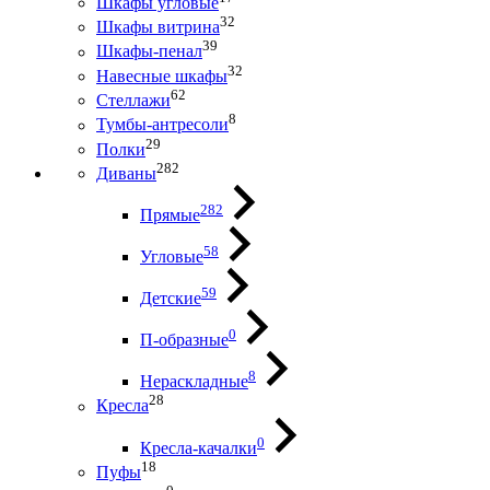
Шкафы угловые
32
Шкафы витрина
39
Шкафы-пенал
32
Навесные шкафы
62
Стеллажи
8
Тумбы-антресоли
29
Полки
282
Диваны
282
Прямые
58
Угловые
59
Детские
0
П-образные
8
Нераскладные
28
Кресла
0
Кресла-качалки
18
Пуфы