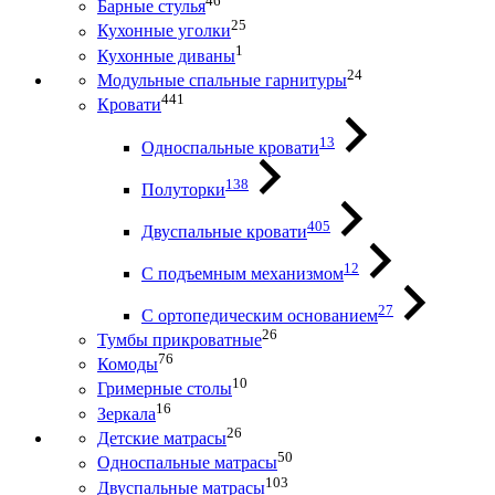
46
Барные стулья
25
Кухонные уголки
1
Кухонные диваны
24
Модульные спальные гарнитуры
441
Кровати
13
Односпальные кровати
138
Полуторки
405
Двуспальные кровати
12
С подъемным механизмом
27
С ортопедическим основанием
26
Тумбы прикроватные
76
Комоды
10
Гримерные столы
16
Зеркала
26
Детские матрасы
50
Односпальные матрасы
103
Двуспальные матрасы