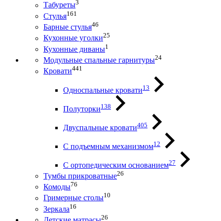
3
Табуреты
161
Стулья
46
Барные стулья
25
Кухонные уголки
1
Кухонные диваны
24
Модульные спальные гарнитуры
441
Кровати
13
Односпальные кровати
138
Полуторки
405
Двуспальные кровати
12
С подъемным механизмом
27
С ортопедическим основанием
26
Тумбы прикроватные
76
Комоды
10
Гримерные столы
16
Зеркала
26
Детские матрасы