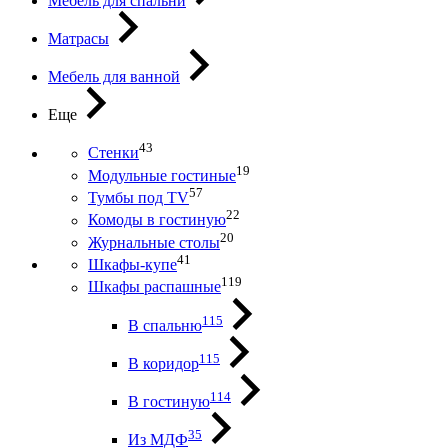
Мебель для спальни
Матрасы
Мебель для ванной
Еще
43
Стенки
19
Модульные гостиные
57
Тумбы под ТV
22
Комоды в гостиную
20
Журнальные столы
41
Шкафы-купе
119
Шкафы распашные
115
В спальню
115
В коридор
114
В гостиную
35
Из МДФ