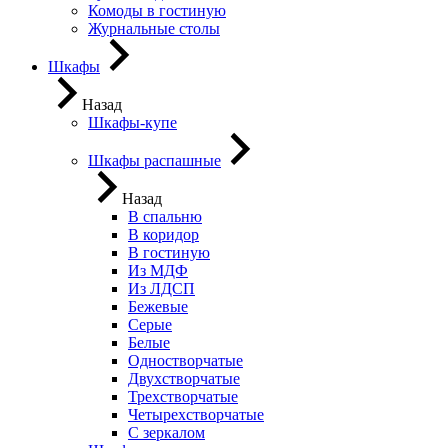
Комоды в гостиную
Журнальные столы
Шкафы
Назад
Шкафы-купе
Шкафы распашные
Назад
В спальню
В коридор
В гостиную
Из МДФ
Из ЛДСП
Бежевые
Серые
Белые
Одностворчатые
Двухстворчатые
Трехстворчатые
Четырехстворчатые
С зеркалом