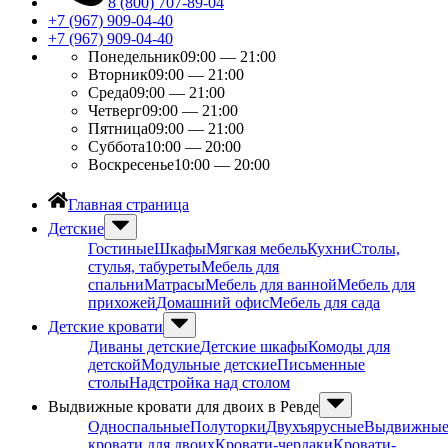
8 (800) 707-89-04
+7 (967) 909-04-40
+7 (967) 909-04-40
Понедельник
09:00 — 21:00
Вторник
09:00 — 21:00
Среда
09:00 — 21:00
Четверг
09:00 — 21:00
Пятница
09:00 — 21:00
Суббота
10:00 — 20:00
Воскресенье
10:00 — 20:00
Главная страница
Детские
Гостиные
Шкафы
Мягкая мебель
Кухни
Столы,
стулья, табуреты
Мебель для
спальни
Матрасы
Мебель для ванной
Мебель для
прихожей
Домашний офис
Мебель для сада
Детские кровати
Диваны детские
Детские шкафы
Комоды для
детской
Модульные детские
Письменные
столы
Надстройка над столом
Выдвижные кровати для двоих в Ревде
Односпальные
Полуторки
Двухъярусные
Выдвижны
кровати для двоих
Кровати-чердаки
Кровати-