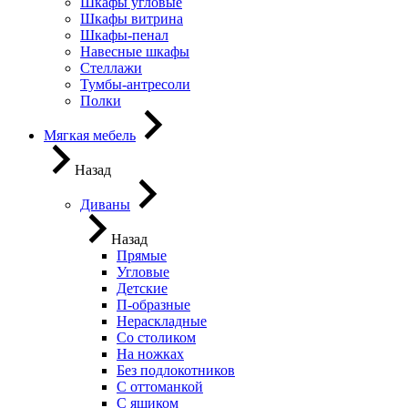
Шкафы угловые
Шкафы витрина
Шкафы-пенал
Навесные шкафы
Стеллажи
Тумбы-антресоли
Полки
Мягкая мебель
Назад
Диваны
Назад
Прямые
Угловые
Детские
П-образные
Нераскладные
Со столиком
На ножках
Без подлокотников
С оттоманкой
С ящиком