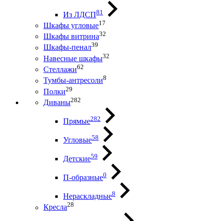
81
Из ЛДСП
17
Шкафы угловые
32
Шкафы витрина
39
Шкафы-пенал
32
Навесные шкафы
62
Стеллажи
8
Тумбы-антресоли
29
Полки
282
Диваны
282
Прямые
58
Угловые
59
Детские
0
П-образные
8
Нераскладные
28
Кресла