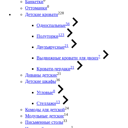
0
Банкетки
0
Оттоманки
228
Детские кровати
56
Односпальные
123
Полуторки
21
Двухъярусные
7
Выдвижные кровати для двоих
21
Кровати-чердаки
21
Диваны детские
36
Детские шкафы
0
Угловые
13
Стеллажи
24
Комоды для детской
14
Модульные детские
33
Письменные столы
1