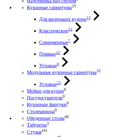
Надстройка над столом
25
Кухонные гарнитуры
13
Для маленьких кухонь
12
Классические
7
Современные
22
Прямые
0
Угловые
32
Модульные кухонные гарнитуры
21
Угловые
0
Мойки для кухни
0
Посудосушители
0
Кухонные фартуки
0
Столешницы
40
Обеденные столы
3
Табуреты
161
Стулья