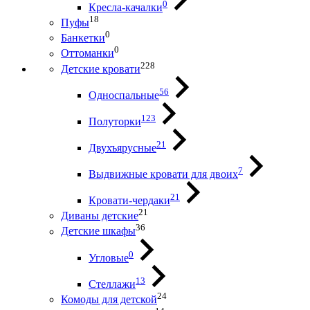
0
Кресла-качалки
18
Пуфы
0
Банкетки
0
Оттоманки
228
Детские кровати
56
Односпальные
123
Полуторки
21
Двухъярусные
7
Выдвижные кровати для двоих
21
Кровати-чердаки
21
Диваны детские
36
Детские шкафы
0
Угловые
13
Стеллажи
24
Комоды для детской