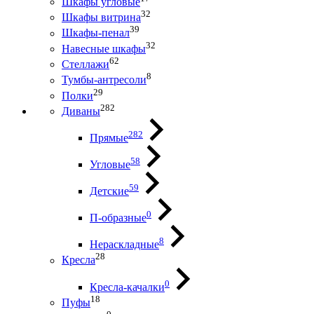
Шкафы угловые
32
Шкафы витрина
39
Шкафы-пенал
32
Навесные шкафы
62
Стеллажи
8
Тумбы-антресоли
29
Полки
282
Диваны
282
Прямые
58
Угловые
59
Детские
0
П-образные
8
Нераскладные
28
Кресла
0
Кресла-качалки
18
Пуфы