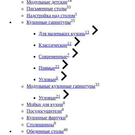
14
Модульные детские
33
Письменные столы
1
Надстройка над столом
25
Кухонные гарнитуры
13
Для маленьких кухонь
12
Классические
7
Современные
22
Прямые
0
Угловые
32
Модульные кухонные гарнитуры
21
Угловые
0
Мойки для кухни
0
Посудосушители
0
Кухонные фартуки
0
Столешницы
40
Обеденные столы