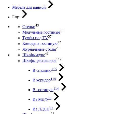
Мебель для ванной
Еще
43
Стенки
19
Модульные гостиные
57
Тумбы под ТV
22
Комоды в гостиную
20
Журнальные столы
41
Шкафы-купе
119
Шкафы распашные
115
В спальню
115
В коридор
114
В гостиную
35
Из МДФ
81
Из ЛДСП
17