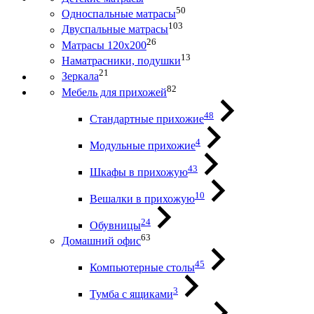
50
Односпальные матрасы
103
Двуспальные матрасы
26
Матрасы 120х200
13
Наматрасники, подушки
21
Зеркала
82
Мебель для прихожей
48
Стандартные прихожие
4
Модульные прихожие
43
Шкафы в прихожую
10
Вешалки в прихожую
24
Обувницы
63
Домашний офис
45
Компьютерные столы
3
Тумба с ящиками