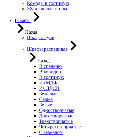
Комоды в гостиную
Журнальные столы
Шкафы
Назад
Шкафы-купе
Шкафы распашные
Назад
В спальню
В коридор
В гостиную
Из МДФ
Из ЛДСП
Бежевые
Серые
Белые
Одностворчатые
Двухстворчатые
Трехстворчатые
Четырехстворчатые
С зеркалом