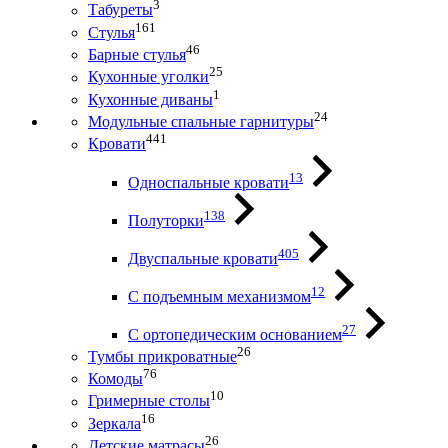
3
Табуреты
161
Стулья
46
Барные стулья
25
Кухонные уголки
1
Кухонные диваны
24
Модульные спальные гарнитуры
441
Кровати
13
Односпальные кровати
138
Полуторки
405
Двуспальные кровати
12
С подъемным механизмом
27
С ортопедическим основанием
26
Тумбы прикроватные
76
Комоды
10
Гримерные столы
16
Зеркала
26
Детские матрасы