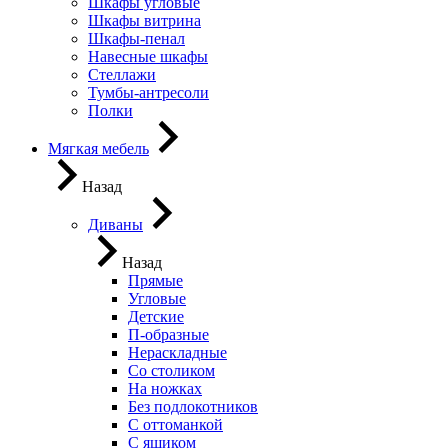
Шкафы угловые
Шкафы витрина
Шкафы-пенал
Навесные шкафы
Стеллажи
Тумбы-антресоли
Полки
Мягкая мебель
Назад
Диваны
Назад
Прямые
Угловые
Детские
П-образные
Нераскладные
Со столиком
На ножках
Без подлокотников
С оттоманкой
С ящиком