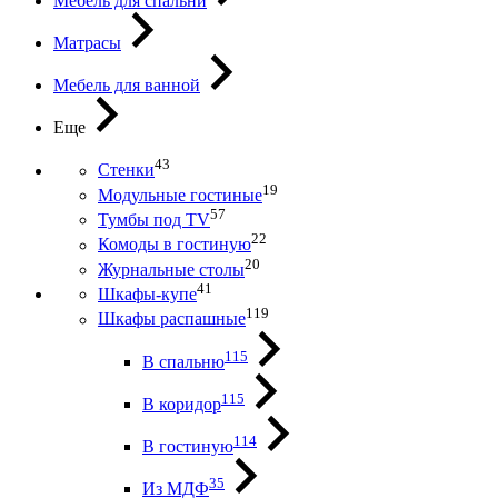
Мебель для спальни
Матрасы
Мебель для ванной
Еще
43
Стенки
19
Модульные гостиные
57
Тумбы под ТV
22
Комоды в гостиную
20
Журнальные столы
41
Шкафы-купе
119
Шкафы распашные
115
В спальню
115
В коридор
114
В гостиную
35
Из МДФ