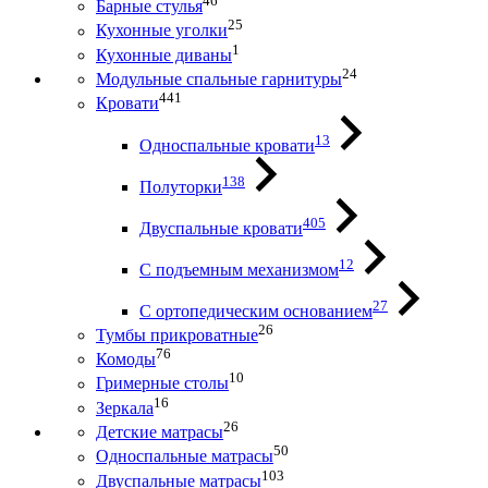
46
Барные стулья
25
Кухонные уголки
1
Кухонные диваны
24
Модульные спальные гарнитуры
441
Кровати
13
Односпальные кровати
138
Полуторки
405
Двуспальные кровати
12
С подъемным механизмом
27
С ортопедическим основанием
26
Тумбы прикроватные
76
Комоды
10
Гримерные столы
16
Зеркала
26
Детские матрасы
50
Односпальные матрасы
103
Двуспальные матрасы