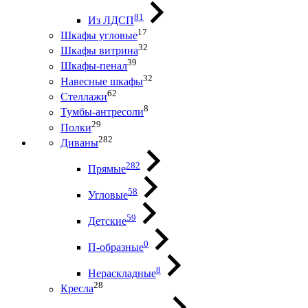
81
Из ЛДСП
17
Шкафы угловые
32
Шкафы витрина
39
Шкафы-пенал
32
Навесные шкафы
62
Стеллажи
8
Тумбы-антресоли
29
Полки
282
Диваны
282
Прямые
58
Угловые
59
Детские
0
П-образные
8
Нераскладные
28
Кресла