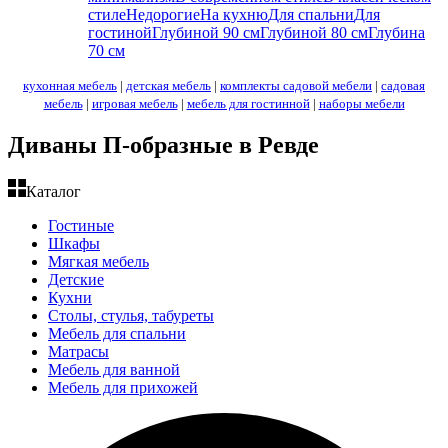
стиле
Недорогие
На кухню
Для спальни
Для
гостиной
Глубиной 90 см
Глубиной 80 см
Глубина
70 см
кухонная мебель
|
детская мебель
|
комплекты садовой мебели
|
садовая
мебель
|
игровая мебель
|
мебель для гостинной
|
наборы мебели
Диваны П-образные в Ревде
Каталог
Гостиные
Шкафы
Мягкая мебель
Детские
Кухни
Столы, стулья, табуреты
Мебель для спальни
Матрасы
Мебель для ванной
Мебель для прихожей