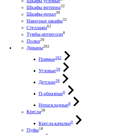
Шкафы угловые
32
Шкафы витрина
39
Шкафы-пенал
32
Навесные шкафы
62
Стеллажи
8
Тумбы-антресоли
29
Полки
282
Диваны
282
Прямые
58
Угловые
59
Детские
0
П-образные
8
Нераскладные
28
Кресла
0
Кресла-качалки
18
Пуфы