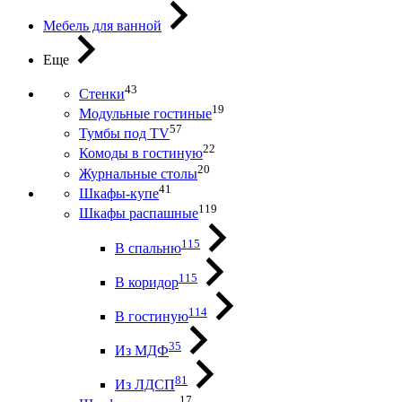
Мебель для ванной
Еще
43
Стенки
19
Модульные гостиные
57
Тумбы под ТV
22
Комоды в гостиную
20
Журнальные столы
41
Шкафы-купе
119
Шкафы распашные
115
В спальню
115
В коридор
114
В гостиную
35
Из МДФ
81
Из ЛДСП
17