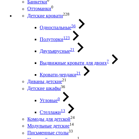
0
Банкетки
0
Оттоманки
228
Детские кровати
56
Односпальные
123
Полуторки
21
Двухъярусные
7
Выдвижные кровати для двоих
21
Кровати-чердаки
21
Диваны детские
36
Детские шкафы
0
Угловые
13
Стеллажи
24
Комоды для детской
14
Модульные детские
33
Письменные столы
1