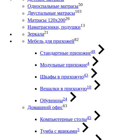
50
Односпальные матрасы
103
Двуспальные матрасы
26
Матрасы 120х200
13
Наматрасники, подушки
21
Зеркала
82
Мебель для прихожей
48
Стандартные прихожие
4
Модульные прихожие
43
Шкафы в прихожую
10
Вешалки в прихожую
24
Обувницы
63
Домашний офис
45
Компьютерные столы
3
Тумба с ящиками