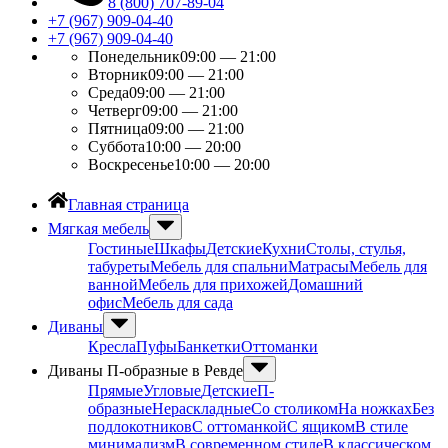
8 (800) 707-89-04
+7 (967) 909-04-40
+7 (967) 909-04-40
Понедельник
09:00 — 21:00
Вторник
09:00 — 21:00
Среда
09:00 — 21:00
Четверг
09:00 — 21:00
Пятница
09:00 — 21:00
Суббота
10:00 — 20:00
Воскресенье
10:00 — 20:00
Главная страница
Мягкая мебель
Гостиные
Шкафы
Детские
Кухни
Столы, стулья,
табуреты
Мебель для спальни
Матрасы
Мебель для
ванной
Мебель для прихожей
Домашний
офис
Мебель для сада
Диваны
Кресла
Пуфы
Банкетки
Оттоманки
Диваны П-образные в Ревде
Прямые
Угловые
Детские
П-
образные
Нераскладные
Со столиком
На ножках
Без
подлокотников
С оттоманкой
С ящиком
В стиле
минимализм
В современном стиле
В классическом