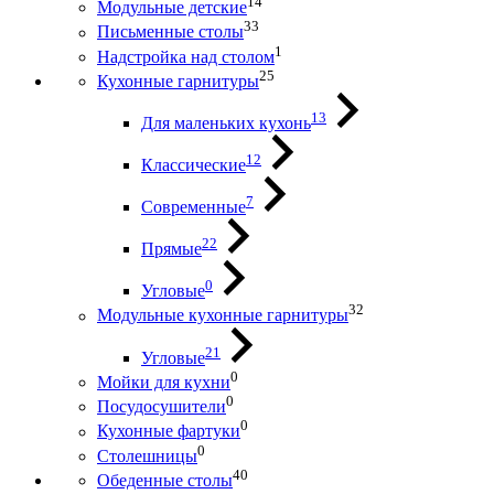
14
Модульные детские
33
Письменные столы
1
Надстройка над столом
25
Кухонные гарнитуры
13
Для маленьких кухонь
12
Классические
7
Современные
22
Прямые
0
Угловые
32
Модульные кухонные гарнитуры
21
Угловые
0
Мойки для кухни
0
Посудосушители
0
Кухонные фартуки
0
Столешницы
40
Обеденные столы