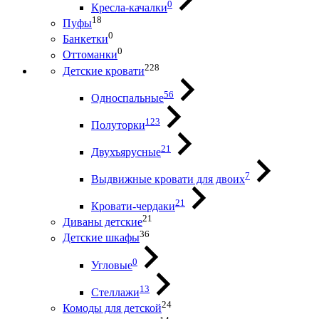
0
Кресла-качалки
18
Пуфы
0
Банкетки
0
Оттоманки
228
Детские кровати
56
Односпальные
123
Полуторки
21
Двухъярусные
7
Выдвижные кровати для двоих
21
Кровати-чердаки
21
Диваны детские
36
Детские шкафы
0
Угловые
13
Стеллажи
24
Комоды для детской