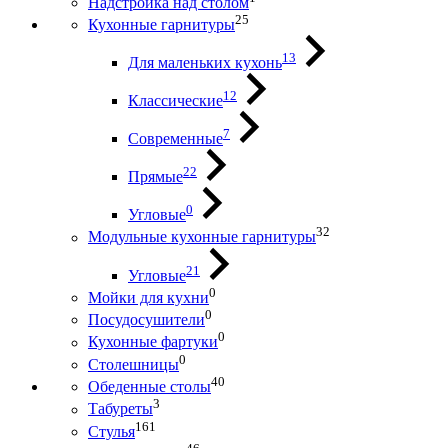
Надстройка над столом
25
Кухонные гарнитуры
13
Для маленьких кухонь
12
Классические
7
Современные
22
Прямые
0
Угловые
32
Модульные кухонные гарнитуры
21
Угловые
0
Мойки для кухни
0
Посудосушители
0
Кухонные фартуки
0
Столешницы
40
Обеденные столы
3
Табуреты
161
Стулья