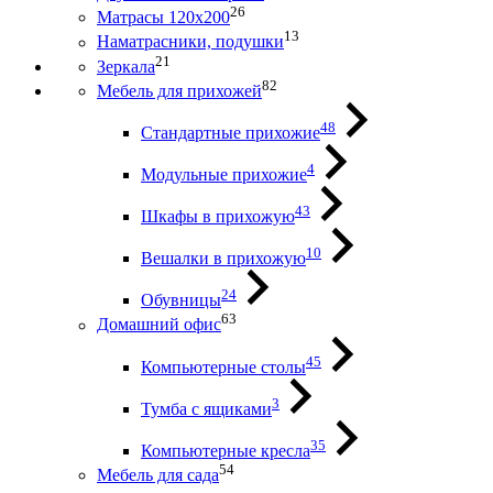
26
Матрасы 120х200
13
Наматрасники, подушки
21
Зеркала
82
Мебель для прихожей
48
Стандартные прихожие
4
Модульные прихожие
43
Шкафы в прихожую
10
Вешалки в прихожую
24
Обувницы
63
Домашний офис
45
Компьютерные столы
3
Тумба с ящиками
35
Компьютерные кресла
54
Мебель для сада