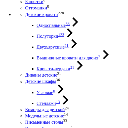
0
Банкетки
0
Оттоманки
228
Детские кровати
56
Односпальные
123
Полуторки
21
Двухъярусные
7
Выдвижные кровати для двоих
21
Кровати-чердаки
21
Диваны детские
36
Детские шкафы
0
Угловые
13
Стеллажи
24
Комоды для детской
14
Модульные детские
33
Письменные столы
1