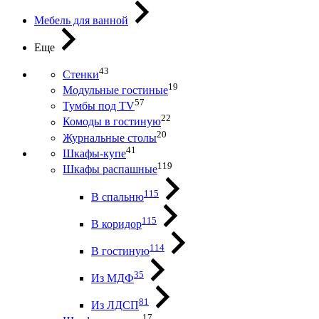
Мебель для ванной
Еще
43
Стенки
19
Модульные гостиные
57
Тумбы под ТV
22
Комоды в гостиную
20
Журнальные столы
41
Шкафы-купе
119
Шкафы распашные
115
В спальню
115
В коридор
114
В гостиную
35
Из МДФ
81
Из ЛДСП
17