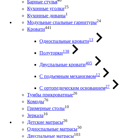
46
Барные стулья
25
Кухонные уголки
1
Кухонные диваны
24
Модульные спальные гарнитуры
441
Кровати
13
Односпальные кровати
138
Полуторки
405
Двуспальные кровати
12
С подъемным механизмом
27
С ортопедическим основанием
26
Тумбы прикроватные
76
Комоды
10
Гримерные столы
16
Зеркала
26
Детские матрасы
50
Односпальные матрасы
103
Двуспальные матрасы