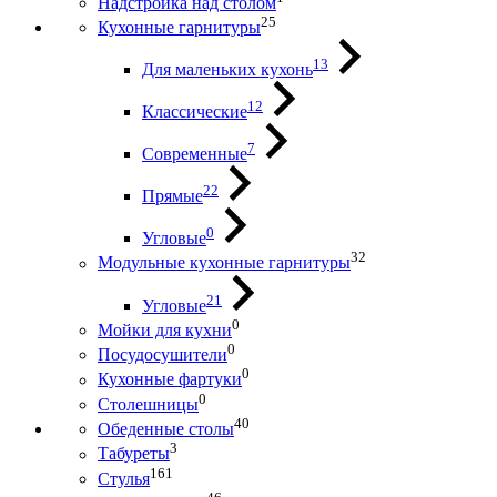
Надстройка над столом
25
Кухонные гарнитуры
13
Для маленьких кухонь
12
Классические
7
Современные
22
Прямые
0
Угловые
32
Модульные кухонные гарнитуры
21
Угловые
0
Мойки для кухни
0
Посудосушители
0
Кухонные фартуки
0
Столешницы
40
Обеденные столы
3
Табуреты
161
Стулья