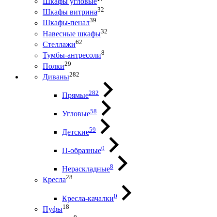
Шкафы угловые
32
Шкафы витрина
39
Шкафы-пенал
32
Навесные шкафы
62
Стеллажи
8
Тумбы-антресоли
29
Полки
282
Диваны
282
Прямые
58
Угловые
59
Детские
0
П-образные
8
Нераскладные
28
Кресла
0
Кресла-качалки
18
Пуфы