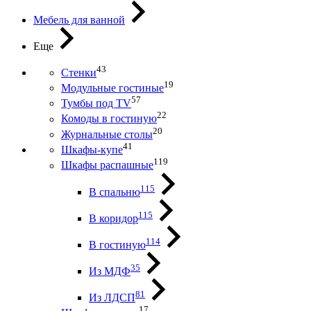
Мебель для ванной
Еще
43
Стенки
19
Модульные гостиные
57
Тумбы под ТV
22
Комоды в гостиную
20
Журнальные столы
41
Шкафы-купе
119
Шкафы распашные
115
В спальню
115
В коридор
114
В гостиную
35
Из МДФ
81
Из ЛДСП
17