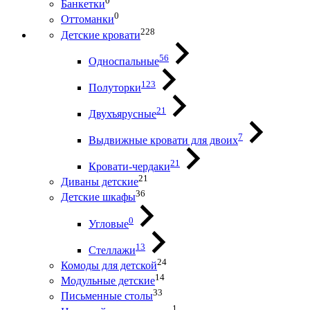
0
Банкетки
0
Оттоманки
228
Детские кровати
56
Односпальные
123
Полуторки
21
Двухъярусные
7
Выдвижные кровати для двоих
21
Кровати-чердаки
21
Диваны детские
36
Детские шкафы
0
Угловые
13
Стеллажи
24
Комоды для детской
14
Модульные детские
33
Письменные столы
1