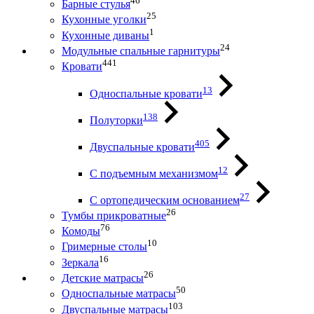
46
Барные стулья
25
Кухонные уголки
1
Кухонные диваны
24
Модульные спальные гарнитуры
441
Кровати
13
Односпальные кровати
138
Полуторки
405
Двуспальные кровати
12
С подъемным механизмом
27
С ортопедическим основанием
26
Тумбы прикроватные
76
Комоды
10
Гримерные столы
16
Зеркала
26
Детские матрасы
50
Односпальные матрасы
103
Двуспальные матрасы