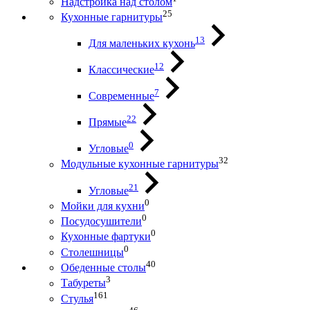
Надстройка над столом
25
Кухонные гарнитуры
13
Для маленьких кухонь
12
Классические
7
Современные
22
Прямые
0
Угловые
32
Модульные кухонные гарнитуры
21
Угловые
0
Мойки для кухни
0
Посудосушители
0
Кухонные фартуки
0
Столешницы
40
Обеденные столы
3
Табуреты
161
Стулья