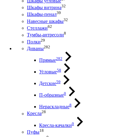
Шкафы угловые
32
Шкафы витрина
39
Шкафы-пенал
32
Навесные шкафы
62
Стеллажи
8
Тумбы-антресоли
29
Полки
282
Диваны
282
Прямые
58
Угловые
59
Детские
0
П-образные
8
Нераскладные
28
Кресла
0
Кресла-качалки
18
Пуфы