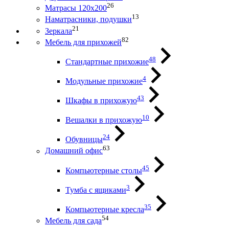
26
Матрасы 120х200
13
Наматрасники, подушки
21
Зеркала
82
Мебель для прихожей
48
Стандартные прихожие
4
Модульные прихожие
43
Шкафы в прихожую
10
Вешалки в прихожую
24
Обувницы
63
Домашний офис
45
Компьютерные столы
3
Тумба с ящиками
35
Компьютерные кресла
54
Мебель для сада