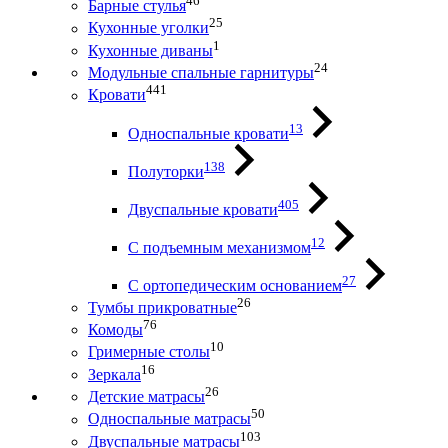
46
Барные стулья
25
Кухонные уголки
1
Кухонные диваны
24
Модульные спальные гарнитуры
441
Кровати
13
Односпальные кровати
138
Полуторки
405
Двуспальные кровати
12
С подъемным механизмом
27
С ортопедическим основанием
26
Тумбы прикроватные
76
Комоды
10
Гримерные столы
16
Зеркала
26
Детские матрасы
50
Односпальные матрасы
103
Двуспальные матрасы