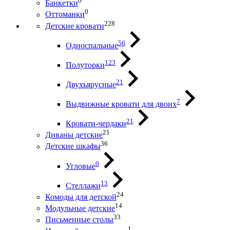
0
Банкетки
0
Оттоманки
228
Детские кровати
56
Односпальные
123
Полуторки
21
Двухъярусные
7
Выдвижные кровати для двоих
21
Кровати-чердаки
21
Диваны детские
36
Детские шкафы
0
Угловые
13
Стеллажи
24
Комоды для детской
14
Модульные детские
33
Письменные столы
1