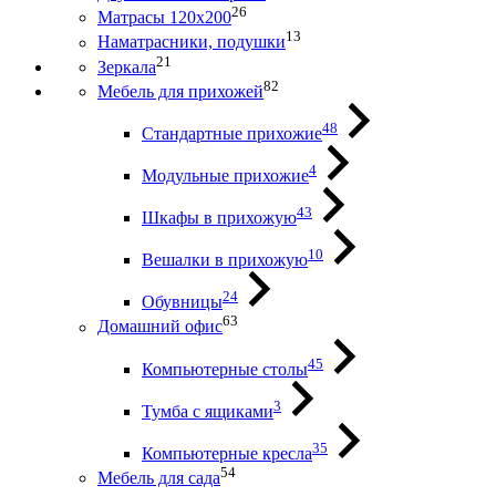
26
Матрасы 120х200
13
Наматрасники, подушки
21
Зеркала
82
Мебель для прихожей
48
Стандартные прихожие
4
Модульные прихожие
43
Шкафы в прихожую
10
Вешалки в прихожую
24
Обувницы
63
Домашний офис
45
Компьютерные столы
3
Тумба с ящиками
35
Компьютерные кресла
54
Мебель для сада