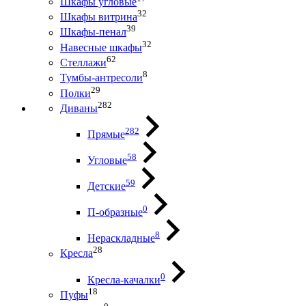
Шкафы угловые
32
Шкафы витрина
39
Шкафы-пенал
32
Навесные шкафы
62
Стеллажи
8
Тумбы-антресоли
29
Полки
282
Диваны
282
Прямые
58
Угловые
59
Детские
0
П-образные
8
Нераскладные
28
Кресла
0
Кресла-качалки
18
Пуфы