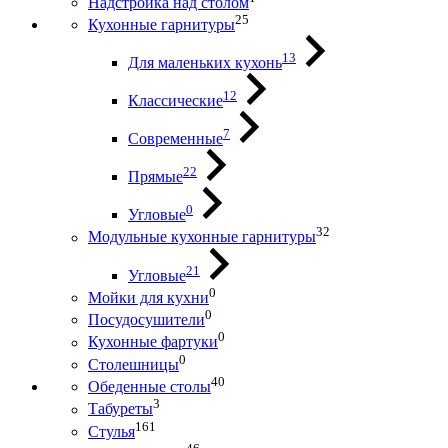
Надстройка над столом
25
Кухонные гарнитуры
13
Для маленьких кухонь
12
Классические
7
Современные
22
Прямые
0
Угловые
32
Модульные кухонные гарнитуры
21
Угловые
0
Мойки для кухни
0
Посудосушители
0
Кухонные фартуки
0
Столешницы
40
Обеденные столы
3
Табуреты
161
Стулья