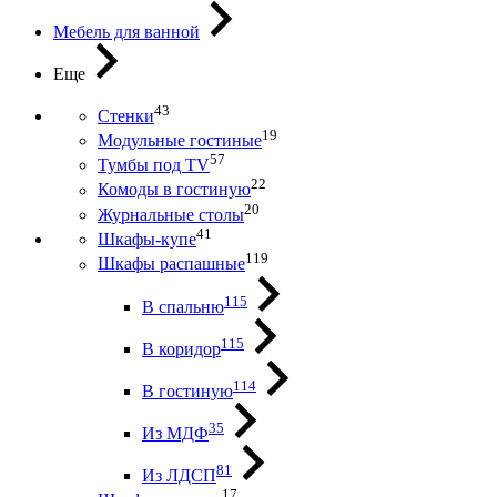
Мебель для ванной
Еще
43
Стенки
19
Модульные гостиные
57
Тумбы под ТV
22
Комоды в гостиную
20
Журнальные столы
41
Шкафы-купе
119
Шкафы распашные
115
В спальню
115
В коридор
114
В гостиную
35
Из МДФ
81
Из ЛДСП
17