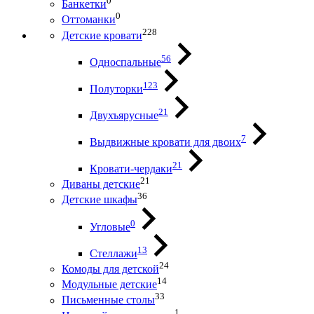
0
Банкетки
0
Оттоманки
228
Детские кровати
56
Односпальные
123
Полуторки
21
Двухъярусные
7
Выдвижные кровати для двоих
21
Кровати-чердаки
21
Диваны детские
36
Детские шкафы
0
Угловые
13
Стеллажи
24
Комоды для детской
14
Модульные детские
33
Письменные столы
1