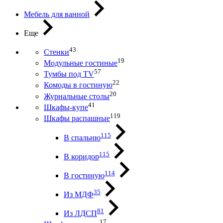
Мебель для ванной
Еще
43
Стенки
19
Модульные гостиные
57
Тумбы под ТV
22
Комоды в гостиную
20
Журнальные столы
41
Шкафы-купе
119
Шкафы распашные
115
В спальню
115
В коридор
114
В гостиную
35
Из МДФ
81
Из ЛДСП
17