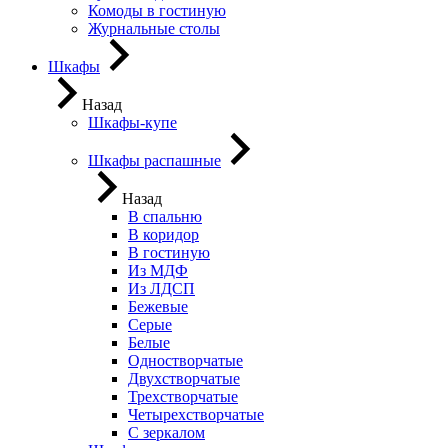
Комоды в гостиную
Журнальные столы
Шкафы
Назад
Шкафы-купе
Шкафы распашные
Назад
В спальню
В коридор
В гостиную
Из МДФ
Из ЛДСП
Бежевые
Серые
Белые
Одностворчатые
Двухстворчатые
Трехстворчатые
Четырехстворчатые
С зеркалом