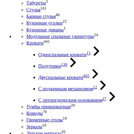
3
Табуреты
161
Стулья
46
Барные стулья
25
Кухонные уголки
1
Кухонные диваны
24
Модульные спальные гарнитуры
441
Кровати
13
Односпальные кровати
138
Полуторки
405
Двуспальные кровати
12
С подъемным механизмом
27
С ортопедическим основанием
26
Тумбы прикроватные
76
Комоды
10
Гримерные столы
16
Зеркала
26
Детские матрасы