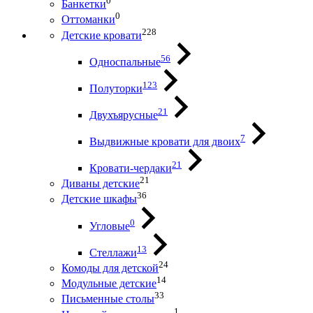
0
Банкетки
0
Оттоманки
228
Детские кровати
56
Односпальные
123
Полуторки
21
Двухъярусные
7
Выдвижные кровати для двоих
21
Кровати-чердаки
21
Диваны детские
36
Детские шкафы
0
Угловые
13
Стеллажи
24
Комоды для детской
14
Модульные детские
33
Письменные столы
1