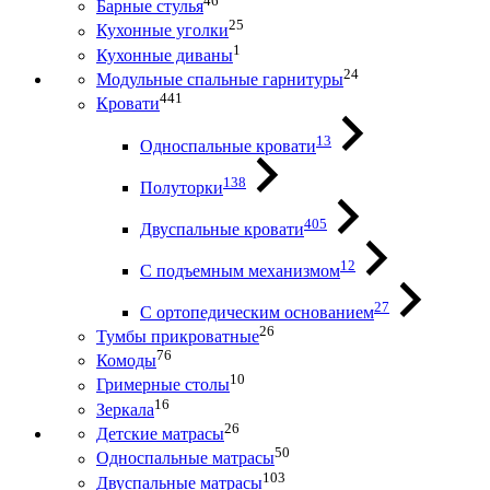
46
Барные стулья
25
Кухонные уголки
1
Кухонные диваны
24
Модульные спальные гарнитуры
441
Кровати
13
Односпальные кровати
138
Полуторки
405
Двуспальные кровати
12
С подъемным механизмом
27
С ортопедическим основанием
26
Тумбы прикроватные
76
Комоды
10
Гримерные столы
16
Зеркала
26
Детские матрасы
50
Односпальные матрасы
103
Двуспальные матрасы