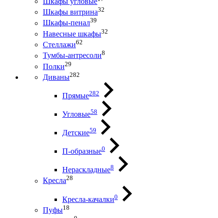
Шкафы угловые
32
Шкафы витрина
39
Шкафы-пенал
32
Навесные шкафы
62
Стеллажи
8
Тумбы-антресоли
29
Полки
282
Диваны
282
Прямые
58
Угловые
59
Детские
0
П-образные
8
Нераскладные
28
Кресла
0
Кресла-качалки
18
Пуфы