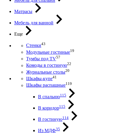
Мебель для спальни
Матрасы
Мебель для ванной
Еще
43
Стенки
19
Модульные гостиные
57
Тумбы под ТV
22
Комоды в гостиную
20
Журнальные столы
41
Шкафы-купе
119
Шкафы распашные
115
В спальню
115
В коридор
114
В гостиную
35
Из МДФ