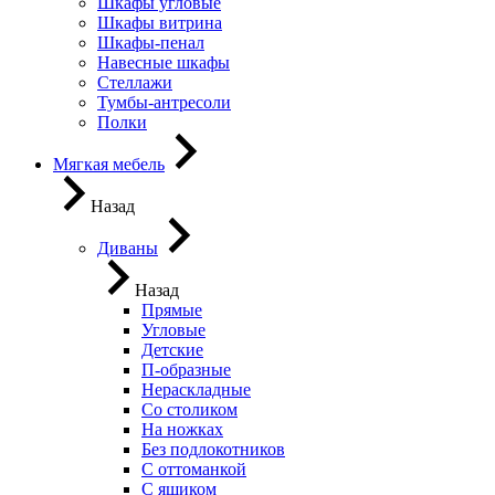
Шкафы угловые
Шкафы витрина
Шкафы-пенал
Навесные шкафы
Стеллажи
Тумбы-антресоли
Полки
Мягкая мебель
Назад
Диваны
Назад
Прямые
Угловые
Детские
П-образные
Нераскладные
Со столиком
На ножках
Без подлокотников
С оттоманкой
С ящиком