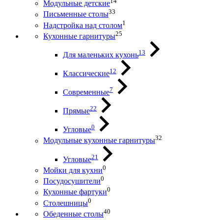
14
Модульные детские
33
Письменные столы
1
Надстройка над столом
25
Кухонные гарнитуры
13
Для маленьких кухонь
12
Классические
7
Современные
22
Прямые
0
Угловые
32
Модульные кухонные гарнитуры
21
Угловые
0
Мойки для кухни
0
Посудосушители
0
Кухонные фартуки
0
Столешницы
40
Обеденные столы