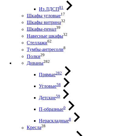
81
Из ЛДСП
17
Шкафы угловые
32
Шкафы витрина
39
Шкафы-пенал
32
Навесные шкафы
62
Стеллажи
8
Тумбы-антресоли
29
Полки
282
Диваны
282
Прямые
58
Угловые
59
Детские
0
П-образные
8
Нераскладные
28
Кресла