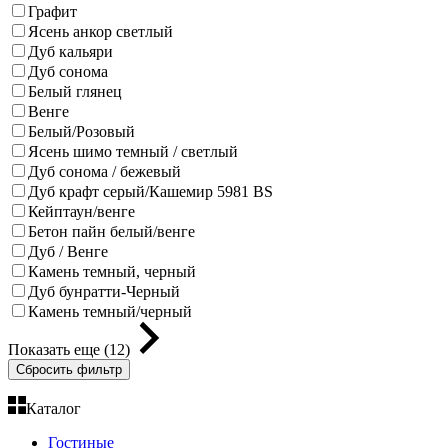
Графит
Ясень анкор светлый
Дуб кальяри
Дуб сонома
Белый глянец
Венге
Белый/Розовый
Ясень шимо темный / светлый
Дуб сонома / бежевый
Дуб крафт серый/Кашемир 5981 BS
Кейптаун/венге
Бетон пайн белый/венге
Дуб / Венге
Камень темный, черный
Дуб бунратти-Черный
Камень темный/черный
Показать еще (12)
Сбросить фильтр
Каталог
Гостиные