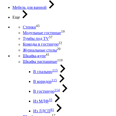
Мебель для ванной
Еще
43
Стенки
19
Модульные гостиные
57
Тумбы под ТV
22
Комоды в гостиную
20
Журнальные столы
41
Шкафы-купе
119
Шкафы распашные
115
В спальню
115
В коридор
114
В гостиную
35
Из МДФ
81
Из ЛДСП
17