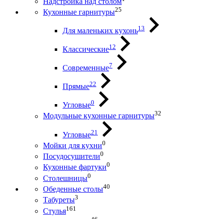
Надстройка над столом
25
Кухонные гарнитуры
13
Для маленьких кухонь
12
Классические
7
Современные
22
Прямые
0
Угловые
32
Модульные кухонные гарнитуры
21
Угловые
0
Мойки для кухни
0
Посудосушители
0
Кухонные фартуки
0
Столешницы
40
Обеденные столы
3
Табуреты
161
Стулья