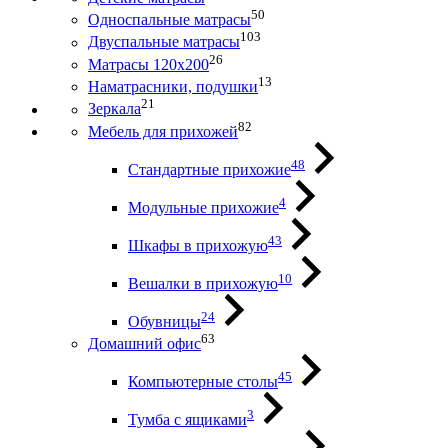
50
Односпальные матрасы
103
Двуспальные матрасы
26
Матрасы 120х200
13
Наматрасники, подушки
21
Зеркала
82
Мебель для прихожей
48
Стандартные прихожие
4
Модульные прихожие
43
Шкафы в прихожую
10
Вешалки в прихожую
24
Обувницы
63
Домашний офис
45
Компьютерные столы
3
Тумба с ящиками