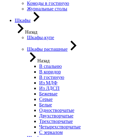
Комоды в гостиную
Журнальные столы
Шкафы
Назад
Шкафы-купе
Шкафы распашные
Назад
В спальню
В коридор
В гостиную
Из МДФ
Из ЛДСП
Бежевые
Серые
Белые
Одностворчатые
Двухстворчатые
Трехстворчатые
Четырехстворчатые
С зеркалом