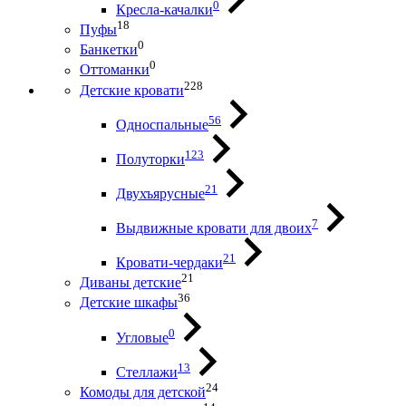
0
Кресла-качалки
18
Пуфы
0
Банкетки
0
Оттоманки
228
Детские кровати
56
Односпальные
123
Полуторки
21
Двухъярусные
7
Выдвижные кровати для двоих
21
Кровати-чердаки
21
Диваны детские
36
Детские шкафы
0
Угловые
13
Стеллажи
24
Комоды для детской