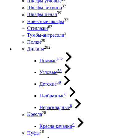
Шкафы угловые
32
Шкафы витрина
39
Шкафы-пенал
32
Навесные шкафы
62
Стеллажи
8
Тумбы-антресоли
29
Полки
282
Диваны
282
Прямые
58
Угловые
59
Детские
0
П-образные
8
Нераскладные
28
Кресла
0
Кресла-качалки
18
Пуфы