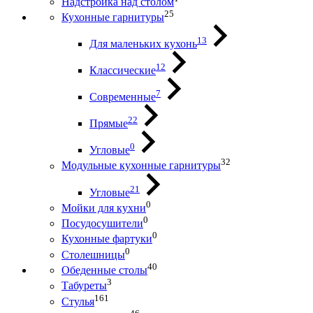
Надстройка над столом
25
Кухонные гарнитуры
13
Для маленьких кухонь
12
Классические
7
Современные
22
Прямые
0
Угловые
32
Модульные кухонные гарнитуры
21
Угловые
0
Мойки для кухни
0
Посудосушители
0
Кухонные фартуки
0
Столешницы
40
Обеденные столы
3
Табуреты
161
Стулья