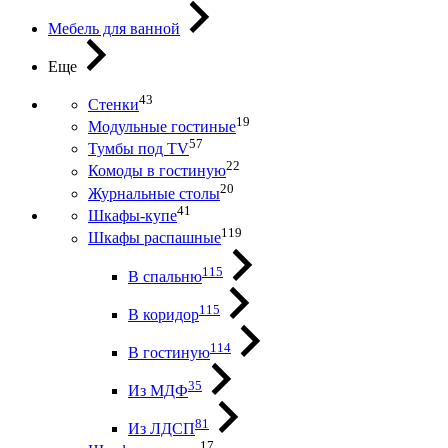
Мебель для ванной
Еще
43
Стенки
19
Модульные гостиные
57
Тумбы под ТV
22
Комоды в гостиную
20
Журнальные столы
41
Шкафы-купе
119
Шкафы распашные
115
В спальню
115
В коридор
114
В гостиную
35
Из МДФ
81
Из ЛДСП
17