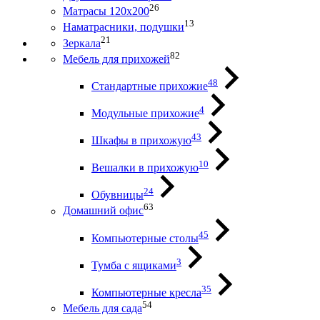
26
Матрасы 120х200
13
Наматрасники, подушки
21
Зеркала
82
Мебель для прихожей
48
Стандартные прихожие
4
Модульные прихожие
43
Шкафы в прихожую
10
Вешалки в прихожую
24
Обувницы
63
Домашний офис
45
Компьютерные столы
3
Тумба с ящиками
35
Компьютерные кресла
54
Мебель для сада