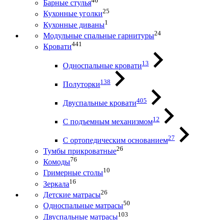
46
Барные стулья
25
Кухонные уголки
1
Кухонные диваны
24
Модульные спальные гарнитуры
441
Кровати
13
Односпальные кровати
138
Полуторки
405
Двуспальные кровати
12
С подъемным механизмом
27
С ортопедическим основанием
26
Тумбы прикроватные
76
Комоды
10
Гримерные столы
16
Зеркала
26
Детские матрасы
50
Односпальные матрасы
103
Двуспальные матрасы