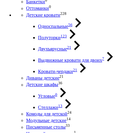
0
Банкетки
0
Оттоманки
228
Детские кровати
56
Односпальные
123
Полуторки
21
Двухъярусные
7
Выдвижные кровати для двоих
21
Кровати-чердаки
21
Диваны детские
36
Детские шкафы
0
Угловые
13
Стеллажи
24
Комоды для детской
14
Модульные детские
33
Письменные столы
1