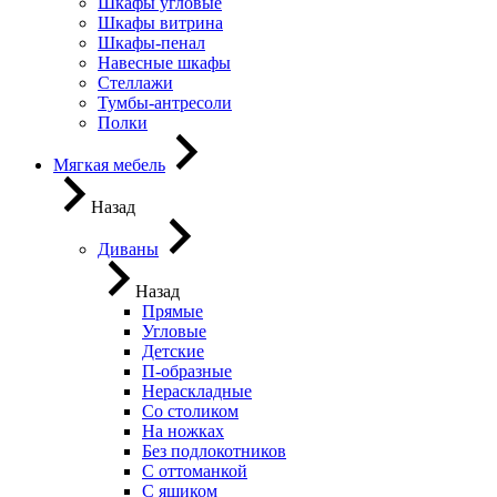
Шкафы угловые
Шкафы витрина
Шкафы-пенал
Навесные шкафы
Стеллажи
Тумбы-антресоли
Полки
Мягкая мебель
Назад
Диваны
Назад
Прямые
Угловые
Детские
П-образные
Нераскладные
Со столиком
На ножках
Без подлокотников
С оттоманкой
С ящиком