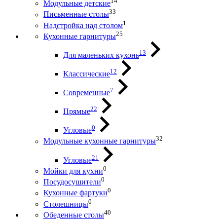
14
Модульные детские
33
Письменные столы
1
Надстройка над столом
25
Кухонные гарнитуры
13
Для маленьких кухонь
12
Классические
7
Современные
22
Прямые
0
Угловые
32
Модульные кухонные гарнитуры
21
Угловые
0
Мойки для кухни
0
Посудосушители
0
Кухонные фартуки
0
Столешницы
40
Обеденные столы