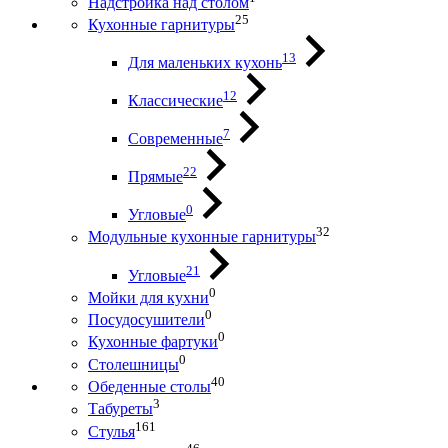
Надстройка над столом
25
Кухонные гарнитуры
13
Для маленьких кухонь
12
Классические
7
Современные
22
Прямые
0
Угловые
32
Модульные кухонные гарнитуры
21
Угловые
0
Мойки для кухни
0
Посудосушители
0
Кухонные фартуки
0
Столешницы
40
Обеденные столы
3
Табуреты
161
Стулья