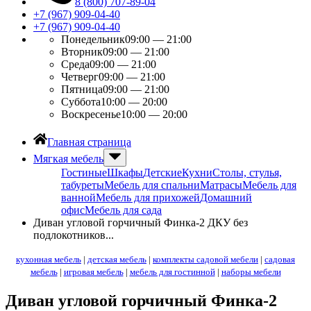
8 (800) 707-89-04
+7 (967) 909-04-40
+7 (967) 909-04-40
Понедельник
09:00 — 21:00
Вторник
09:00 — 21:00
Среда
09:00 — 21:00
Четверг
09:00 — 21:00
Пятница
09:00 — 21:00
Суббота
10:00 — 20:00
Воскресенье
10:00 — 20:00
Главная страница
Мягкая мебель
Гостиные
Шкафы
Детские
Кухни
Столы, стулья,
табуреты
Мебель для спальни
Матрасы
Мебель для
ванной
Мебель для прихожей
Домашний
офис
Мебель для сада
Диван угловой горчичный Финка-2 ДКУ без
подлокотников...
кухонная мебель
|
детская мебель
|
комплекты садовой мебели
|
садовая
мебель
|
игровая мебель
|
мебель для гостинной
|
наборы мебели
Диван угловой горчичный Финка-2