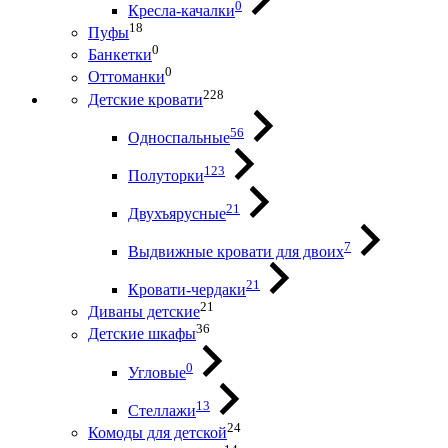
0
Кресла-качалки
18
Пуфы
0
Банкетки
0
Оттоманки
228
Детские кровати
56
Односпальные
123
Полуторки
21
Двухъярусные
7
Выдвижные кровати для двоих
21
Кровати-чердаки
21
Диваны детские
36
Детские шкафы
0
Угловые
13
Стеллажи
24
Комоды для детской