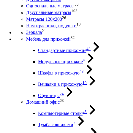
50
Односпальные матрасы
103
Двуспальные матрасы
26
Матрасы 120х200
13
Наматрасники, подушки
21
Зеркала
82
Мебель для прихожей
48
Стандартные прихожие
4
Модульные прихожие
43
Шкафы в прихожую
10
Вешалки в прихожую
24
Обувницы
63
Домашний офис
45
Компьютерные столы
3
Тумба с ящиками