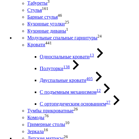
3
Табуреты
161
Стулья
46
Барные стулья
25
Кухонные уголки
1
Кухонные диваны
24
Модульные спальные гарнитуры
441
Кровати
13
Односпальные кровати
138
Полуторки
405
Двуспальные кровати
12
С подъемным механизмом
27
С ортопедическим основанием
26
Тумбы прикроватные
76
Комоды
10
Гримерные столы
16
Зеркала
26
Детские матрасы