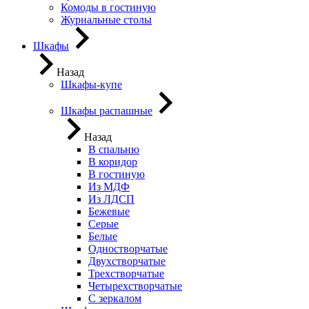
Комоды в гостиную
Журнальные столы
Шкафы
Назад
Шкафы-купе
Шкафы распашные
Назад
В спальню
В коридор
В гостиную
Из МДФ
Из ЛДСП
Бежевые
Серые
Белые
Одностворчатые
Двухстворчатые
Трехстворчатые
Четырехстворчатые
С зеркалом