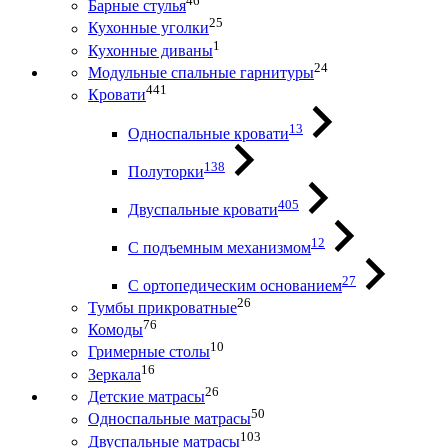
46
Барные стулья
25
Кухонные уголки
1
Кухонные диваны
24
Модульные спальные гарнитуры
441
Кровати
13
Односпальные кровати
138
Полуторки
405
Двуспальные кровати
12
С подъемным механизмом
27
С ортопедическим основанием
26
Тумбы прикроватные
76
Комоды
10
Гримерные столы
16
Зеркала
26
Детские матрасы
50
Односпальные матрасы
103
Двуспальные матрасы