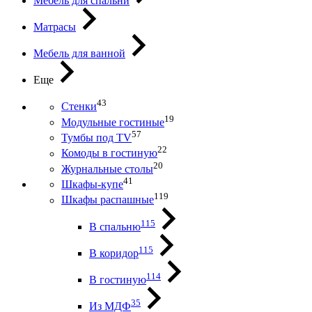
Мебель для спальни
Матрасы
Мебель для ванной
Еще
43
Стенки
19
Модульные гостиные
57
Тумбы под ТV
22
Комоды в гостиную
20
Журнальные столы
41
Шкафы-купе
119
Шкафы распашные
115
В спальню
115
В коридор
114
В гостиную
35
Из МДФ