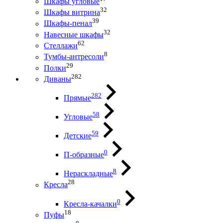
Шкафы угловые
32
Шкафы витрина
39
Шкафы-пенал
32
Навесные шкафы
62
Стеллажи
8
Тумбы-антресоли
29
Полки
282
Диваны
282
Прямые
58
Угловые
59
Детские
0
П-образные
8
Нераскладные
28
Кресла
0
Кресла-качалки
18
Пуфы