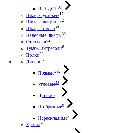
81
Из ЛДСП
17
Шкафы угловые
32
Шкафы витрина
39
Шкафы-пенал
32
Навесные шкафы
62
Стеллажи
8
Тумбы-антресоли
29
Полки
282
Диваны
282
Прямые
58
Угловые
59
Детские
0
П-образные
8
Нераскладные
28
Кресла