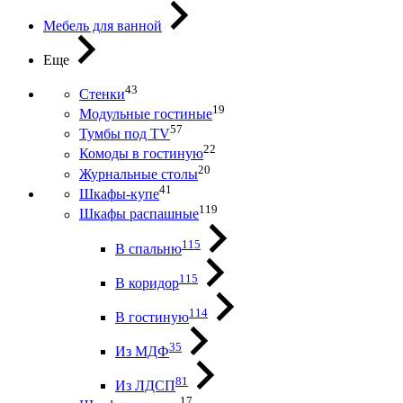
Мебель для ванной
Еще
43
Стенки
19
Модульные гостиные
57
Тумбы под ТV
22
Комоды в гостиную
20
Журнальные столы
41
Шкафы-купе
119
Шкафы распашные
115
В спальню
115
В коридор
114
В гостиную
35
Из МДФ
81
Из ЛДСП
17