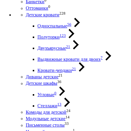
0
Банкетки
0
Оттоманки
228
Детские кровати
56
Односпальные
123
Полуторки
21
Двухъярусные
7
Выдвижные кровати для двоих
21
Кровати-чердаки
21
Диваны детские
36
Детские шкафы
0
Угловые
13
Стеллажи
24
Комоды для детской
14
Модульные детские
33
Письменные столы
1