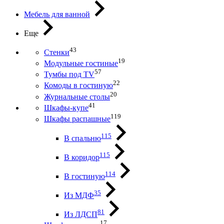
Мебель для ванной
Еще
43
Стенки
19
Модульные гостиные
57
Тумбы под ТV
22
Комоды в гостиную
20
Журнальные столы
41
Шкафы-купе
119
Шкафы распашные
115
В спальню
115
В коридор
114
В гостиную
35
Из МДФ
81
Из ЛДСП
17