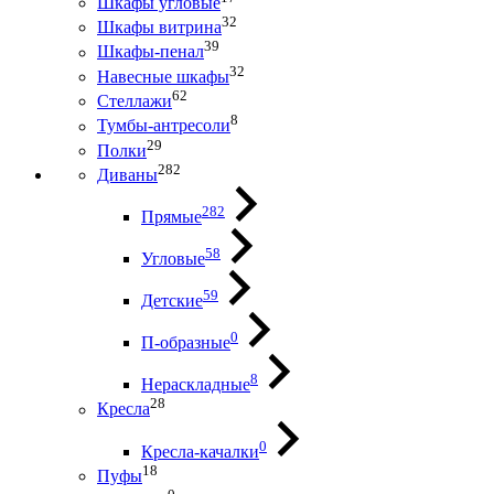
Шкафы угловые
32
Шкафы витрина
39
Шкафы-пенал
32
Навесные шкафы
62
Стеллажи
8
Тумбы-антресоли
29
Полки
282
Диваны
282
Прямые
58
Угловые
59
Детские
0
П-образные
8
Нераскладные
28
Кресла
0
Кресла-качалки
18
Пуфы