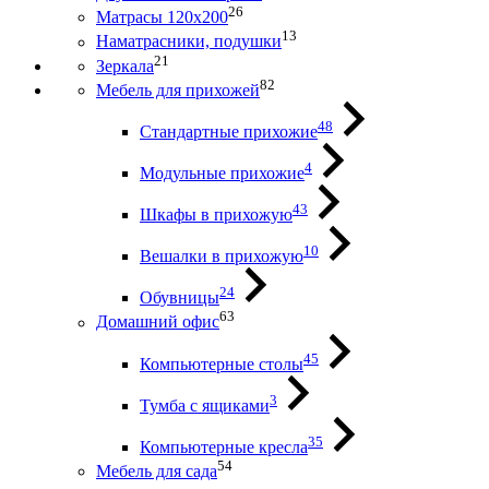
26
Матрасы 120х200
13
Наматрасники, подушки
21
Зеркала
82
Мебель для прихожей
48
Стандартные прихожие
4
Модульные прихожие
43
Шкафы в прихожую
10
Вешалки в прихожую
24
Обувницы
63
Домашний офис
45
Компьютерные столы
3
Тумба с ящиками
35
Компьютерные кресла
54
Мебель для сада