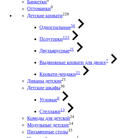
0
Банкетки
0
Оттоманки
228
Детские кровати
56
Односпальные
123
Полуторки
21
Двухъярусные
7
Выдвижные кровати для двоих
21
Кровати-чердаки
21
Диваны детские
36
Детские шкафы
0
Угловые
13
Стеллажи
24
Комоды для детской
14
Модульные детские
33
Письменные столы
1