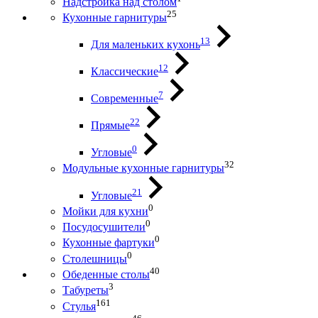
Надстройка над столом
25
Кухонные гарнитуры
13
Для маленьких кухонь
12
Классические
7
Современные
22
Прямые
0
Угловые
32
Модульные кухонные гарнитуры
21
Угловые
0
Мойки для кухни
0
Посудосушители
0
Кухонные фартуки
0
Столешницы
40
Обеденные столы
3
Табуреты
161
Стулья