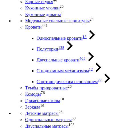
46
Барные стулья
25
Кухонные уголки
1
Кухонные диваны
24
Модульные спальные гарнитуры
441
Кровати
13
Односпальные кровати
138
Полуторки
405
Двуспальные кровати
12
С подъемным механизмом
27
С ортопедическим основанием
26
Тумбы прикроватные
76
Комоды
10
Гримерные столы
16
Зеркала
26
Детские матрасы
50
Односпальные матрасы
103
Двуспальные матрасы