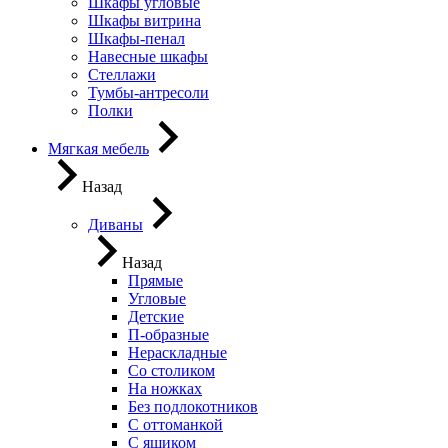
Шкафы угловые
Шкафы витрина
Шкафы-пенал
Навесные шкафы
Стеллажи
Тумбы-антресоли
Полки
Мягкая мебель
Назад
Диваны
Назад
Прямые
Угловые
Детские
П-образные
Нераскладные
Со столиком
На ножках
Без подлокотников
С оттоманкой
С ящиком