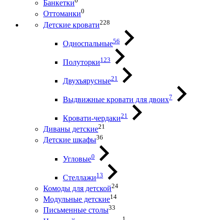
0
Банкетки
0
Оттоманки
228
Детские кровати
56
Односпальные
123
Полуторки
21
Двухъярусные
7
Выдвижные кровати для двоих
21
Кровати-чердаки
21
Диваны детские
36
Детские шкафы
0
Угловые
13
Стеллажи
24
Комоды для детской
14
Модульные детские
33
Письменные столы
1