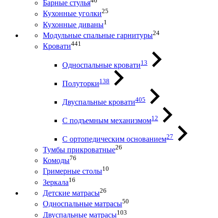
46
Барные стулья
25
Кухонные уголки
1
Кухонные диваны
24
Модульные спальные гарнитуры
441
Кровати
13
Односпальные кровати
138
Полуторки
405
Двуспальные кровати
12
С подъемным механизмом
27
С ортопедическим основанием
26
Тумбы прикроватные
76
Комоды
10
Гримерные столы
16
Зеркала
26
Детские матрасы
50
Односпальные матрасы
103
Двуспальные матрасы