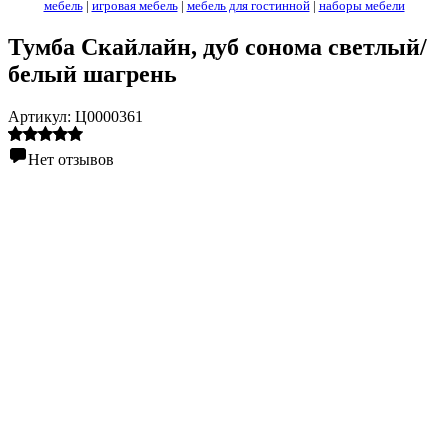
мебель
|
игровая мебель
|
мебель для гостинной
|
наборы мебели
Тумба Скайлайн, дуб сонома светлый/
белый шагрень
Артикул:
Ц0000361
Нет отзывов