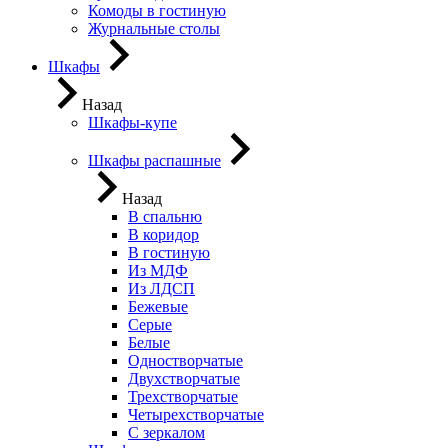
Комоды в гостиную
Журнальные столы
Шкафы
Назад
Шкафы-купе
Шкафы распашные
Назад
В спальню
В коридор
В гостиную
Из МДФ
Из ЛДСП
Бежевые
Серые
Белые
Одностворчатые
Двухстворчатые
Трехстворчатые
Четырехстворчатые
С зеркалом