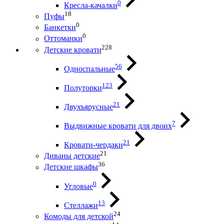
0
Кресла-качалки
18
Пуфы
0
Банкетки
0
Оттоманки
228
Детские кровати
56
Односпальные
123
Полуторки
21
Двухъярусные
7
Выдвижные кровати для двоих
21
Кровати-чердаки
21
Диваны детские
36
Детские шкафы
0
Угловые
13
Стеллажи
24
Комоды для детской