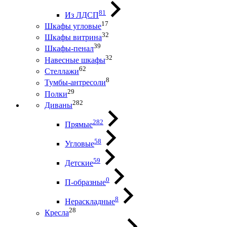
81
Из ЛДСП
17
Шкафы угловые
32
Шкафы витрина
39
Шкафы-пенал
32
Навесные шкафы
62
Стеллажи
8
Тумбы-антресоли
29
Полки
282
Диваны
282
Прямые
58
Угловые
59
Детские
0
П-образные
8
Нераскладные
28
Кресла