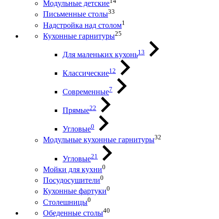
14
Модульные детские
33
Письменные столы
1
Надстройка над столом
25
Кухонные гарнитуры
13
Для маленьких кухонь
12
Классические
7
Современные
22
Прямые
0
Угловые
32
Модульные кухонные гарнитуры
21
Угловые
0
Мойки для кухни
0
Посудосушители
0
Кухонные фартуки
0
Столешницы
40
Обеденные столы