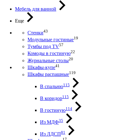
Мебель для ванной
Еще
43
Стенки
19
Модульные гостиные
57
Тумбы под ТV
22
Комоды в гостиную
20
Журнальные столы
41
Шкафы-купе
119
Шкафы распашные
115
В спальню
115
В коридор
114
В гостиную
35
Из МДФ
81
Из ЛДСП
17