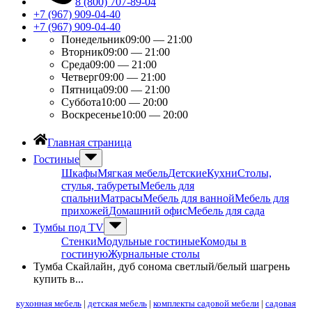
8 (800) 707-89-04
+7 (967) 909-04-40
+7 (967) 909-04-40
Понедельник
09:00 — 21:00
Вторник
09:00 — 21:00
Среда
09:00 — 21:00
Четверг
09:00 — 21:00
Пятница
09:00 — 21:00
Суббота
10:00 — 20:00
Воскресенье
10:00 — 20:00
Главная страница
Гостиные
Шкафы
Мягкая мебель
Детские
Кухни
Столы,
стулья, табуреты
Мебель для
спальни
Матрасы
Мебель для ванной
Мебель для
прихожей
Домашний офис
Мебель для сада
Тумбы под ТV
Стенки
Модульные гостиные
Комоды в
гостиную
Журнальные столы
Тумба Скайлайн, дуб сонома светлый/белый шагрень
купить в...
кухонная мебель
|
детская мебель
|
комплекты садовой мебели
|
садовая