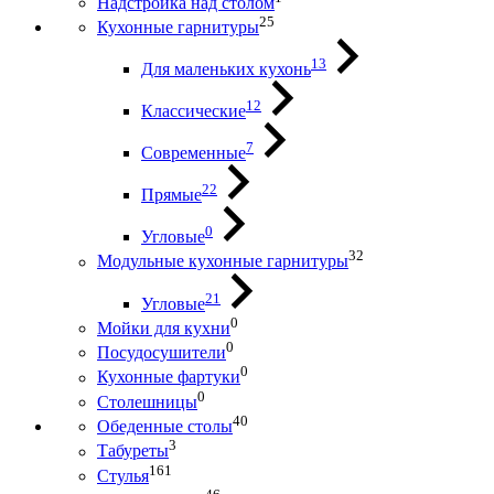
Надстройка над столом
25
Кухонные гарнитуры
13
Для маленьких кухонь
12
Классические
7
Современные
22
Прямые
0
Угловые
32
Модульные кухонные гарнитуры
21
Угловые
0
Мойки для кухни
0
Посудосушители
0
Кухонные фартуки
0
Столешницы
40
Обеденные столы
3
Табуреты
161
Стулья