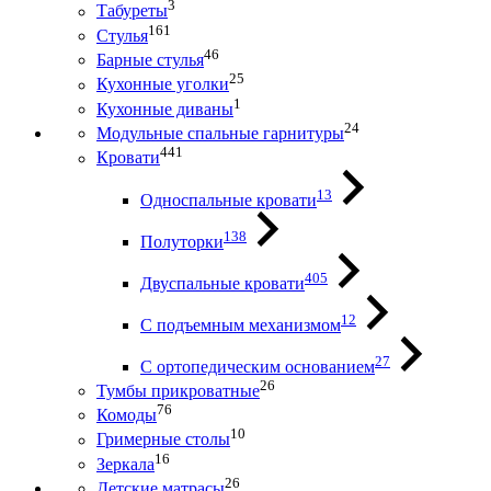
3
Табуреты
161
Стулья
46
Барные стулья
25
Кухонные уголки
1
Кухонные диваны
24
Модульные спальные гарнитуры
441
Кровати
13
Односпальные кровати
138
Полуторки
405
Двуспальные кровати
12
С подъемным механизмом
27
С ортопедическим основанием
26
Тумбы прикроватные
76
Комоды
10
Гримерные столы
16
Зеркала
26
Детские матрасы