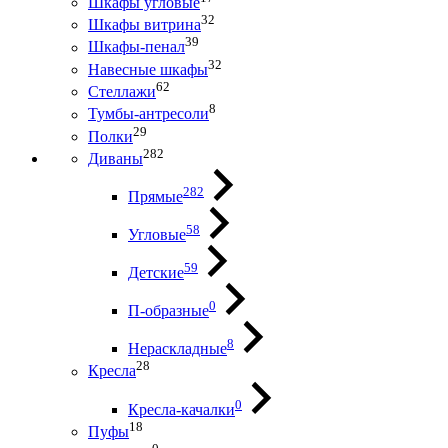
Шкафы угловые
32
Шкафы витрина
39
Шкафы-пенал
32
Навесные шкафы
62
Стеллажи
8
Тумбы-антресоли
29
Полки
282
Диваны
282
Прямые
58
Угловые
59
Детские
0
П-образные
8
Нераскладные
28
Кресла
0
Кресла-качалки
18
Пуфы