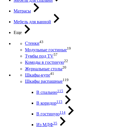
Мебель для спальни
Матрасы
Мебель для ванной
Еще
43
Стенки
19
Модульные гостиные
57
Тумбы под ТV
22
Комоды в гостиную
20
Журнальные столы
41
Шкафы-купе
119
Шкафы распашные
115
В спальню
115
В коридор
114
В гостиную
35
Из МДФ