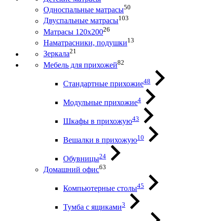
50
Односпальные матрасы
103
Двуспальные матрасы
26
Матрасы 120х200
13
Наматрасники, подушки
21
Зеркала
82
Мебель для прихожей
48
Стандартные прихожие
4
Модульные прихожие
43
Шкафы в прихожую
10
Вешалки в прихожую
24
Обувницы
63
Домашний офис
45
Компьютерные столы
3
Тумба с ящиками