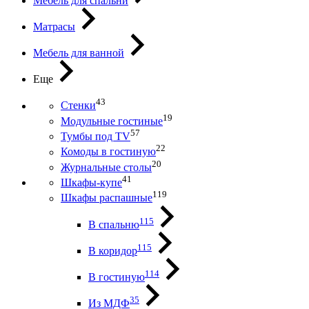
Мебель для спальни
Матрасы
Мебель для ванной
Еще
43
Стенки
19
Модульные гостиные
57
Тумбы под ТV
22
Комоды в гостиную
20
Журнальные столы
41
Шкафы-купе
119
Шкафы распашные
115
В спальню
115
В коридор
114
В гостиную
35
Из МДФ