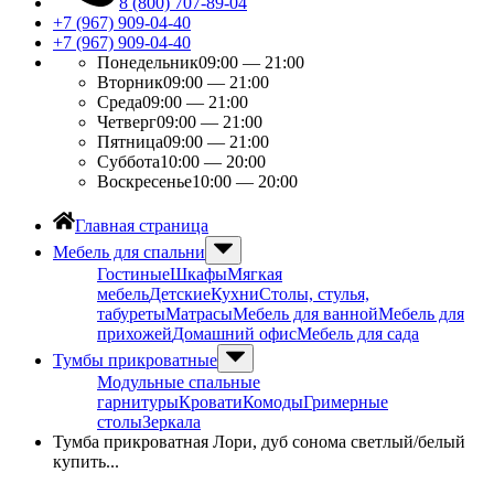
8 (800) 707-89-04
+7 (967) 909-04-40
+7 (967) 909-04-40
Понедельник
09:00 — 21:00
Вторник
09:00 — 21:00
Среда
09:00 — 21:00
Четверг
09:00 — 21:00
Пятница
09:00 — 21:00
Суббота
10:00 — 20:00
Воскресенье
10:00 — 20:00
Главная страница
Мебель для спальни
Гостиные
Шкафы
Мягкая
мебель
Детские
Кухни
Столы, стулья,
табуреты
Матрасы
Мебель для ванной
Мебель для
прихожей
Домашний офис
Мебель для сада
Тумбы прикроватные
Модульные спальные
гарнитуры
Кровати
Комоды
Гримерные
столы
Зеркала
Тумба прикроватная Лори, дуб сонома светлый/белый
купить...