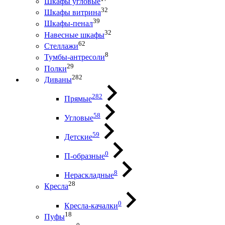
Шкафы угловые
32
Шкафы витрина
39
Шкафы-пенал
32
Навесные шкафы
62
Стеллажи
8
Тумбы-антресоли
29
Полки
282
Диваны
282
Прямые
58
Угловые
59
Детские
0
П-образные
8
Нераскладные
28
Кресла
0
Кресла-качалки
18
Пуфы