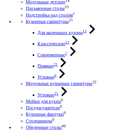
14
Модульные детские
33
Письменные столы
1
Надстройка над столом
25
Кухонные гарнитуры
13
Для маленьких кухонь
12
Классические
7
Современные
22
Прямые
0
Угловые
32
Модульные кухонные гарнитуры
21
Угловые
0
Мойки для кухни
0
Посудосушители
0
Кухонные фартуки
0
Столешницы
40
Обеденные столы