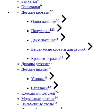
0
Банкетки
0
Оттоманки
228
Детские кровати
56
Односпальные
123
Полуторки
21
Двухъярусные
7
Выдвижные кровати для двоих
21
Кровати-чердаки
21
Диваны детские
36
Детские шкафы
0
Угловые
13
Стеллажи
24
Комоды для детской
14
Модульные детские
33
Письменные столы
1