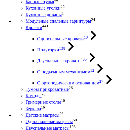
46
Барные стулья
25
Кухонные уголки
1
Кухонные диваны
24
Модульные спальные гарнитуры
441
Кровати
13
Односпальные кровати
138
Полуторки
405
Двуспальные кровати
12
С подъемным механизмом
27
С ортопедическим основанием
26
Тумбы прикроватные
76
Комоды
10
Гримерные столы
16
Зеркала
26
Детские матрасы
50
Односпальные матрасы
103
Двуспальные матрасы