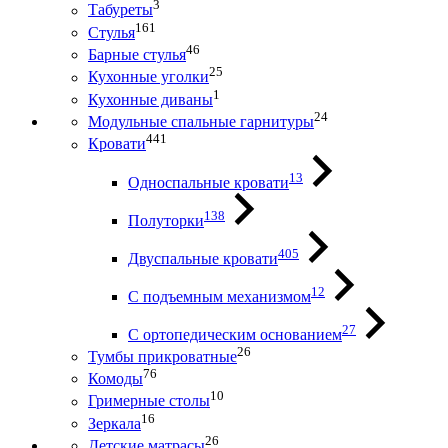
3
Табуреты
161
Стулья
46
Барные стулья
25
Кухонные уголки
1
Кухонные диваны
24
Модульные спальные гарнитуры
441
Кровати
13
Односпальные кровати
138
Полуторки
405
Двуспальные кровати
12
С подъемным механизмом
27
С ортопедическим основанием
26
Тумбы прикроватные
76
Комоды
10
Гримерные столы
16
Зеркала
26
Детские матрасы