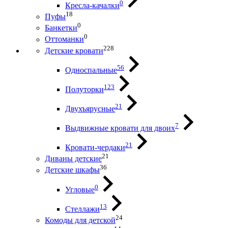
0
Кресла-качалки
18
Пуфы
0
Банкетки
0
Оттоманки
228
Детские кровати
56
Односпальные
123
Полуторки
21
Двухъярусные
7
Выдвижные кровати для двоих
21
Кровати-чердаки
21
Диваны детские
36
Детские шкафы
0
Угловые
13
Стеллажи
24
Комоды для детской