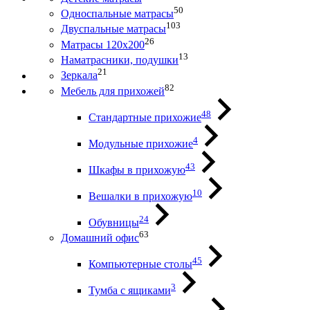
50
Односпальные матрасы
103
Двуспальные матрасы
26
Матрасы 120х200
13
Наматрасники, подушки
21
Зеркала
82
Мебель для прихожей
48
Стандартные прихожие
4
Модульные прихожие
43
Шкафы в прихожую
10
Вешалки в прихожую
24
Обувницы
63
Домашний офис
45
Компьютерные столы
3
Тумба с ящиками