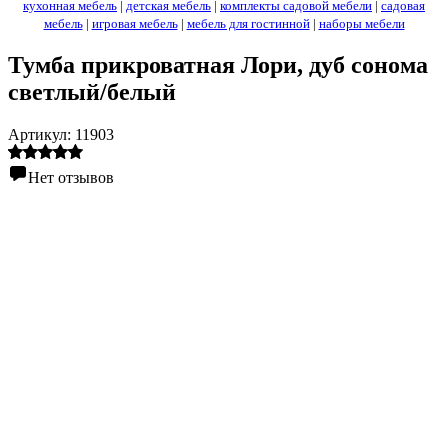
кухонная мебель
|
детская мебель
|
комплекты садовой мебели
|
садовая
мебель
|
игровая мебель
|
мебель для гостинной
|
наборы мебели
Тумба прикроватная Лори, дуб сонома
светлый/белый
Артикул:
11903
Нет отзывов