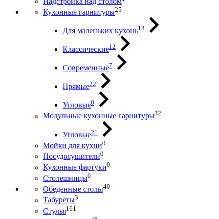
Надстройка над столом
25
Кухонные гарнитуры
13
Для маленьких кухонь
12
Классические
7
Современные
22
Прямые
0
Угловые
32
Модульные кухонные гарнитуры
21
Угловые
0
Мойки для кухни
0
Посудосушители
0
Кухонные фартуки
0
Столешницы
40
Обеденные столы
3
Табуреты
161
Стулья