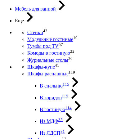
Мебель для ванной
Еще
43
Стенки
19
Модульные гостиные
57
Тумбы под ТV
22
Комоды в гостиную
20
Журнальные столы
41
Шкафы-купе
119
Шкафы распашные
115
В спальню
115
В коридор
114
В гостиную
35
Из МДФ
81
Из ЛДСП
17