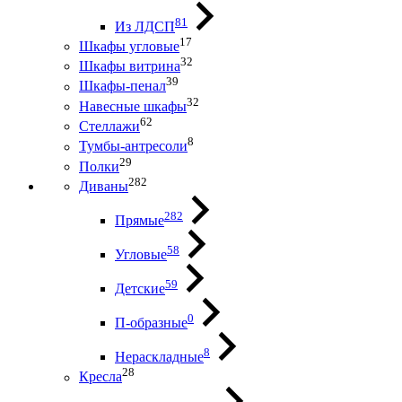
81
Из ЛДСП
17
Шкафы угловые
32
Шкафы витрина
39
Шкафы-пенал
32
Навесные шкафы
62
Стеллажи
8
Тумбы-антресоли
29
Полки
282
Диваны
282
Прямые
58
Угловые
59
Детские
0
П-образные
8
Нераскладные
28
Кресла