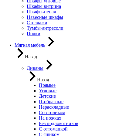
Шкафы угловые
Шкафы витрина
Шкафы-пенал
Навесные шкафы
Стеллажи
Тумбы-антресоли
Полки
Мягкая мебель
Назад
Диваны
Назад
Прямые
Угловые
Детские
П-образные
Нераскладные
Со столиком
На ножках
Без подлокотников
С оттоманкой
С ящиком