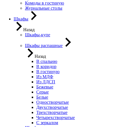
Комоды в гостиную
Журнальные столы
Шкафы
Назад
Шкафы-купе
Шкафы распашные
Назад
В спальню
В коридор
В гостиную
Из МДФ
Из ЛДСП
Бежевые
Серые
Белые
Одностворчатые
Двухстворчатые
Трехстворчатые
Четырехстворчатые
С зеркалом