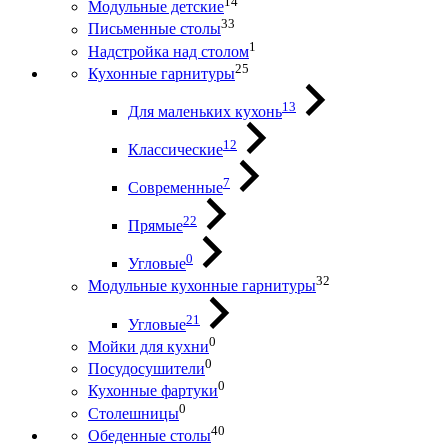
14
Модульные детские
33
Письменные столы
1
Надстройка над столом
25
Кухонные гарнитуры
13
Для маленьких кухонь
12
Классические
7
Современные
22
Прямые
0
Угловые
32
Модульные кухонные гарнитуры
21
Угловые
0
Мойки для кухни
0
Посудосушители
0
Кухонные фартуки
0
Столешницы
40
Обеденные столы