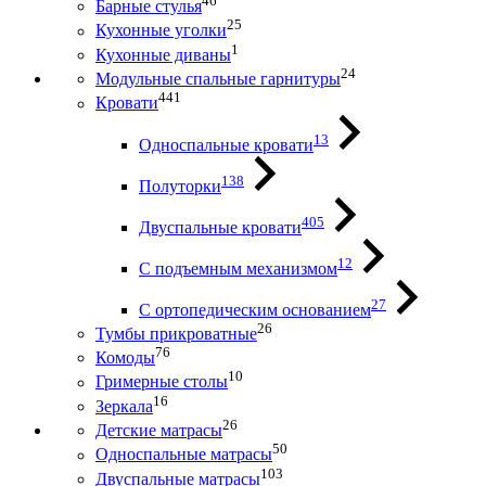
46
Барные стулья
25
Кухонные уголки
1
Кухонные диваны
24
Модульные спальные гарнитуры
441
Кровати
13
Односпальные кровати
138
Полуторки
405
Двуспальные кровати
12
С подъемным механизмом
27
С ортопедическим основанием
26
Тумбы прикроватные
76
Комоды
10
Гримерные столы
16
Зеркала
26
Детские матрасы
50
Односпальные матрасы
103
Двуспальные матрасы