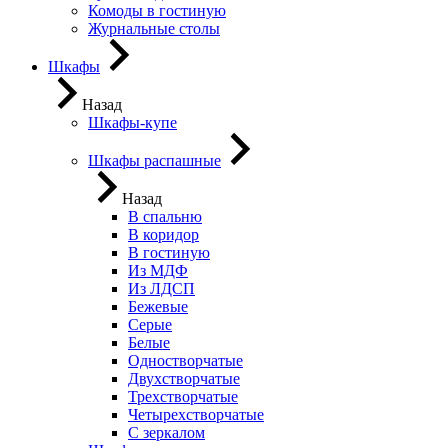
Комоды в гостиную
Журнальные столы
Шкафы
Назад
Шкафы-купе
Шкафы распашные
Назад
В спальню
В коридор
В гостиную
Из МДФ
Из ЛДСП
Бежевые
Серые
Белые
Одностворчатые
Двухстворчатые
Трехстворчатые
Четырехстворчатые
С зеркалом