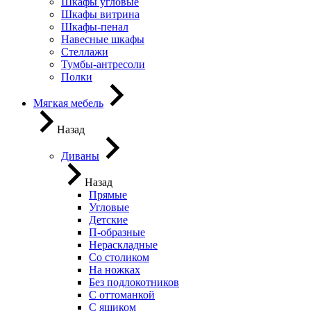
Шкафы угловые
Шкафы витрина
Шкафы-пенал
Навесные шкафы
Стеллажи
Тумбы-антресоли
Полки
Мягкая мебель
Назад
Диваны
Назад
Прямые
Угловые
Детские
П-образные
Нераскладные
Со столиком
На ножках
Без подлокотников
С оттоманкой
С ящиком