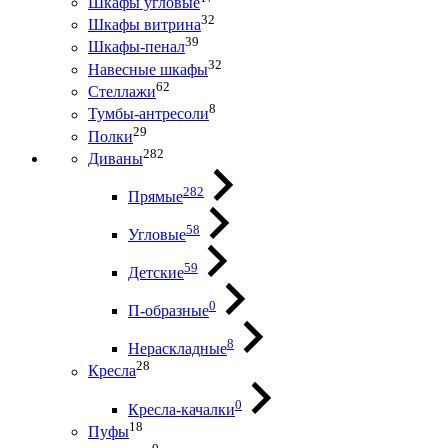
Шкафы угловые
32
Шкафы витрина
39
Шкафы-пенал
32
Навесные шкафы
62
Стеллажи
8
Тумбы-антресоли
29
Полки
282
Диваны
282
Прямые
58
Угловые
59
Детские
0
П-образные
8
Нераскладные
28
Кресла
0
Кресла-качалки
18
Пуфы