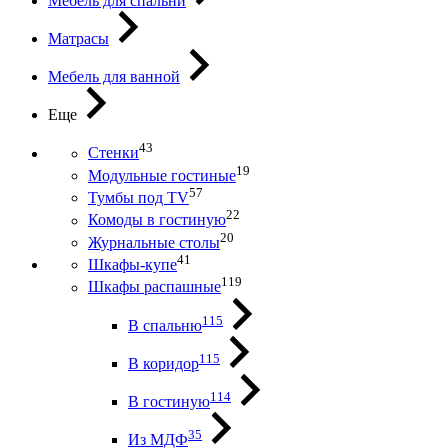
Мебель для спальни
Матрасы
Мебель для ванной
Еще
43
Стенки
19
Модульные гостиные
57
Тумбы под ТV
22
Комоды в гостиную
20
Журнальные столы
41
Шкафы-купе
119
Шкафы распашные
115
В спальню
115
В коридор
114
В гостиную
35
Из МДФ