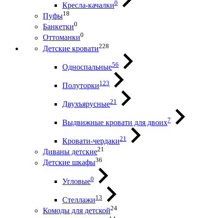
0
Кресла-качалки
18
Пуфы
0
Банкетки
0
Оттоманки
228
Детские кровати
56
Односпальные
123
Полуторки
21
Двухъярусные
7
Выдвижные кровати для двоих
21
Кровати-чердаки
21
Диваны детские
36
Детские шкафы
0
Угловые
13
Стеллажи
24
Комоды для детской