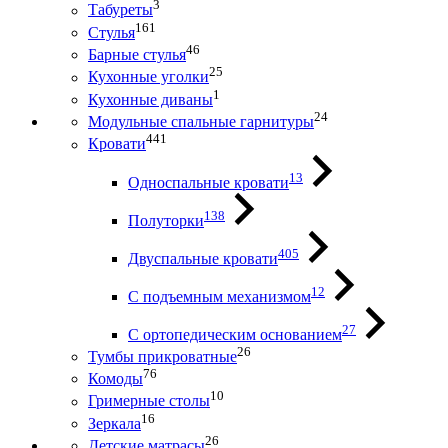
3
Табуреты
161
Стулья
46
Барные стулья
25
Кухонные уголки
1
Кухонные диваны
24
Модульные спальные гарнитуры
441
Кровати
13
Односпальные кровати
138
Полуторки
405
Двуспальные кровати
12
С подъемным механизмом
27
С ортопедическим основанием
26
Тумбы прикроватные
76
Комоды
10
Гримерные столы
16
Зеркала
26
Детские матрасы