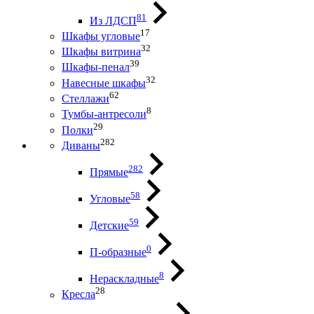
81
Из ЛДСП
17
Шкафы угловые
32
Шкафы витрина
39
Шкафы-пенал
32
Навесные шкафы
62
Стеллажи
8
Тумбы-антресоли
29
Полки
282
Диваны
282
Прямые
58
Угловые
59
Детские
0
П-образные
8
Нераскладные
28
Кресла