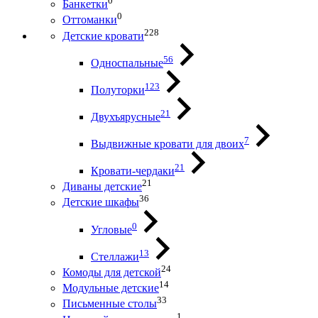
0
Банкетки
0
Оттоманки
228
Детские кровати
56
Односпальные
123
Полуторки
21
Двухъярусные
7
Выдвижные кровати для двоих
21
Кровати-чердаки
21
Диваны детские
36
Детские шкафы
0
Угловые
13
Стеллажи
24
Комоды для детской
14
Модульные детские
33
Письменные столы
1