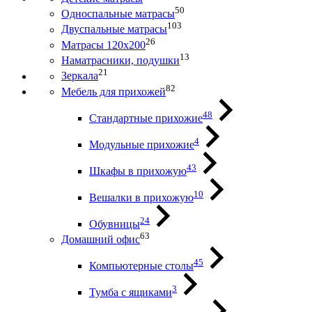
50
Односпальные матрасы
103
Двуспальные матрасы
26
Матрасы 120х200
13
Наматрасники, подушки
21
Зеркала
82
Мебель для прихожей
48
Стандартные прихожие
4
Модульные прихожие
43
Шкафы в прихожую
10
Вешалки в прихожую
24
Обувницы
63
Домашний офис
45
Компьютерные столы
3
Тумба с ящиками