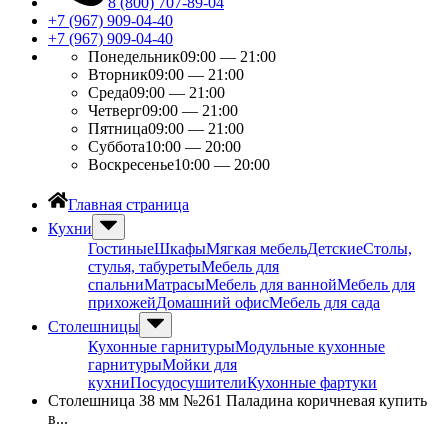
8 (800) 707-89-04
+7 (967) 909-04-40
+7 (967) 909-04-40
Понедельник
09:00 — 21:00
Вторник
09:00 — 21:00
Среда
09:00 — 21:00
Четверг
09:00 — 21:00
Пятница
09:00 — 21:00
Суббота
10:00 — 20:00
Воскресенье
10:00 — 20:00
Главная страница
Кухни
Гостиные
Шкафы
Мягкая мебель
Детские
Столы,
стулья, табуреты
Мебель для
спальни
Матрасы
Мебель для ванной
Мебель для
прихожей
Домашний офис
Мебель для сада
Столешницы
Кухонные гарнитуры
Модульные кухонные
гарнитуры
Мойки для
кухни
Посудосушители
Кухонные фартуки
Столешница 38 мм №261 Паладина коричневая купить
в...