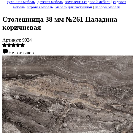
кухонная мебель
|
детская мебель
|
комплекты садовой мебели
|
садовая
мебель
|
игровая мебель
|
мебель для гостинной
|
наборы мебели
Столешница 38 мм №261 Паладина
коричневая
Артикул:
9924
Нет отзывов