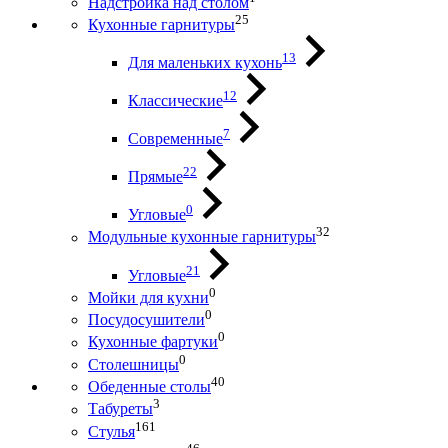
Надстройка над столом
25
Кухонные гарнитуры
13
Для маленьких кухонь
12
Классические
7
Современные
22
Прямые
0
Угловые
32
Модульные кухонные гарнитуры
21
Угловые
0
Мойки для кухни
0
Посудосушители
0
Кухонные фартуки
0
Столешницы
40
Обеденные столы
3
Табуреты
161
Стулья