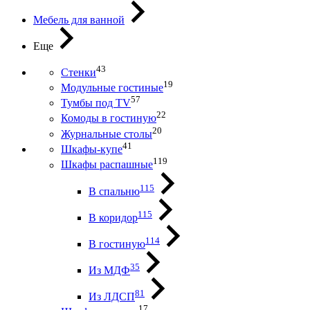
Мебель для ванной
Еще
43
Стенки
19
Модульные гостиные
57
Тумбы под ТV
22
Комоды в гостиную
20
Журнальные столы
41
Шкафы-купе
119
Шкафы распашные
115
В спальню
115
В коридор
114
В гостиную
35
Из МДФ
81
Из ЛДСП
17