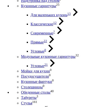
Надстройка над столом
25
Кухонные гарнитуры
13
Для маленьких кухонь
12
Классические
7
Современные
22
Прямые
0
Угловые
32
Модульные кухонные гарнитуры
21
Угловые
0
Мойки для кухни
0
Посудосушители
0
Кухонные фартуки
0
Столешницы
40
Обеденные столы
3
Табуреты
161
Стулья