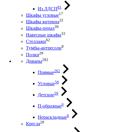
81
Из ЛДСП
17
Шкафы угловые
32
Шкафы витрина
39
Шкафы-пенал
32
Навесные шкафы
62
Стеллажи
8
Тумбы-антресоли
29
Полки
282
Диваны
282
Прямые
58
Угловые
59
Детские
0
П-образные
8
Нераскладные
28
Кресла