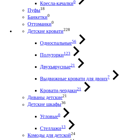
0
Кресла-качалки
18
Пуфы
0
Банкетки
0
Оттоманки
228
Детские кровати
56
Односпальные
123
Полуторки
21
Двухъярусные
7
Выдвижные кровати для двоих
21
Кровати-чердаки
21
Диваны детские
36
Детские шкафы
0
Угловые
13
Стеллажи
24
Комоды для детской