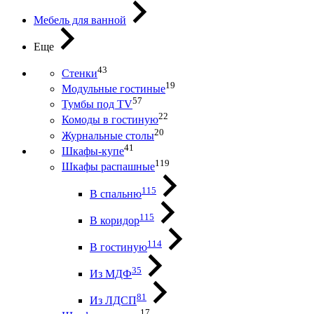
Мебель для ванной
Еще
43
Стенки
19
Модульные гостиные
57
Тумбы под ТV
22
Комоды в гостиную
20
Журнальные столы
41
Шкафы-купе
119
Шкафы распашные
115
В спальню
115
В коридор
114
В гостиную
35
Из МДФ
81
Из ЛДСП
17