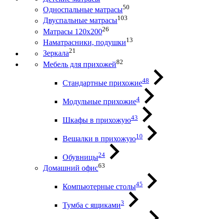
50
Односпальные матрасы
103
Двуспальные матрасы
26
Матрасы 120х200
13
Наматрасники, подушки
21
Зеркала
82
Мебель для прихожей
48
Стандартные прихожие
4
Модульные прихожие
43
Шкафы в прихожую
10
Вешалки в прихожую
24
Обувницы
63
Домашний офис
45
Компьютерные столы
3
Тумба с ящиками