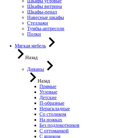
Шкафы угловые
Шкафы витрина
Шкафы-пенал
Навесные шкафы
Стеллажи
Тумбы-антресоли
Полки
Мягкая мебель
Назад
Диваны
Назад
Прямые
Угловые
Детские
П-образные
Нераскладные
Со столиком
На ножках
Без подлокотников
С оттоманкой
С ящиком