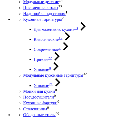
14
Модульные детские
33
Письменные столы
1
Надстройка над столом
25
Кухонные гарнитуры
13
Для маленьких кухонь
12
Классические
7
Современные
22
Прямые
0
Угловые
32
Модульные кухонные гарнитуры
21
Угловые
0
Мойки для кухни
0
Посудосушители
0
Кухонные фартуки
0
Столешницы
40
Обеденные столы