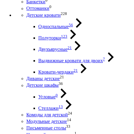
0
Банкетки
0
Оттоманки
228
Детские кровати
56
Односпальные
123
Полуторки
21
Двухъярусные
7
Выдвижные кровати для двоих
21
Кровати-чердаки
21
Диваны детские
36
Детские шкафы
0
Угловые
13
Стеллажи
24
Комоды для детской
14
Модульные детские
33
Письменные столы
1