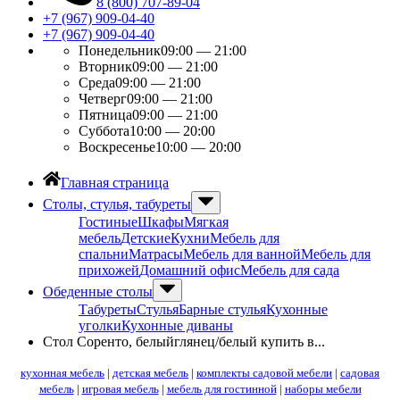
8 (800) 707-89-04
+7 (967) 909-04-40
+7 (967) 909-04-40
Понедельник
09:00 — 21:00
Вторник
09:00 — 21:00
Среда
09:00 — 21:00
Четверг
09:00 — 21:00
Пятница
09:00 — 21:00
Суббота
10:00 — 20:00
Воскресенье
10:00 — 20:00
Главная страница
Столы, стулья, табуреты
Гостиные
Шкафы
Мягкая
мебель
Детские
Кухни
Мебель для
спальни
Матрасы
Мебель для ванной
Мебель для
прихожей
Домашний офис
Мебель для сада
Обеденные столы
Табуреты
Стулья
Барные стулья
Кухонные
уголки
Кухонные диваны
Стол Соренто, белыйглянец/белый купить в...
кухонная мебель
|
детская мебель
|
комплекты садовой мебели
|
садовая
мебель
|
игровая мебель
|
мебель для гостинной
|
наборы мебели