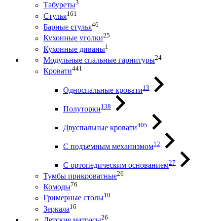
3
Табуреты
161
Стулья
46
Барные стулья
25
Кухонные уголки
1
Кухонные диваны
24
Модульные спальные гарнитуры
441
Кровати
13
Односпальные кровати
138
Полуторки
405
Двуспальные кровати
12
С подъемным механизмом
27
С ортопедическим основанием
26
Тумбы прикроватные
76
Комоды
10
Гримерные столы
16
Зеркала
26
Детские матрасы