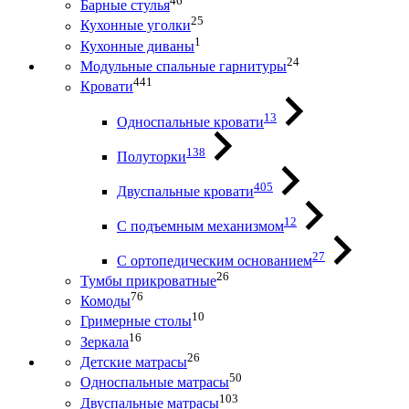
46
Барные стулья
25
Кухонные уголки
1
Кухонные диваны
24
Модульные спальные гарнитуры
441
Кровати
13
Односпальные кровати
138
Полуторки
405
Двуспальные кровати
12
С подъемным механизмом
27
С ортопедическим основанием
26
Тумбы прикроватные
76
Комоды
10
Гримерные столы
16
Зеркала
26
Детские матрасы
50
Односпальные матрасы
103
Двуспальные матрасы