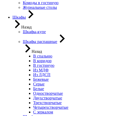
Комоды в гостиную
Журнальные столы
Шкафы
Назад
Шкафы-купе
Шкафы распашные
Назад
В спальню
В коридор
В гостиную
Из МДФ
Из ЛДСП
Бежевые
Серые
Белые
Одностворчатые
Двухстворчатые
Трехстворчатые
Четырехстворчатые
С зеркалом