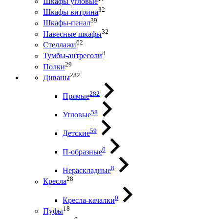
Шкафы угловые
32
Шкафы витрина
39
Шкафы-пенал
32
Навесные шкафы
62
Стеллажи
8
Тумбы-антресоли
29
Полки
282
Диваны
282
Прямые
58
Угловые
59
Детские
0
П-образные
8
Нераскладные
28
Кресла
0
Кресла-качалки
18
Пуфы