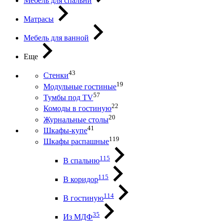
Мебель для спальни
Матрасы
Мебель для ванной
Еще
43
Стенки
19
Модульные гостиные
57
Тумбы под ТV
22
Комоды в гостиную
20
Журнальные столы
41
Шкафы-купе
119
Шкафы распашные
115
В спальню
115
В коридор
114
В гостиную
35
Из МДФ