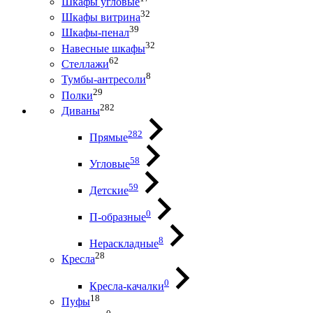
Шкафы угловые
32
Шкафы витрина
39
Шкафы-пенал
32
Навесные шкафы
62
Стеллажи
8
Тумбы-антресоли
29
Полки
282
Диваны
282
Прямые
58
Угловые
59
Детские
0
П-образные
8
Нераскладные
28
Кресла
0
Кресла-качалки
18
Пуфы