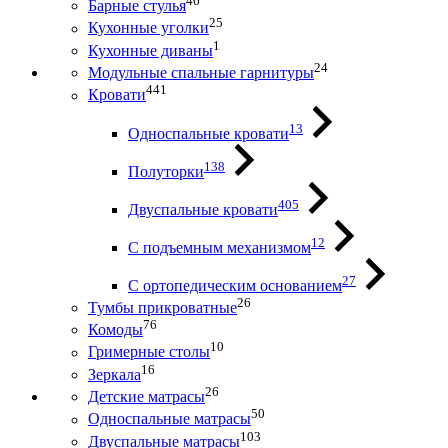
46
Барные стулья
25
Кухонные уголки
1
Кухонные диваны
24
Модульные спальные гарнитуры
441
Кровати
13
Односпальные кровати
138
Полуторки
405
Двуспальные кровати
12
С подъемным механизмом
27
С ортопедическим основанием
26
Тумбы прикроватные
76
Комоды
10
Гримерные столы
16
Зеркала
26
Детские матрасы
50
Односпальные матрасы
103
Двуспальные матрасы