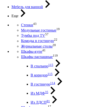
Мебель для ванной
Еще
43
Стенки
19
Модульные гостиные
57
Тумбы под ТV
22
Комоды в гостиную
20
Журнальные столы
41
Шкафы-купе
119
Шкафы распашные
115
В спальню
115
В коридор
114
В гостиную
35
Из МДФ
81
Из ЛДСП
17