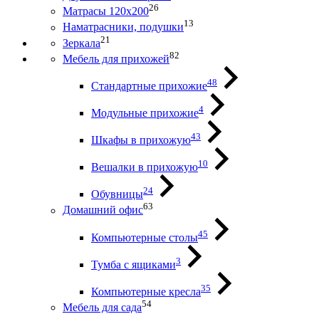
26
Матрасы 120х200
13
Наматрасники, подушки
21
Зеркала
82
Мебель для прихожей
48
Стандартные прихожие
4
Модульные прихожие
43
Шкафы в прихожую
10
Вешалки в прихожую
24
Обувницы
63
Домашний офис
45
Компьютерные столы
3
Тумба с ящиками
35
Компьютерные кресла
54
Мебель для сада