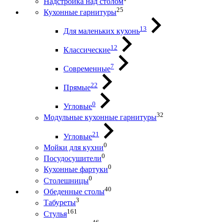
Надстройка над столом
25
Кухонные гарнитуры
13
Для маленьких кухонь
12
Классические
7
Современные
22
Прямые
0
Угловые
32
Модульные кухонные гарнитуры
21
Угловые
0
Мойки для кухни
0
Посудосушители
0
Кухонные фартуки
0
Столешницы
40
Обеденные столы
3
Табуреты
161
Стулья