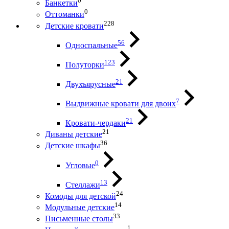
0
Банкетки
0
Оттоманки
228
Детские кровати
56
Односпальные
123
Полуторки
21
Двухъярусные
7
Выдвижные кровати для двоих
21
Кровати-чердаки
21
Диваны детские
36
Детские шкафы
0
Угловые
13
Стеллажи
24
Комоды для детской
14
Модульные детские
33
Письменные столы
1