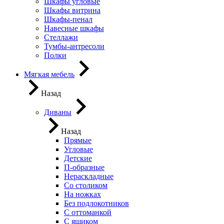
Шкафы угловые
Шкафы витрина
Шкафы-пенал
Навесные шкафы
Стеллажи
Тумбы-антресоли
Полки
Мягкая мебель
Назад
Диваны
Назад
Прямые
Угловые
Детские
П-образные
Нераскладные
Со столиком
На ножках
Без подлокотников
С оттоманкой
С ящиком