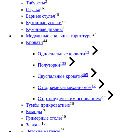
3
Табуреты
161
Стулья
46
Барные стулья
25
Кухонные уголки
1
Кухонные диваны
24
Модульные спальные гарнитуры
441
Кровати
13
Односпальные кровати
138
Полуторки
405
Двуспальные кровати
12
С подъемным механизмом
27
С ортопедическим основанием
26
Тумбы прикроватные
76
Комоды
10
Гримерные столы
16
Зеркала
26
Детские матрасы