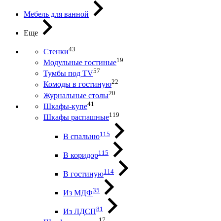
Мебель для ванной
Еще
43
Стенки
19
Модульные гостиные
57
Тумбы под ТV
22
Комоды в гостиную
20
Журнальные столы
41
Шкафы-купе
119
Шкафы распашные
115
В спальню
115
В коридор
114
В гостиную
35
Из МДФ
81
Из ЛДСП
17