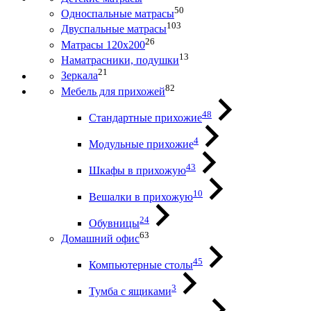
50
Односпальные матрасы
103
Двуспальные матрасы
26
Матрасы 120х200
13
Наматрасники, подушки
21
Зеркала
82
Мебель для прихожей
48
Стандартные прихожие
4
Модульные прихожие
43
Шкафы в прихожую
10
Вешалки в прихожую
24
Обувницы
63
Домашний офис
45
Компьютерные столы
3
Тумба с ящиками