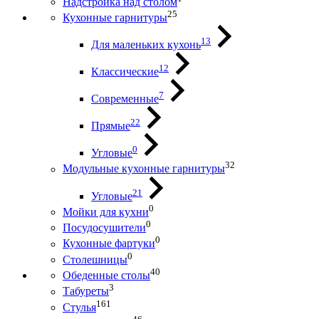
Надстройка над столом
25
Кухонные гарнитуры
13
Для маленьких кухонь
12
Классические
7
Современные
22
Прямые
0
Угловые
32
Модульные кухонные гарнитуры
21
Угловые
0
Мойки для кухни
0
Посудосушители
0
Кухонные фартуки
0
Столешницы
40
Обеденные столы
3
Табуреты
161
Стулья