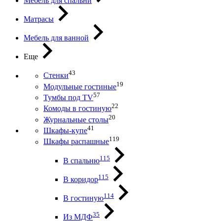
Мебель для спальни
Матрасы
Мебель для ванной
Еще
43
Стенки
19
Модульные гостиные
57
Тумбы под ТV
22
Комоды в гостиную
20
Журнальные столы
41
Шкафы-купе
119
Шкафы распашные
115
В спальню
115
В коридор
114
В гостиную
35
Из МДФ