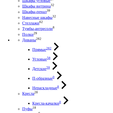
Шкафы угловые
32
Шкафы витрина
39
Шкафы-пенал
32
Навесные шкафы
62
Стеллажи
8
Тумбы-антресоли
29
Полки
282
Диваны
282
Прямые
58
Угловые
59
Детские
0
П-образные
8
Нераскладные
28
Кресла
0
Кресла-качалки
18
Пуфы