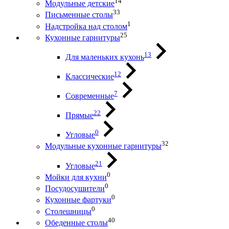
14
Модульные детские
33
Письменные столы
1
Надстройка над столом
25
Кухонные гарнитуры
13
Для маленьких кухонь
12
Классические
7
Современные
22
Прямые
0
Угловые
32
Модульные кухонные гарнитуры
21
Угловые
0
Мойки для кухни
0
Посудосушители
0
Кухонные фартуки
0
Столешницы
40
Обеденные столы