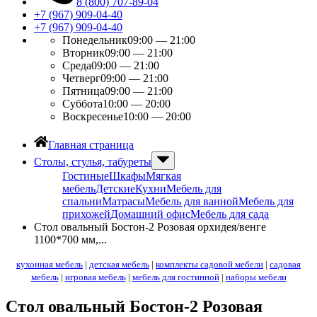
8 (800) 707-89-04
+7 (967) 909-04-40
+7 (967) 909-04-40
Понедельник
09:00 — 21:00
Вторник
09:00 — 21:00
Среда
09:00 — 21:00
Четверг
09:00 — 21:00
Пятница
09:00 — 21:00
Суббота
10:00 — 20:00
Воскресенье
10:00 — 20:00
Главная страница
Столы, стулья, табуреты
Гостиные
Шкафы
Мягкая
мебель
Детские
Кухни
Мебель для
спальни
Матрасы
Мебель для ванной
Мебель для
прихожей
Домашний офис
Мебель для сада
Стол овальный Бостон-2 Розовая орхидея/венге
1100*700 мм,...
кухонная мебель
|
детская мебель
|
комплекты садовой мебели
|
садовая
мебель
|
игровая мебель
|
мебель для гостинной
|
наборы мебели
Стол овальный Бостон-2 Розовая