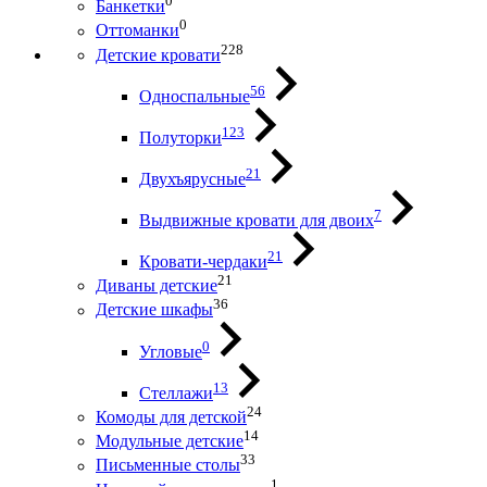
0
Банкетки
0
Оттоманки
228
Детские кровати
56
Односпальные
123
Полуторки
21
Двухъярусные
7
Выдвижные кровати для двоих
21
Кровати-чердаки
21
Диваны детские
36
Детские шкафы
0
Угловые
13
Стеллажи
24
Комоды для детской
14
Модульные детские
33
Письменные столы
1