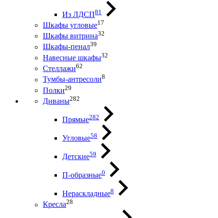
81
Из ЛДСП
17
Шкафы угловые
32
Шкафы витрина
39
Шкафы-пенал
32
Навесные шкафы
62
Стеллажи
8
Тумбы-антресоли
29
Полки
282
Диваны
282
Прямые
58
Угловые
59
Детские
0
П-образные
8
Нераскладные
28
Кресла