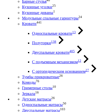
46
Барные стулья
25
Кухонные уголки
1
Кухонные диваны
24
Модульные спальные гарнитуры
441
Кровати
13
Односпальные кровати
138
Полуторки
405
Двуспальные кровати
12
С подъемным механизмом
27
С ортопедическим основанием
26
Тумбы прикроватные
76
Комоды
10
Гримерные столы
16
Зеркала
26
Детские матрасы
50
Односпальные матрасы
103
Двуспальные матрасы