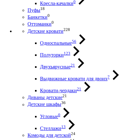
0
Кресла-качалки
18
Пуфы
0
Банкетки
0
Оттоманки
228
Детские кровати
56
Односпальные
123
Полуторки
21
Двухъярусные
7
Выдвижные кровати для двоих
21
Кровати-чердаки
21
Диваны детские
36
Детские шкафы
0
Угловые
13
Стеллажи
24
Комоды для детской