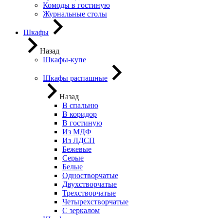
Комоды в гостиную
Журнальные столы
Шкафы
Назад
Шкафы-купе
Шкафы распашные
Назад
В спальню
В коридор
В гостиную
Из МДФ
Из ЛДСП
Бежевые
Серые
Белые
Одностворчатые
Двухстворчатые
Трехстворчатые
Четырехстворчатые
С зеркалом