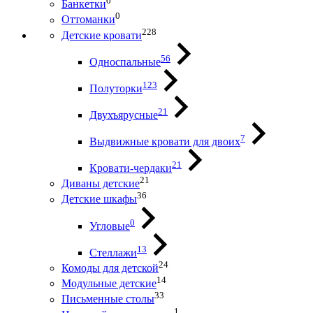
0
Банкетки
0
Оттоманки
228
Детские кровати
56
Односпальные
123
Полуторки
21
Двухъярусные
7
Выдвижные кровати для двоих
21
Кровати-чердаки
21
Диваны детские
36
Детские шкафы
0
Угловые
13
Стеллажи
24
Комоды для детской
14
Модульные детские
33
Письменные столы
1