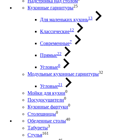
Надстройка над столом
25
Кухонные гарнитуры
13
Для маленьких кухонь
12
Классические
7
Современные
22
Прямые
0
Угловые
32
Модульные кухонные гарнитуры
21
Угловые
0
Мойки для кухни
0
Посудосушители
0
Кухонные фартуки
0
Столешницы
40
Обеденные столы
3
Табуреты
161
Стулья