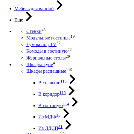
Мебель для ванной
Еще
43
Стенки
19
Модульные гостиные
57
Тумбы под ТV
22
Комоды в гостиную
20
Журнальные столы
41
Шкафы-купе
119
Шкафы распашные
115
В спальню
115
В коридор
114
В гостиную
35
Из МДФ
81
Из ЛДСП
17