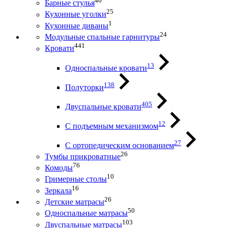
46
Барные стулья
25
Кухонные уголки
1
Кухонные диваны
24
Модульные спальные гарнитуры
441
Кровати
13
Односпальные кровати
138
Полуторки
405
Двуспальные кровати
12
С подъемным механизмом
27
С ортопедическим основанием
26
Тумбы прикроватные
76
Комоды
10
Гримерные столы
16
Зеркала
26
Детские матрасы
50
Односпальные матрасы
103
Двуспальные матрасы