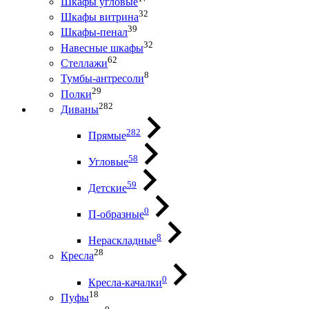
Шкафы угловые
32
Шкафы витрина
39
Шкафы-пенал
32
Навесные шкафы
62
Стеллажи
8
Тумбы-антресоли
29
Полки
282
Диваны
282
Прямые
58
Угловые
59
Детские
0
П-образные
8
Нераскладные
28
Кресла
0
Кресла-качалки
18
Пуфы