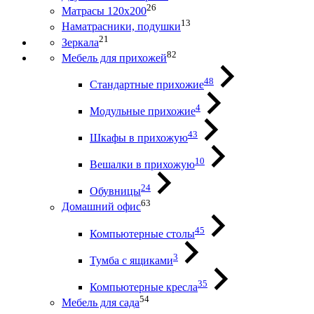
26
Матрасы 120х200
13
Наматрасники, подушки
21
Зеркала
82
Мебель для прихожей
48
Стандартные прихожие
4
Модульные прихожие
43
Шкафы в прихожую
10
Вешалки в прихожую
24
Обувницы
63
Домашний офис
45
Компьютерные столы
3
Тумба с ящиками
35
Компьютерные кресла
54
Мебель для сада