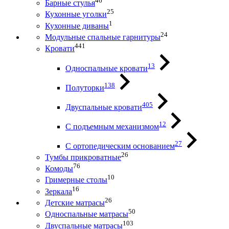
46
Барные стулья
25
Кухонные уголки
1
Кухонные диваны
24
Модульные спальные гарнитуры
441
Кровати
13
Односпальные кровати
138
Полуторки
405
Двуспальные кровати
12
С подъемным механизмом
27
С ортопедическим основанием
26
Тумбы прикроватные
76
Комоды
10
Гримерные столы
16
Зеркала
26
Детские матрасы
50
Односпальные матрасы
103
Двуспальные матрасы