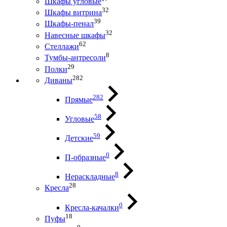
Шкафы угловые
32
Шкафы витрина
39
Шкафы-пенал
32
Навесные шкафы
62
Стеллажи
8
Тумбы-антресоли
29
Полки
282
Диваны
282
Прямые
58
Угловые
59
Детские
0
П-образные
8
Нераскладные
28
Кресла
0
Кресла-качалки
18
Пуфы