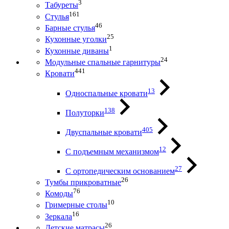
3
Табуреты
161
Стулья
46
Барные стулья
25
Кухонные уголки
1
Кухонные диваны
24
Модульные спальные гарнитуры
441
Кровати
13
Односпальные кровати
138
Полуторки
405
Двуспальные кровати
12
С подъемным механизмом
27
С ортопедическим основанием
26
Тумбы прикроватные
76
Комоды
10
Гримерные столы
16
Зеркала
26
Детские матрасы