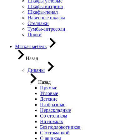
Шкафы угловые
Шкафы витрина
Шкафы-пенал
Навесные шкафы
Стеллажи
Тумбы-антресоли
Полки
Мягкая мебель
Назад
Диваны
Назад
Прямые
Угловые
Детские
П-образные
Нераскладные
Со столиком
На ножках
Без подлокотников
С оттоманкой
С ящиком