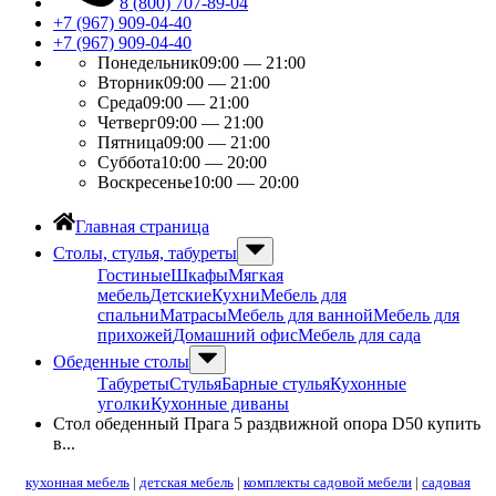
8 (800) 707-89-04
+7 (967) 909-04-40
+7 (967) 909-04-40
Понедельник
09:00 — 21:00
Вторник
09:00 — 21:00
Среда
09:00 — 21:00
Четверг
09:00 — 21:00
Пятница
09:00 — 21:00
Суббота
10:00 — 20:00
Воскресенье
10:00 — 20:00
Главная страница
Столы, стулья, табуреты
Гостиные
Шкафы
Мягкая
мебель
Детские
Кухни
Мебель для
спальни
Матрасы
Мебель для ванной
Мебель для
прихожей
Домашний офис
Мебель для сада
Обеденные столы
Табуреты
Стулья
Барные стулья
Кухонные
уголки
Кухонные диваны
Стол обеденный Прага 5 раздвижной опора D50 купить
в...
кухонная мебель
|
детская мебель
|
комплекты садовой мебели
|
садовая