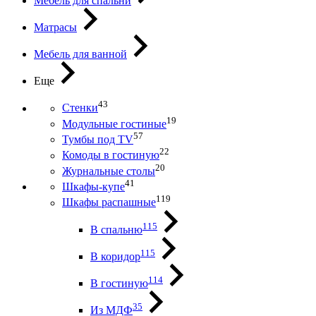
Мебель для спальни
Матрасы
Мебель для ванной
Еще
43
Стенки
19
Модульные гостиные
57
Тумбы под ТV
22
Комоды в гостиную
20
Журнальные столы
41
Шкафы-купе
119
Шкафы распашные
115
В спальню
115
В коридор
114
В гостиную
35
Из МДФ