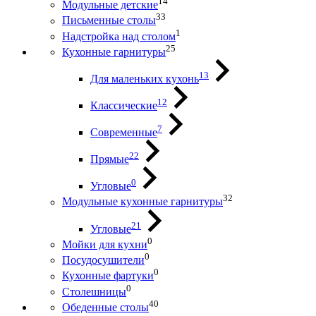
14
Модульные детские
33
Письменные столы
1
Надстройка над столом
25
Кухонные гарнитуры
13
Для маленьких кухонь
12
Классические
7
Современные
22
Прямые
0
Угловые
32
Модульные кухонные гарнитуры
21
Угловые
0
Мойки для кухни
0
Посудосушители
0
Кухонные фартуки
0
Столешницы
40
Обеденные столы