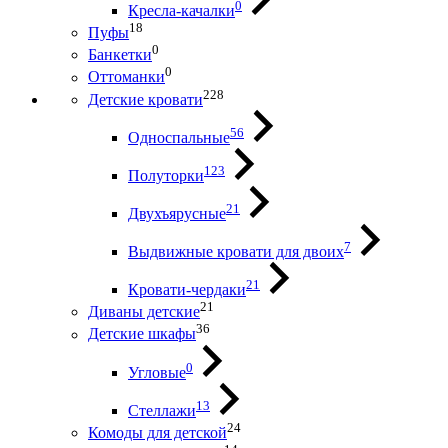
0
Кресла-качалки
18
Пуфы
0
Банкетки
0
Оттоманки
228
Детские кровати
56
Односпальные
123
Полуторки
21
Двухъярусные
7
Выдвижные кровати для двоих
21
Кровати-чердаки
21
Диваны детские
36
Детские шкафы
0
Угловые
13
Стеллажи
24
Комоды для детской