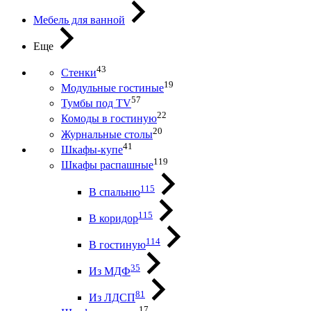
Мебель для ванной
Еще
43
Стенки
19
Модульные гостиные
57
Тумбы под ТV
22
Комоды в гостиную
20
Журнальные столы
41
Шкафы-купе
119
Шкафы распашные
115
В спальню
115
В коридор
114
В гостиную
35
Из МДФ
81
Из ЛДСП
17