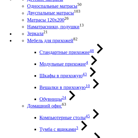
50
Односпальные матрасы
103
Двуспальные матрасы
26
Матрасы 120х200
13
Наматрасники, подушки
21
Зеркала
82
Мебель для прихожей
48
Стандартные прихожие
4
Модульные прихожие
43
Шкафы в прихожую
10
Вешалки в прихожую
24
Обувницы
63
Домашний офис
45
Компьютерные столы
3
Тумба с ящиками