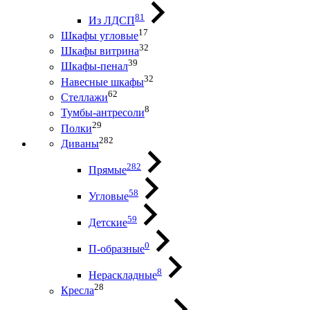
81
Из ЛДСП
17
Шкафы угловые
32
Шкафы витрина
39
Шкафы-пенал
32
Навесные шкафы
62
Стеллажи
8
Тумбы-антресоли
29
Полки
282
Диваны
282
Прямые
58
Угловые
59
Детские
0
П-образные
8
Нераскладные
28
Кресла