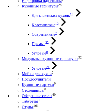
Надстройка над столом
25
Кухонные гарнитуры
13
Для маленьких кухонь
12
Классические
7
Современные
22
Прямые
0
Угловые
32
Модульные кухонные гарнитуры
21
Угловые
0
Мойки для кухни
0
Посудосушители
0
Кухонные фартуки
0
Столешницы
40
Обеденные столы
3
Табуреты
161
Стулья