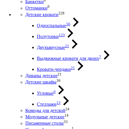
0
Банкетки
0
Оттоманки
228
Детские кровати
56
Односпальные
123
Полуторки
21
Двухъярусные
7
Выдвижные кровати для двоих
21
Кровати-чердаки
21
Диваны детские
36
Детские шкафы
0
Угловые
13
Стеллажи
24
Комоды для детской
14
Модульные детские
33
Письменные столы
1