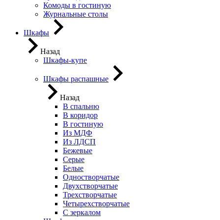
Комоды в гостиную
Журнальные столы
Шкафы
Назад
Шкафы-купе
Шкафы распашные
Назад
В спальню
В коридор
В гостиную
Из МДФ
Из ЛДСП
Бежевые
Серые
Белые
Одностворчатые
Двухстворчатые
Трехстворчатые
Четырехстворчатые
С зеркалом