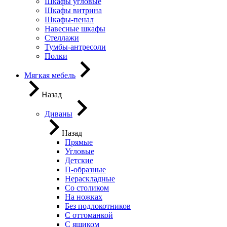
Шкафы угловые
Шкафы витрина
Шкафы-пенал
Навесные шкафы
Стеллажи
Тумбы-антресоли
Полки
Мягкая мебель
Назад
Диваны
Назад
Прямые
Угловые
Детские
П-образные
Нераскладные
Со столиком
На ножках
Без подлокотников
С оттоманкой
С ящиком