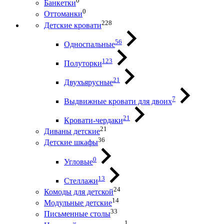
0
Банкетки
0
Оттоманки
228
Детские кровати
56
Односпальные
123
Полуторки
21
Двухъярусные
7
Выдвижные кровати для двоих
21
Кровати-чердаки
21
Диваны детские
36
Детские шкафы
0
Угловые
13
Стеллажи
24
Комоды для детской
14
Модульные детские
33
Письменные столы
1