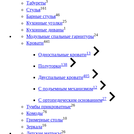
3
Табуреты
161
Стулья
46
Барные стулья
25
Кухонные уголки
1
Кухонные диваны
24
Модульные спальные гарнитуры
441
Кровати
13
Односпальные кровати
138
Полуторки
405
Двуспальные кровати
12
С подъемным механизмом
27
С ортопедическим основанием
26
Тумбы прикроватные
76
Комоды
10
Гримерные столы
16
Зеркала
26
Детские матрасы