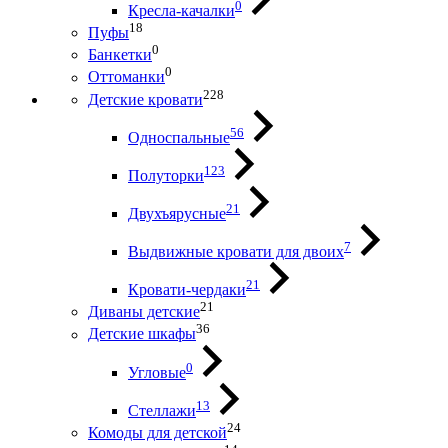
0
Кресла-качалки
18
Пуфы
0
Банкетки
0
Оттоманки
228
Детские кровати
56
Односпальные
123
Полуторки
21
Двухъярусные
7
Выдвижные кровати для двоих
21
Кровати-чердаки
21
Диваны детские
36
Детские шкафы
0
Угловые
13
Стеллажи
24
Комоды для детской