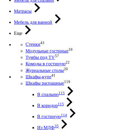
Мебель для спальни
Матрасы
Мебель для ванной
Еще
43
Стенки
19
Модульные гостиные
57
Тумбы под ТV
22
Комоды в гостиную
20
Журнальные столы
41
Шкафы-купе
119
Шкафы распашные
115
В спальню
115
В коридор
114
В гостиную
35
Из МДФ