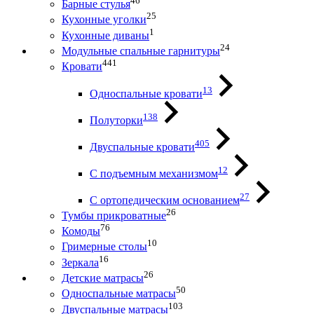
46
Барные стулья
25
Кухонные уголки
1
Кухонные диваны
24
Модульные спальные гарнитуры
441
Кровати
13
Односпальные кровати
138
Полуторки
405
Двуспальные кровати
12
С подъемным механизмом
27
С ортопедическим основанием
26
Тумбы прикроватные
76
Комоды
10
Гримерные столы
16
Зеркала
26
Детские матрасы
50
Односпальные матрасы
103
Двуспальные матрасы