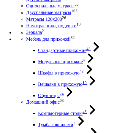
50
Односпальные матрасы
103
Двуспальные матрасы
26
Матрасы 120х200
13
Наматрасники, подушки
21
Зеркала
82
Мебель для прихожей
48
Стандартные прихожие
4
Модульные прихожие
43
Шкафы в прихожую
10
Вешалки в прихожую
24
Обувницы
63
Домашний офис
45
Компьютерные столы
3
Тумба с ящиками