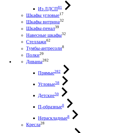
81
Из ЛДСП
17
Шкафы угловые
32
Шкафы витрина
39
Шкафы-пенал
32
Навесные шкафы
62
Стеллажи
8
Тумбы-антресоли
29
Полки
282
Диваны
282
Прямые
58
Угловые
59
Детские
0
П-образные
8
Нераскладные
28
Кресла