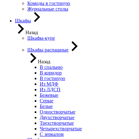
Комоды в гостиную
Журнальные столы
Шкафы
Назад
Шкафы-купе
Шкафы распашные
Назад
В спальню
В коридор
В гостиную
Из МДФ
Из ЛДСП
Бежевые
Серые
Белые
Одностворчатые
Двухстворчатые
Трехстворчатые
Четырехстворчатые
С зеркалом