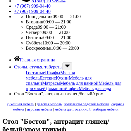
8 (800) 707-89-04
+7 (967) 909-04-40
+7 (967) 909-04-40
Понедельник
09:00 — 21:00
Вторник
09:00 — 21:00
Среда
09:00 — 21:00
Четверг
09:00 — 21:00
Пятница
09:00 — 21:00
Суббота
10:00 — 20:00
Воскресенье
10:00 — 20:00
Главная страница
Столы, стулья, табуреты
Гостиные
Шкафы
Мягкая
мебель
Детские
Кухни
Мебель для
спальни
Матрасы
Мебель для ванной
Мебель для
прихожей
Домашний офис
Мебель для сада
Стол "Бостон", антрацит глянец/белый/хром...
кухонная мебель
|
детская мебель
|
комплекты садовой мебели
|
садовая
мебель
|
игровая мебель
|
мебель для гостинной
|
наборы мебели
Стол "Бостон", антрацит глянец/
белый/хром триумф