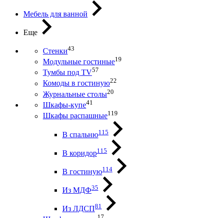
Мебель для ванной
Еще
43
Стенки
19
Модульные гостиные
57
Тумбы под ТV
22
Комоды в гостиную
20
Журнальные столы
41
Шкафы-купе
119
Шкафы распашные
115
В спальню
115
В коридор
114
В гостиную
35
Из МДФ
81
Из ЛДСП
17