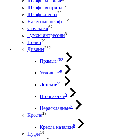
Шкафы угловые
32
Шкафы витрина
39
Шкафы-пенал
32
Навесные шкафы
62
Стеллажи
8
Тумбы-антресоли
29
Полки
282
Диваны
282
Прямые
58
Угловые
59
Детские
0
П-образные
8
Нераскладные
28
Кресла
0
Кресла-качалки
18
Пуфы