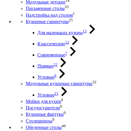
14
Модульные детские
33
Письменные столы
1
Надстройка над столом
25
Кухонные гарнитуры
13
Для маленьких кухонь
12
Классические
7
Современные
22
Прямые
0
Угловые
32
Модульные кухонные гарнитуры
21
Угловые
0
Мойки для кухни
0
Посудосушители
0
Кухонные фартуки
0
Столешницы
40
Обеденные столы