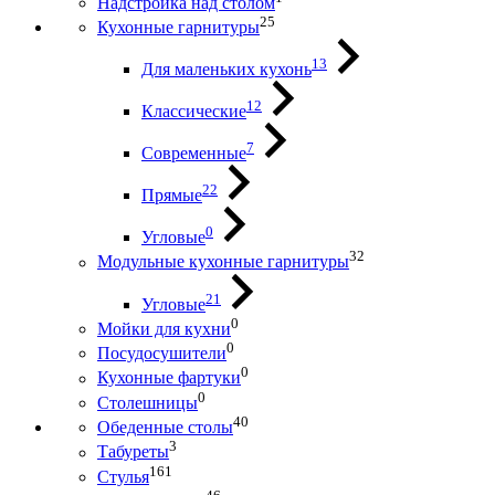
Надстройка над столом
25
Кухонные гарнитуры
13
Для маленьких кухонь
12
Классические
7
Современные
22
Прямые
0
Угловые
32
Модульные кухонные гарнитуры
21
Угловые
0
Мойки для кухни
0
Посудосушители
0
Кухонные фартуки
0
Столешницы
40
Обеденные столы
3
Табуреты
161
Стулья