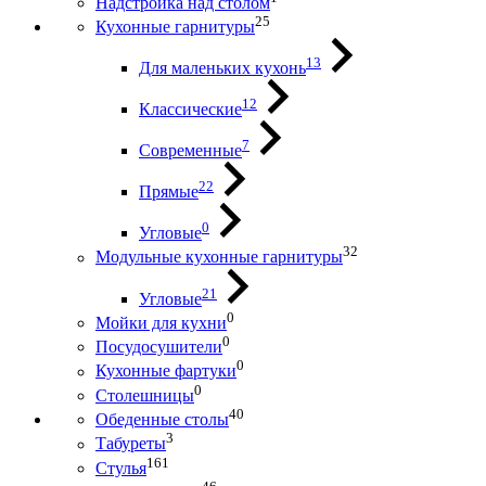
Надстройка над столом
25
Кухонные гарнитуры
13
Для маленьких кухонь
12
Классические
7
Современные
22
Прямые
0
Угловые
32
Модульные кухонные гарнитуры
21
Угловые
0
Мойки для кухни
0
Посудосушители
0
Кухонные фартуки
0
Столешницы
40
Обеденные столы
3
Табуреты
161
Стулья