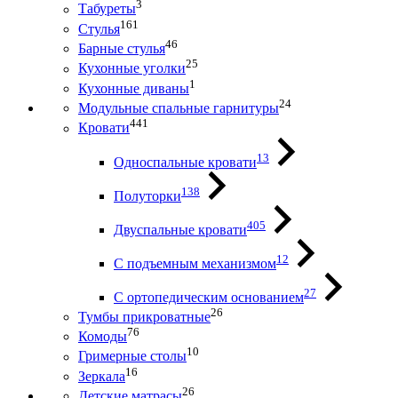
3
Табуреты
161
Стулья
46
Барные стулья
25
Кухонные уголки
1
Кухонные диваны
24
Модульные спальные гарнитуры
441
Кровати
13
Односпальные кровати
138
Полуторки
405
Двуспальные кровати
12
С подъемным механизмом
27
С ортопедическим основанием
26
Тумбы прикроватные
76
Комоды
10
Гримерные столы
16
Зеркала
26
Детские матрасы