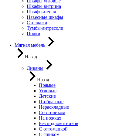
Шкафы угловые
Шкафы витрина
Шкафы-пенал
Навесные шкафы
Стеллажи
Тумбы-антресоли
Полки
Мягкая мебель
Назад
Диваны
Назад
Прямые
Угловые
Детские
П-образные
Нераскладные
Со столиком
На ножках
Без подлокотников
С оттоманкой
С ящиком