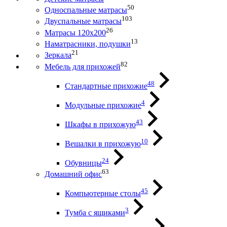
50
Односпальные матрасы
103
Двуспальные матрасы
26
Матрасы 120х200
13
Наматрасники, подушки
21
Зеркала
82
Мебель для прихожей
48
Стандартные прихожие
4
Модульные прихожие
43
Шкафы в прихожую
10
Вешалки в прихожую
24
Обувницы
63
Домашний офис
45
Компьютерные столы
3
Тумба с ящиками