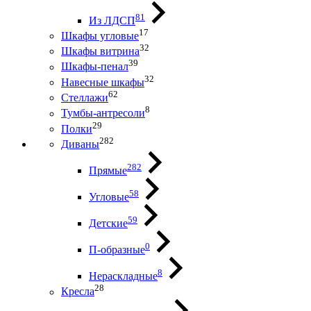
81
Из ЛДСП
17
Шкафы угловые
32
Шкафы витрина
39
Шкафы-пенал
32
Навесные шкафы
62
Стеллажи
8
Тумбы-антресоли
29
Полки
282
Диваны
282
Прямые
58
Угловые
59
Детские
0
П-образные
8
Нераскладные
28
Кресла