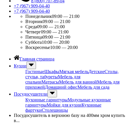
8 (800) 707-89-04
+7 (967) 909-04-40
+7 (967) 909-04-40
Понедельник
09:00 — 21:00
Вторник
09:00 — 21:00
Среда
09:00 — 21:00
Четверг
09:00 — 21:00
Пятница
09:00 — 21:00
Суббота
10:00 — 20:00
Воскресенье
10:00 — 20:00
Главная страница
Кухни
Гостиные
Шкафы
Мягкая мебель
Детские
Столы,
стулья, табуреты
Мебель для
спальни
Матрасы
Мебель для ванной
Мебель для
прихожей
Домашний офис
Мебель для сада
Посудосушители
Кухонные гарнитуры
Модульные кухонные
гарнитуры
Мойки для кухни
Кухонные
фартуки
Столешницы
Посудосушитель в верхнюю базу на 400мм хром купить
в...