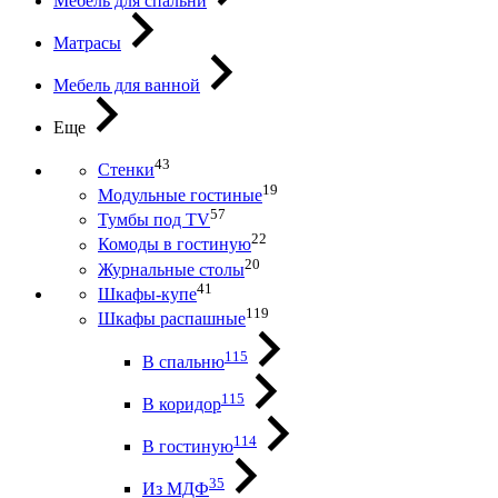
Мебель для спальни
Матрасы
Мебель для ванной
Еще
43
Стенки
19
Модульные гостиные
57
Тумбы под ТV
22
Комоды в гостиную
20
Журнальные столы
41
Шкафы-купе
119
Шкафы распашные
115
В спальню
115
В коридор
114
В гостиную
35
Из МДФ