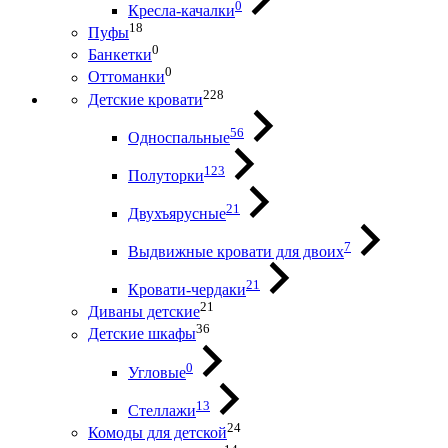
0
Кресла-качалки
18
Пуфы
0
Банкетки
0
Оттоманки
228
Детские кровати
56
Односпальные
123
Полуторки
21
Двухъярусные
7
Выдвижные кровати для двоих
21
Кровати-чердаки
21
Диваны детские
36
Детские шкафы
0
Угловые
13
Стеллажи
24
Комоды для детской