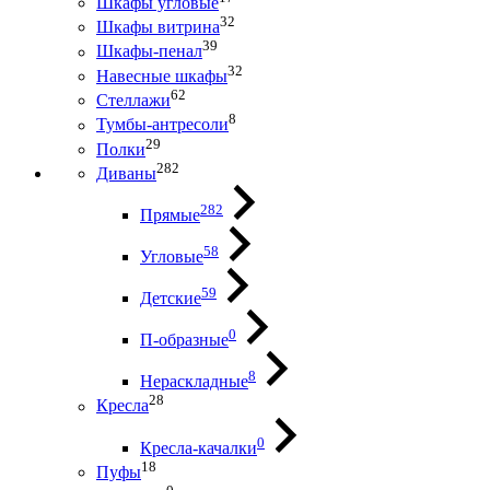
Шкафы угловые
32
Шкафы витрина
39
Шкафы-пенал
32
Навесные шкафы
62
Стеллажи
8
Тумбы-антресоли
29
Полки
282
Диваны
282
Прямые
58
Угловые
59
Детские
0
П-образные
8
Нераскладные
28
Кресла
0
Кресла-качалки
18
Пуфы