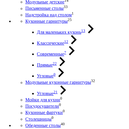
14
Модульные детские
33
Письменные столы
1
Надстройка над столом
25
Кухонные гарнитуры
13
Для маленьких кухонь
12
Классические
7
Современные
22
Прямые
0
Угловые
32
Модульные кухонные гарнитуры
21
Угловые
0
Мойки для кухни
0
Посудосушители
0
Кухонные фартуки
0
Столешницы
40
Обеденные столы