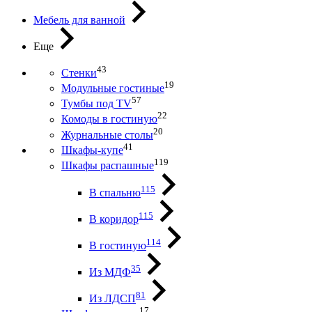
Мебель для ванной
Еще
43
Стенки
19
Модульные гостиные
57
Тумбы под ТV
22
Комоды в гостиную
20
Журнальные столы
41
Шкафы-купе
119
Шкафы распашные
115
В спальню
115
В коридор
114
В гостиную
35
Из МДФ
81
Из ЛДСП
17