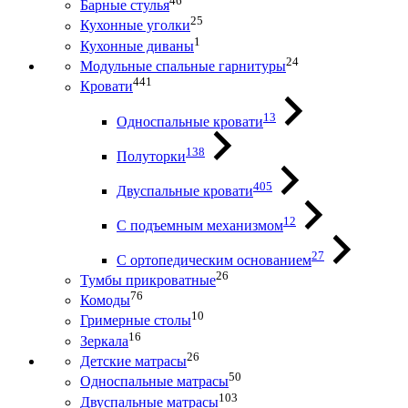
46
Барные стулья
25
Кухонные уголки
1
Кухонные диваны
24
Модульные спальные гарнитуры
441
Кровати
13
Односпальные кровати
138
Полуторки
405
Двуспальные кровати
12
С подъемным механизмом
27
С ортопедическим основанием
26
Тумбы прикроватные
76
Комоды
10
Гримерные столы
16
Зеркала
26
Детские матрасы
50
Односпальные матрасы
103
Двуспальные матрасы