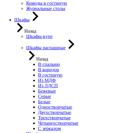
Комоды в гостиную
Журнальные столы
Шкафы
Назад
Шкафы-купе
Шкафы распашные
Назад
В спальню
В коридор
В гостиную
Из МДФ
Из ЛДСП
Бежевые
Серые
Белые
Одностворчатые
Двухстворчатые
Трехстворчатые
Четырехстворчатые
С зеркалом