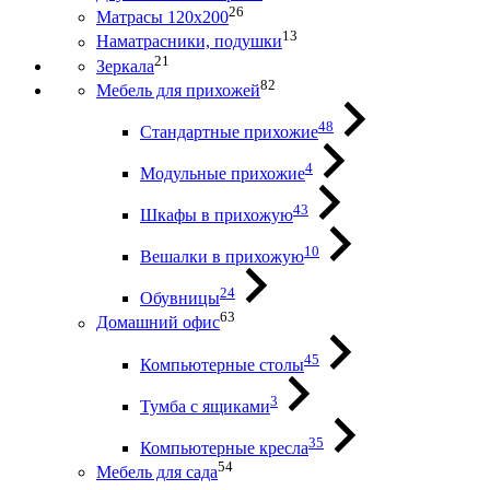
26
Матрасы 120х200
13
Наматрасники, подушки
21
Зеркала
82
Мебель для прихожей
48
Стандартные прихожие
4
Модульные прихожие
43
Шкафы в прихожую
10
Вешалки в прихожую
24
Обувницы
63
Домашний офис
45
Компьютерные столы
3
Тумба с ящиками
35
Компьютерные кресла
54
Мебель для сада