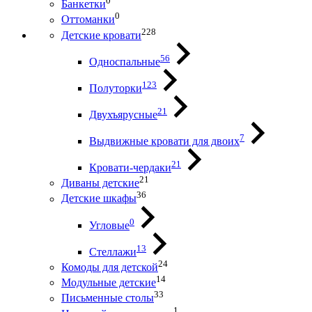
0
Банкетки
0
Оттоманки
228
Детские кровати
56
Односпальные
123
Полуторки
21
Двухъярусные
7
Выдвижные кровати для двоих
21
Кровати-чердаки
21
Диваны детские
36
Детские шкафы
0
Угловые
13
Стеллажи
24
Комоды для детской
14
Модульные детские
33
Письменные столы
1