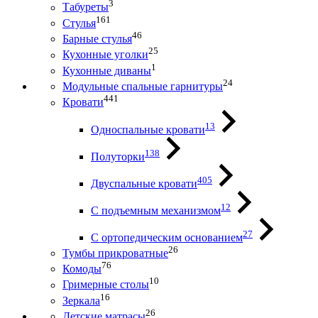
3
Табуреты
161
Стулья
46
Барные стулья
25
Кухонные уголки
1
Кухонные диваны
24
Модульные спальные гарнитуры
441
Кровати
13
Односпальные кровати
138
Полуторки
405
Двуспальные кровати
12
С подъемным механизмом
27
С ортопедическим основанием
26
Тумбы прикроватные
76
Комоды
10
Гримерные столы
16
Зеркала
26
Детские матрасы