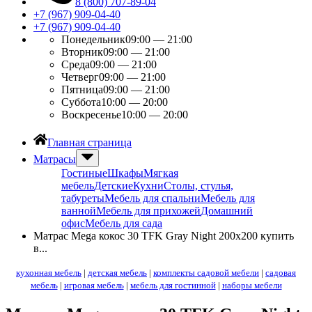
8 (800) 707-89-04
+7 (967) 909-04-40
+7 (967) 909-04-40
Понедельник
09:00 — 21:00
Вторник
09:00 — 21:00
Среда
09:00 — 21:00
Четверг
09:00 — 21:00
Пятница
09:00 — 21:00
Суббота
10:00 — 20:00
Воскресенье
10:00 — 20:00
Главная страница
Матрасы
Гостиные
Шкафы
Мягкая
мебель
Детские
Кухни
Столы, стулья,
табуреты
Мебель для спальни
Мебель для
ванной
Мебель для прихожей
Домашний
офис
Мебель для сада
Матрас Mega кокос 30 TFK Gray Night 200х200 купить
в...
кухонная мебель
|
детская мебель
|
комплекты садовой мебели
|
садовая
мебель
|
игровая мебель
|
мебель для гостинной
|
наборы мебели