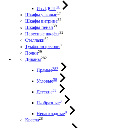
81
Из ЛДСП
17
Шкафы угловые
32
Шкафы витрина
39
Шкафы-пенал
32
Навесные шкафы
62
Стеллажи
8
Тумбы-антресоли
29
Полки
282
Диваны
282
Прямые
58
Угловые
59
Детские
0
П-образные
8
Нераскладные
28
Кресла