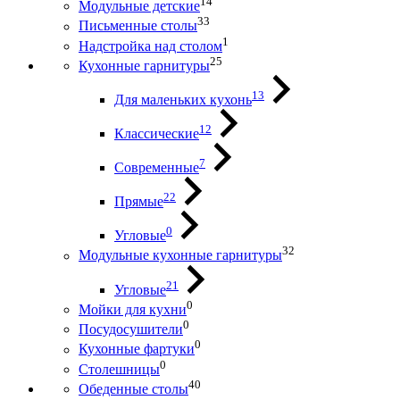
14
Модульные детские
33
Письменные столы
1
Надстройка над столом
25
Кухонные гарнитуры
13
Для маленьких кухонь
12
Классические
7
Современные
22
Прямые
0
Угловые
32
Модульные кухонные гарнитуры
21
Угловые
0
Мойки для кухни
0
Посудосушители
0
Кухонные фартуки
0
Столешницы
40
Обеденные столы