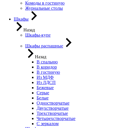
Комоды в гостиную
Журнальные столы
Шкафы
Назад
Шкафы-купе
Шкафы распашные
Назад
В спальню
В коридор
В гостиную
Из МДФ
Из ЛДСП
Бежевые
Серые
Белые
Одностворчатые
Двухстворчатые
Трехстворчатые
Четырехстворчатые
С зеркалом