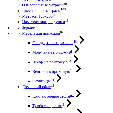
50
Односпальные матрасы
103
Двуспальные матрасы
26
Матрасы 120х200
13
Наматрасники, подушки
21
Зеркала
82
Мебель для прихожей
48
Стандартные прихожие
4
Модульные прихожие
43
Шкафы в прихожую
10
Вешалки в прихожую
24
Обувницы
63
Домашний офис
45
Компьютерные столы
3
Тумба с ящиками