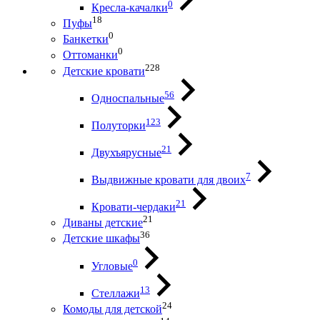
0
Кресла-качалки
18
Пуфы
0
Банкетки
0
Оттоманки
228
Детские кровати
56
Односпальные
123
Полуторки
21
Двухъярусные
7
Выдвижные кровати для двоих
21
Кровати-чердаки
21
Диваны детские
36
Детские шкафы
0
Угловые
13
Стеллажи
24
Комоды для детской