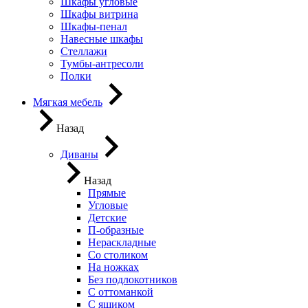
Шкафы угловые
Шкафы витрина
Шкафы-пенал
Навесные шкафы
Стеллажи
Тумбы-антресоли
Полки
Мягкая мебель
Назад
Диваны
Назад
Прямые
Угловые
Детские
П-образные
Нераскладные
Со столиком
На ножках
Без подлокотников
С оттоманкой
С ящиком