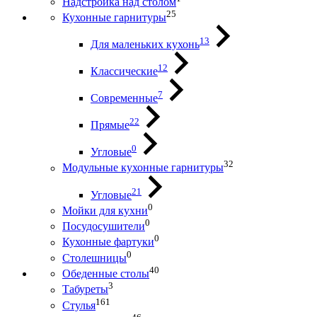
Надстройка над столом
25
Кухонные гарнитуры
13
Для маленьких кухонь
12
Классические
7
Современные
22
Прямые
0
Угловые
32
Модульные кухонные гарнитуры
21
Угловые
0
Мойки для кухни
0
Посудосушители
0
Кухонные фартуки
0
Столешницы
40
Обеденные столы
3
Табуреты
161
Стулья