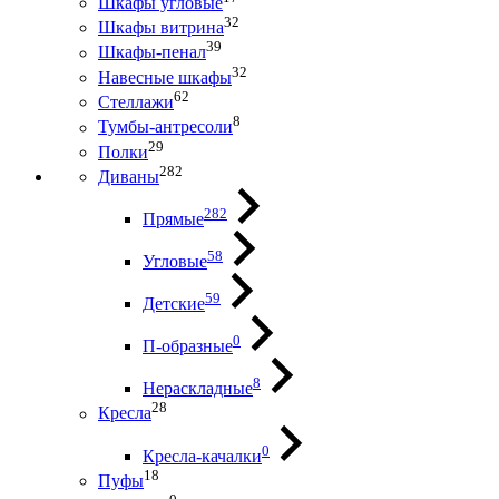
Шкафы угловые
32
Шкафы витрина
39
Шкафы-пенал
32
Навесные шкафы
62
Стеллажи
8
Тумбы-антресоли
29
Полки
282
Диваны
282
Прямые
58
Угловые
59
Детские
0
П-образные
8
Нераскладные
28
Кресла
0
Кресла-качалки
18
Пуфы