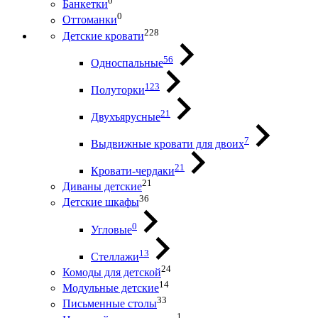
0
Банкетки
0
Оттоманки
228
Детские кровати
56
Односпальные
123
Полуторки
21
Двухъярусные
7
Выдвижные кровати для двоих
21
Кровати-чердаки
21
Диваны детские
36
Детские шкафы
0
Угловые
13
Стеллажи
24
Комоды для детской
14
Модульные детские
33
Письменные столы
1