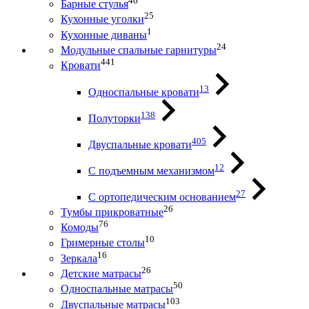
46
Барные стулья
25
Кухонные уголки
1
Кухонные диваны
24
Модульные спальные гарнитуры
441
Кровати
13
Односпальные кровати
138
Полуторки
405
Двуспальные кровати
12
С подъемным механизмом
27
С ортопедическим основанием
26
Тумбы прикроватные
76
Комоды
10
Гримерные столы
16
Зеркала
26
Детские матрасы
50
Односпальные матрасы
103
Двуспальные матрасы