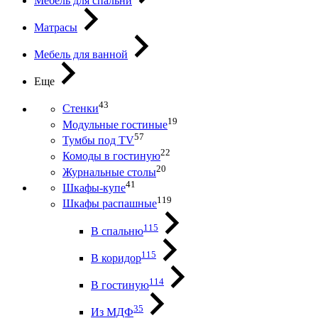
Мебель для спальни
Матрасы
Мебель для ванной
Еще
43
Стенки
19
Модульные гостиные
57
Тумбы под ТV
22
Комоды в гостиную
20
Журнальные столы
41
Шкафы-купе
119
Шкафы распашные
115
В спальню
115
В коридор
114
В гостиную
35
Из МДФ