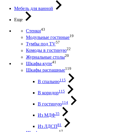
Мебель для ванной
Еще
43
Стенки
19
Модульные гостиные
57
Тумбы под ТV
22
Комоды в гостиную
20
Журнальные столы
41
Шкафы-купе
119
Шкафы распашные
115
В спальню
115
В коридор
114
В гостиную
35
Из МДФ
81
Из ЛДСП
17