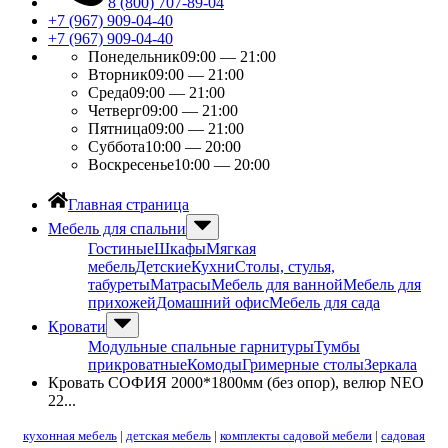
8 (800) 707-89-04
+7 (967) 909-04-40
+7 (967) 909-04-40
Понедельник
09:00 — 21:00
Вторник
09:00 — 21:00
Среда
09:00 — 21:00
Четверг
09:00 — 21:00
Пятница
09:00 — 21:00
Суббота
10:00 — 20:00
Воскресенье
10:00 — 20:00
Главная страница
Мебель для спальни
Гостиные
Шкафы
Мягкая
мебель
Детские
Кухни
Столы, стулья,
табуреты
Матрасы
Мебель для ванной
Мебель для
прихожей
Домашний офис
Мебель для сада
Кровати
Модульные спальные гарнитуры
Тумбы
прикроватные
Комоды
Гримерные столы
Зеркала
Кровать СОФИЯ 2000*1800мм (без опор), велюр NEO
22...
кухонная мебель
|
детская мебель
|
комплекты садовой мебели
|
садовая