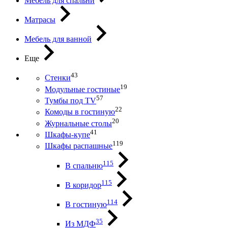
Мебель для спальни
Матрасы
Мебель для ванной
Еще
43
Стенки
19
Модульные гостиные
57
Тумбы под ТV
22
Комоды в гостиную
20
Журнальные столы
41
Шкафы-купе
119
Шкафы распашные
115
В спальню
115
В коридор
114
В гостиную
35
Из МДФ