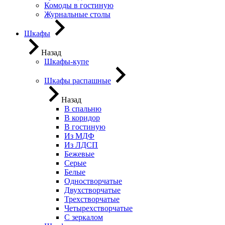
Комоды в гостиную
Журнальные столы
Шкафы
Назад
Шкафы-купе
Шкафы распашные
Назад
В спальню
В коридор
В гостиную
Из МДФ
Из ЛДСП
Бежевые
Серые
Белые
Одностворчатые
Двухстворчатые
Трехстворчатые
Четырехстворчатые
С зеркалом