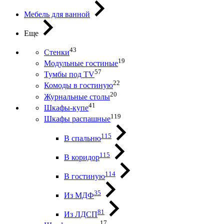
Мебель для ванной
Еще
43
Стенки
19
Модульные гостиные
57
Тумбы под ТV
22
Комоды в гостиную
20
Журнальные столы
41
Шкафы-купе
119
Шкафы распашные
115
В спальню
115
В коридор
114
В гостиную
35
Из МДФ
81
Из ЛДСП
17