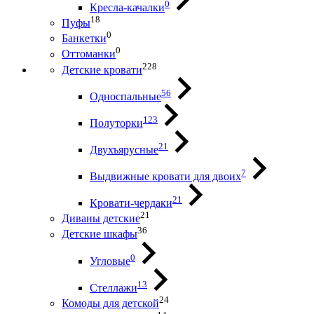
0
Кресла-качалки
18
Пуфы
0
Банкетки
0
Оттоманки
228
Детские кровати
56
Односпальные
123
Полуторки
21
Двухъярусные
7
Выдвижные кровати для двоих
21
Кровати-чердаки
21
Диваны детские
36
Детские шкафы
0
Угловые
13
Стеллажи
24
Комоды для детской