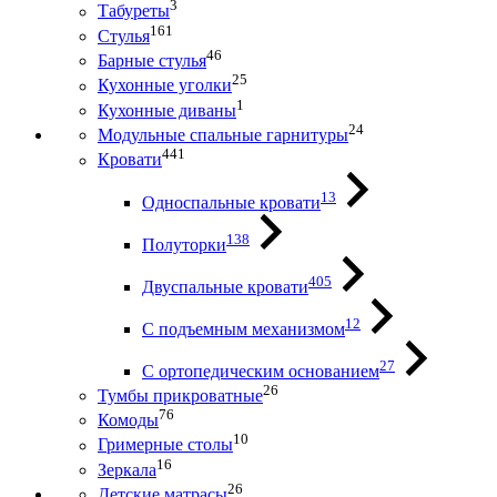
3
Табуреты
161
Стулья
46
Барные стулья
25
Кухонные уголки
1
Кухонные диваны
24
Модульные спальные гарнитуры
441
Кровати
13
Односпальные кровати
138
Полуторки
405
Двуспальные кровати
12
С подъемным механизмом
27
С ортопедическим основанием
26
Тумбы прикроватные
76
Комоды
10
Гримерные столы
16
Зеркала
26
Детские матрасы