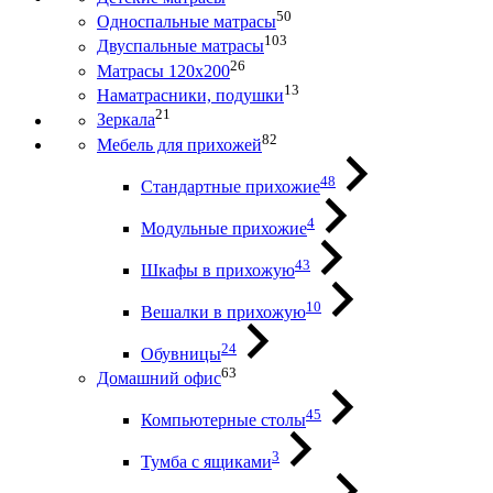
50
Односпальные матрасы
103
Двуспальные матрасы
26
Матрасы 120х200
13
Наматрасники, подушки
21
Зеркала
82
Мебель для прихожей
48
Стандартные прихожие
4
Модульные прихожие
43
Шкафы в прихожую
10
Вешалки в прихожую
24
Обувницы
63
Домашний офис
45
Компьютерные столы
3
Тумба с ящиками