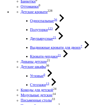
0
Банкетки
0
Оттоманки
228
Детские кровати
56
Односпальные
123
Полуторки
21
Двухъярусные
7
Выдвижные кровати для двоих
21
Кровати-чердаки
21
Диваны детские
36
Детские шкафы
0
Угловые
13
Стеллажи
24
Комоды для детской
14
Модульные детские
33
Письменные столы
1