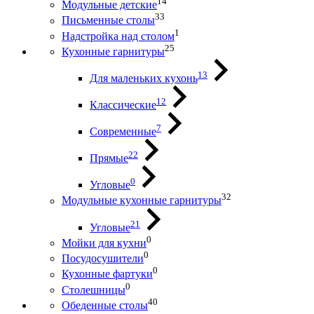
14
Модульные детские
33
Письменные столы
1
Надстройка над столом
25
Кухонные гарнитуры
13
Для маленьких кухонь
12
Классические
7
Современные
22
Прямые
0
Угловые
32
Модульные кухонные гарнитуры
21
Угловые
0
Мойки для кухни
0
Посудосушители
0
Кухонные фартуки
0
Столешницы
40
Обеденные столы