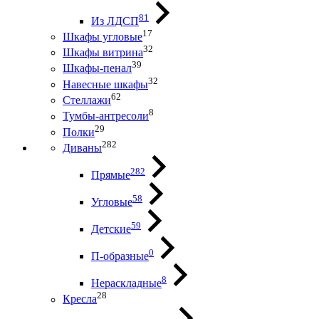
81
Из ЛДСП
17
Шкафы угловые
32
Шкафы витрина
39
Шкафы-пенал
32
Навесные шкафы
62
Стеллажи
8
Тумбы-антресоли
29
Полки
282
Диваны
282
Прямые
58
Угловые
59
Детские
0
П-образные
8
Нераскладные
28
Кресла