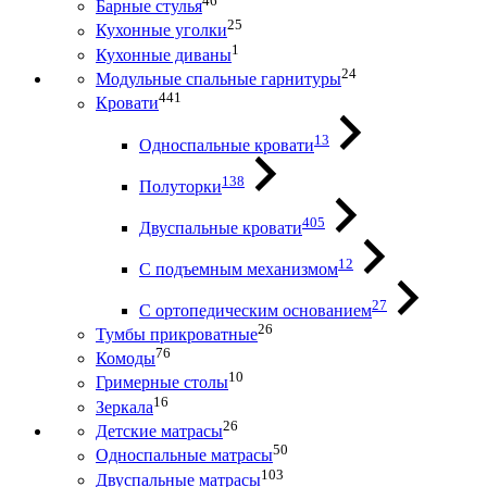
46
Барные стулья
25
Кухонные уголки
1
Кухонные диваны
24
Модульные спальные гарнитуры
441
Кровати
13
Односпальные кровати
138
Полуторки
405
Двуспальные кровати
12
С подъемным механизмом
27
С ортопедическим основанием
26
Тумбы прикроватные
76
Комоды
10
Гримерные столы
16
Зеркала
26
Детские матрасы
50
Односпальные матрасы
103
Двуспальные матрасы