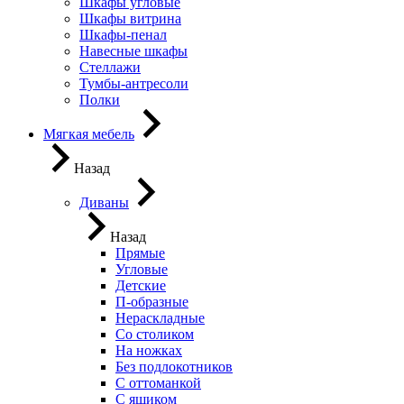
Шкафы угловые
Шкафы витрина
Шкафы-пенал
Навесные шкафы
Стеллажи
Тумбы-антресоли
Полки
Мягкая мебель
Назад
Диваны
Назад
Прямые
Угловые
Детские
П-образные
Нераскладные
Со столиком
На ножках
Без подлокотников
С оттоманкой
С ящиком