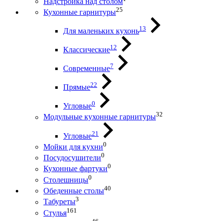
Надстройка над столом
25
Кухонные гарнитуры
13
Для маленьких кухонь
12
Классические
7
Современные
22
Прямые
0
Угловые
32
Модульные кухонные гарнитуры
21
Угловые
0
Мойки для кухни
0
Посудосушители
0
Кухонные фартуки
0
Столешницы
40
Обеденные столы
3
Табуреты
161
Стулья