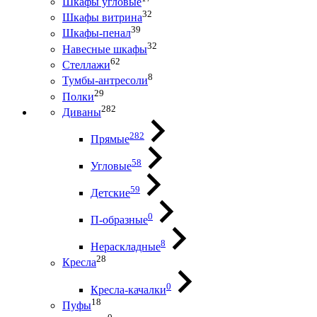
Шкафы угловые
32
Шкафы витрина
39
Шкафы-пенал
32
Навесные шкафы
62
Стеллажи
8
Тумбы-антресоли
29
Полки
282
Диваны
282
Прямые
58
Угловые
59
Детские
0
П-образные
8
Нераскладные
28
Кресла
0
Кресла-качалки
18
Пуфы