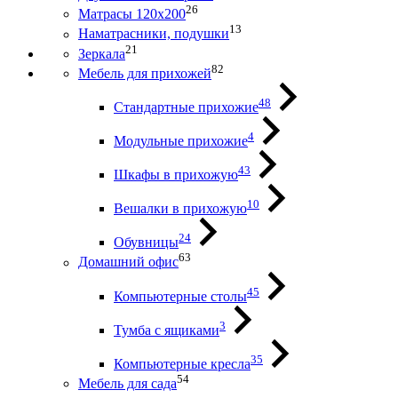
26
Матрасы 120х200
13
Наматрасники, подушки
21
Зеркала
82
Мебель для прихожей
48
Стандартные прихожие
4
Модульные прихожие
43
Шкафы в прихожую
10
Вешалки в прихожую
24
Обувницы
63
Домашний офис
45
Компьютерные столы
3
Тумба с ящиками
35
Компьютерные кресла
54
Мебель для сада