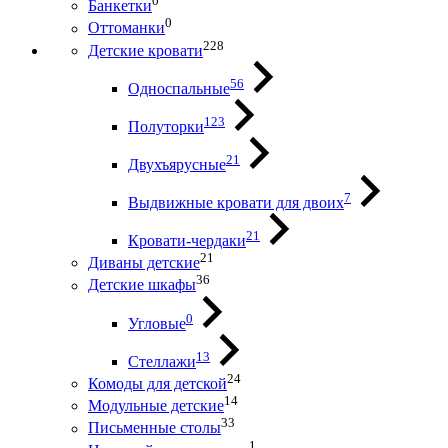
0
Банкетки
0
Оттоманки
228
Детские кровати
56
Односпальные
123
Полуторки
21
Двухъярусные
7
Выдвижные кровати для двоих
21
Кровати-чердаки
21
Диваны детские
36
Детские шкафы
0
Угловые
13
Стеллажи
24
Комоды для детской
14
Модульные детские
33
Письменные столы
1