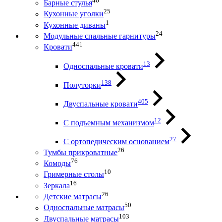
46
Барные стулья
25
Кухонные уголки
1
Кухонные диваны
24
Модульные спальные гарнитуры
441
Кровати
13
Односпальные кровати
138
Полуторки
405
Двуспальные кровати
12
С подъемным механизмом
27
С ортопедическим основанием
26
Тумбы прикроватные
76
Комоды
10
Гримерные столы
16
Зеркала
26
Детские матрасы
50
Односпальные матрасы
103
Двуспальные матрасы