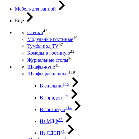
Мебель для ванной
Еще
43
Стенки
19
Модульные гостиные
57
Тумбы под ТV
22
Комоды в гостиную
20
Журнальные столы
41
Шкафы-купе
119
Шкафы распашные
115
В спальню
115
В коридор
114
В гостиную
35
Из МДФ
81
Из ЛДСП
17