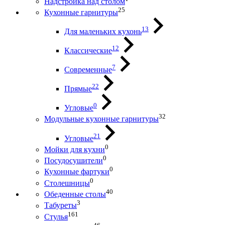
Надстройка над столом
25
Кухонные гарнитуры
13
Для маленьких кухонь
12
Классические
7
Современные
22
Прямые
0
Угловые
32
Модульные кухонные гарнитуры
21
Угловые
0
Мойки для кухни
0
Посудосушители
0
Кухонные фартуки
0
Столешницы
40
Обеденные столы
3
Табуреты
161
Стулья