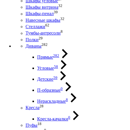
Шкафы угловые
32
Шкафы витрина
39
Шкафы-пенал
32
Навесные шкафы
62
Стеллажи
8
Тумбы-антресоли
29
Полки
282
Диваны
282
Прямые
58
Угловые
59
Детские
0
П-образные
8
Нераскладные
28
Кресла
0
Кресла-качалки
18
Пуфы