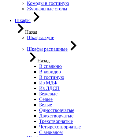
Комоды в гостиную
Журнальные столы
Шкафы
Назад
Шкафы-купе
Шкафы распашные
Назад
В спальню
В коридор
В гостиную
Из МДФ
Из ЛДСП
Бежевые
Серые
Белые
Одностворчатые
Двухстворчатые
Трехстворчатые
Четырехстворчатые
С зеркалом