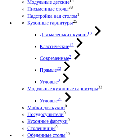
14
Модульные детские
33
Письменные столы
1
Надстройка над столом
25
Кухонные гарнитуры
13
Для маленьких кухонь
12
Классические
7
Современные
22
Прямые
0
Угловые
32
Модульные кухонные гарнитуры
21
Угловые
0
Мойки для кухни
0
Посудосушители
0
Кухонные фартуки
0
Столешницы
40
Обеденные столы