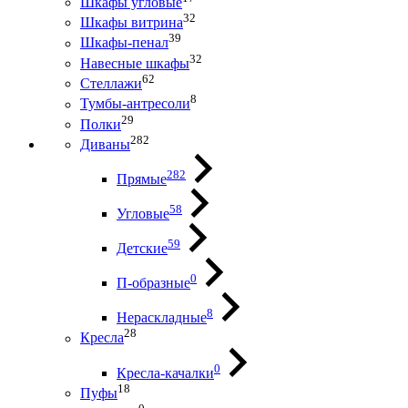
Шкафы угловые
32
Шкафы витрина
39
Шкафы-пенал
32
Навесные шкафы
62
Стеллажи
8
Тумбы-антресоли
29
Полки
282
Диваны
282
Прямые
58
Угловые
59
Детские
0
П-образные
8
Нераскладные
28
Кресла
0
Кресла-качалки
18
Пуфы