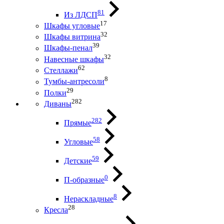
81
Из ЛДСП
17
Шкафы угловые
32
Шкафы витрина
39
Шкафы-пенал
32
Навесные шкафы
62
Стеллажи
8
Тумбы-антресоли
29
Полки
282
Диваны
282
Прямые
58
Угловые
59
Детские
0
П-образные
8
Нераскладные
28
Кресла