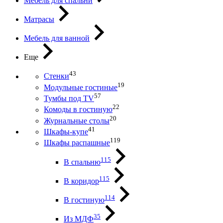
Мебель для спальни
Матрасы
Мебель для ванной
Еще
43
Стенки
19
Модульные гостиные
57
Тумбы под ТV
22
Комоды в гостиную
20
Журнальные столы
41
Шкафы-купе
119
Шкафы распашные
115
В спальню
115
В коридор
114
В гостиную
35
Из МДФ