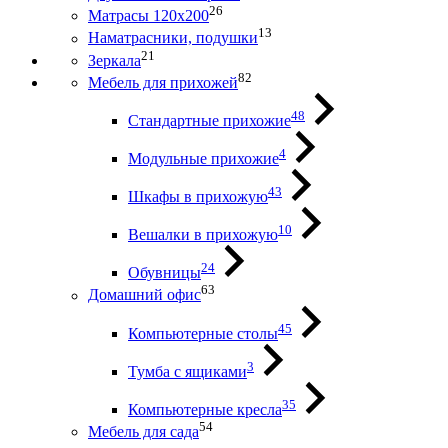
26
Матрасы 120х200
13
Наматрасники, подушки
21
Зеркала
82
Мебель для прихожей
48
Стандартные прихожие
4
Модульные прихожие
43
Шкафы в прихожую
10
Вешалки в прихожую
24
Обувницы
63
Домашний офис
45
Компьютерные столы
3
Тумба с ящиками
35
Компьютерные кресла
54
Мебель для сада