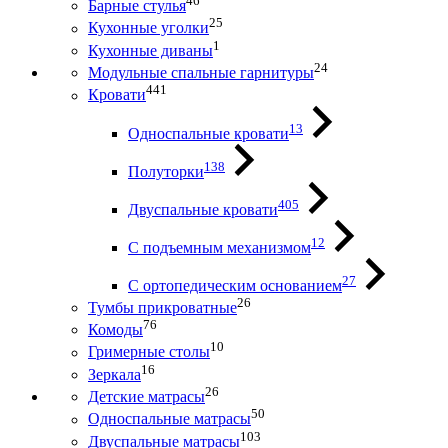
46
Барные стулья
25
Кухонные уголки
1
Кухонные диваны
24
Модульные спальные гарнитуры
441
Кровати
13
Односпальные кровати
138
Полуторки
405
Двуспальные кровати
12
С подъемным механизмом
27
С ортопедическим основанием
26
Тумбы прикроватные
76
Комоды
10
Гримерные столы
16
Зеркала
26
Детские матрасы
50
Односпальные матрасы
103
Двуспальные матрасы