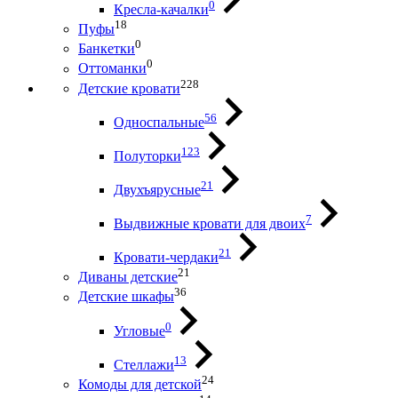
0
Кресла-качалки
18
Пуфы
0
Банкетки
0
Оттоманки
228
Детские кровати
56
Односпальные
123
Полуторки
21
Двухъярусные
7
Выдвижные кровати для двоих
21
Кровати-чердаки
21
Диваны детские
36
Детские шкафы
0
Угловые
13
Стеллажи
24
Комоды для детской