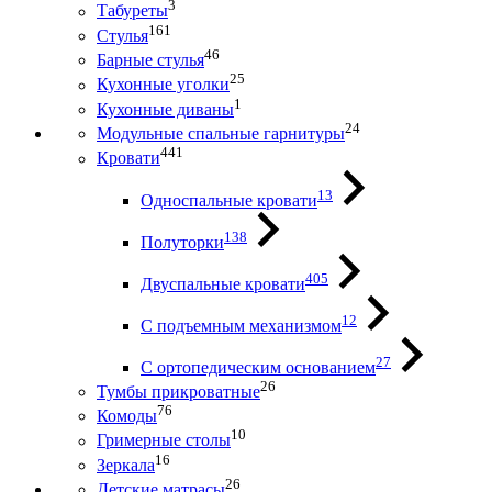
3
Табуреты
161
Стулья
46
Барные стулья
25
Кухонные уголки
1
Кухонные диваны
24
Модульные спальные гарнитуры
441
Кровати
13
Односпальные кровати
138
Полуторки
405
Двуспальные кровати
12
С подъемным механизмом
27
С ортопедическим основанием
26
Тумбы прикроватные
76
Комоды
10
Гримерные столы
16
Зеркала
26
Детские матрасы