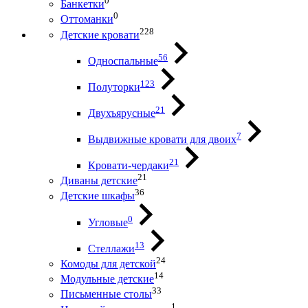
0
Банкетки
0
Оттоманки
228
Детские кровати
56
Односпальные
123
Полуторки
21
Двухъярусные
7
Выдвижные кровати для двоих
21
Кровати-чердаки
21
Диваны детские
36
Детские шкафы
0
Угловые
13
Стеллажи
24
Комоды для детской
14
Модульные детские
33
Письменные столы
1