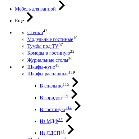
Мебель для ванной
Еще
43
Стенки
19
Модульные гостиные
57
Тумбы под ТV
22
Комоды в гостиную
20
Журнальные столы
41
Шкафы-купе
119
Шкафы распашные
115
В спальню
115
В коридор
114
В гостиную
35
Из МДФ
81
Из ЛДСП
17