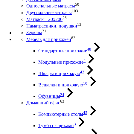
50
Односпальные матрасы
103
Двуспальные матрасы
26
Матрасы 120х200
13
Наматрасники, подушки
21
Зеркала
82
Мебель для прихожей
48
Стандартные прихожие
4
Модульные прихожие
43
Шкафы в прихожую
10
Вешалки в прихожую
24
Обувницы
63
Домашний офис
45
Компьютерные столы
3
Тумба с ящиками