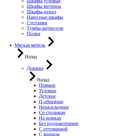
Шкафы угловые
Шкафы витрина
Шкафы-пенал
Навесные шкафы
Стеллажи
Тумбы-антресоли
Полки
Мягкая мебель
Назад
Диваны
Назад
Прямые
Угловые
Детские
П-образные
Нераскладные
Со столиком
На ножках
Без подлокотников
С оттоманкой
С ящиком