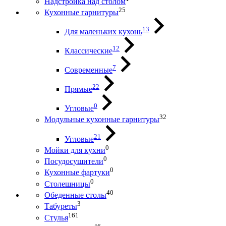
Надстройка над столом
25
Кухонные гарнитуры
13
Для маленьких кухонь
12
Классические
7
Современные
22
Прямые
0
Угловые
32
Модульные кухонные гарнитуры
21
Угловые
0
Мойки для кухни
0
Посудосушители
0
Кухонные фартуки
0
Столешницы
40
Обеденные столы
3
Табуреты
161
Стулья