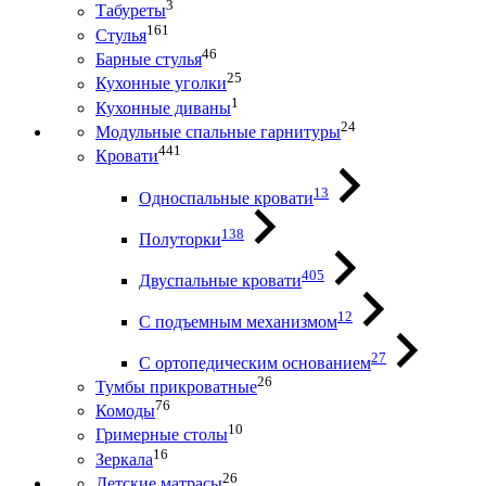
3
Табуреты
161
Стулья
46
Барные стулья
25
Кухонные уголки
1
Кухонные диваны
24
Модульные спальные гарнитуры
441
Кровати
13
Односпальные кровати
138
Полуторки
405
Двуспальные кровати
12
С подъемным механизмом
27
С ортопедическим основанием
26
Тумбы прикроватные
76
Комоды
10
Гримерные столы
16
Зеркала
26
Детские матрасы