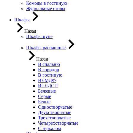
Комоды в гостиную
Журнальные столы
Шкафы
Назад
Шкафы-купе
Шкафы распашные
Назад
В спальню
В коридор
В гостиную
Из МДФ
Из ЛДСП
Бежевые
Серые
Белые
Одностворчатые
Двухстворчатые
Трехстворчатые
Четырехстворчатые
С зеркалом