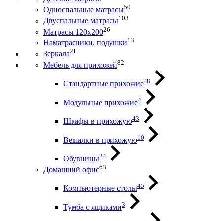
50
Односпальные матрасы
103
Двуспальные матрасы
26
Матрасы 120х200
13
Наматрасники, подушки
21
Зеркала
82
Мебель для прихожей
48
Стандартные прихожие
4
Модульные прихожие
43
Шкафы в прихожую
10
Вешалки в прихожую
24
Обувницы
63
Домашний офис
45
Компьютерные столы
3
Тумба с ящиками