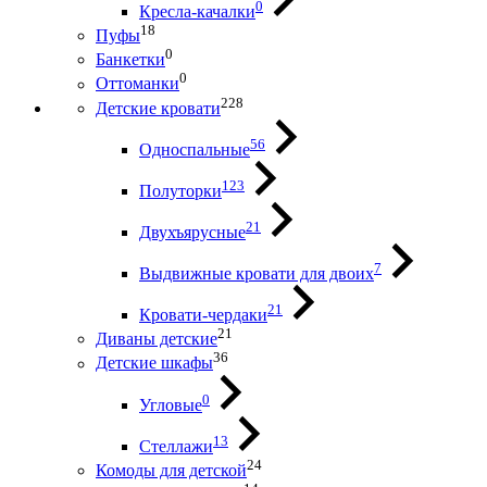
0
Кресла-качалки
18
Пуфы
0
Банкетки
0
Оттоманки
228
Детские кровати
56
Односпальные
123
Полуторки
21
Двухъярусные
7
Выдвижные кровати для двоих
21
Кровати-чердаки
21
Диваны детские
36
Детские шкафы
0
Угловые
13
Стеллажи
24
Комоды для детской