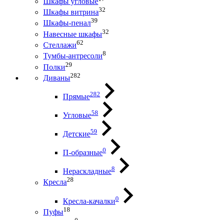
Шкафы угловые
32
Шкафы витрина
39
Шкафы-пенал
32
Навесные шкафы
62
Стеллажи
8
Тумбы-антресоли
29
Полки
282
Диваны
282
Прямые
58
Угловые
59
Детские
0
П-образные
8
Нераскладные
28
Кресла
0
Кресла-качалки
18
Пуфы