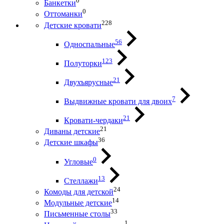
0
Банкетки
0
Оттоманки
228
Детские кровати
56
Односпальные
123
Полуторки
21
Двухъярусные
7
Выдвижные кровати для двоих
21
Кровати-чердаки
21
Диваны детские
36
Детские шкафы
0
Угловые
13
Стеллажи
24
Комоды для детской
14
Модульные детские
33
Письменные столы
1