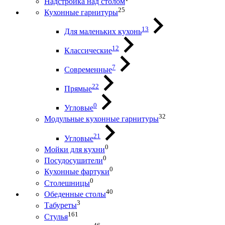
Надстройка над столом
25
Кухонные гарнитуры
13
Для маленьких кухонь
12
Классические
7
Современные
22
Прямые
0
Угловые
32
Модульные кухонные гарнитуры
21
Угловые
0
Мойки для кухни
0
Посудосушители
0
Кухонные фартуки
0
Столешницы
40
Обеденные столы
3
Табуреты
161
Стулья