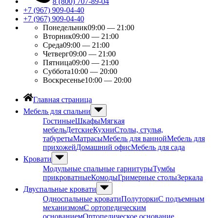
8 (800) 707-89-04
+7 (967) 909-04-40
+7 (967) 909-04-40
Понедельник
09:00 — 21:00
Вторник
09:00 — 21:00
Среда
09:00 — 21:00
Четверг
09:00 — 21:00
Пятница
09:00 — 21:00
Суббота
10:00 — 20:00
Воскресенье
10:00 — 20:00
Главная страница
Мебель для спальни
Гостиные
Шкафы
Мягкая
мебель
Детские
Кухни
Столы, стулья,
табуреты
Матрасы
Мебель для ванной
Мебель для
прихожей
Домашний офис
Мебель для сада
Кровати
Модульные спальные гарнитуры
Тумбы
прикроватные
Комоды
Гримерные столы
Зеркала
Двуспальные кровати
Односпальные кровати
Полуторки
С подъемным
механизмом
С ортопедическим
основанием
Ортопедическое основание