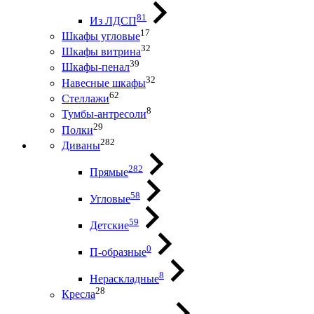
81
Из ЛДСП
17
Шкафы угловые
32
Шкафы витрина
39
Шкафы-пенал
32
Навесные шкафы
62
Стеллажи
8
Тумбы-антресоли
29
Полки
282
Диваны
282
Прямые
58
Угловые
59
Детские
0
П-образные
8
Нераскладные
28
Кресла