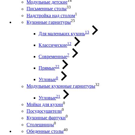
14
Модульные детские
33
Письменные столы
1
Надстройка над столом
25
Кухонные гарнитуры
13
Для маленьких кухонь
12
Классические
7
Современные
22
Прямые
0
Угловые
32
Модульные кухонные гарнитуры
21
Угловые
0
Мойки для кухни
0
Посудосушители
0
Кухонные фартуки
0
Столешницы
40
Обеденные столы