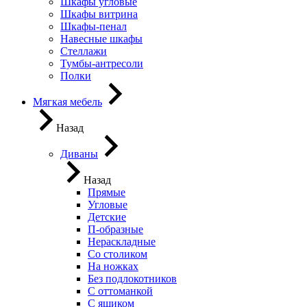
Шкафы угловые
Шкафы витрина
Шкафы-пенал
Навесные шкафы
Стеллажи
Тумбы-антресоли
Полки
Мягкая мебель
Назад
Диваны
Назад
Прямые
Угловые
Детские
П-образные
Нераскладные
Со столиком
На ножках
Без подлокотников
С оттоманкой
С ящиком