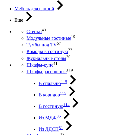
Мебель для ванной
Еще
43
Стенки
19
Модульные гостиные
57
Тумбы под ТV
22
Комоды в гостиную
20
Журнальные столы
41
Шкафы-купе
119
Шкафы распашные
115
В спальню
115
В коридор
114
В гостиную
35
Из МДФ
81
Из ЛДСП
17