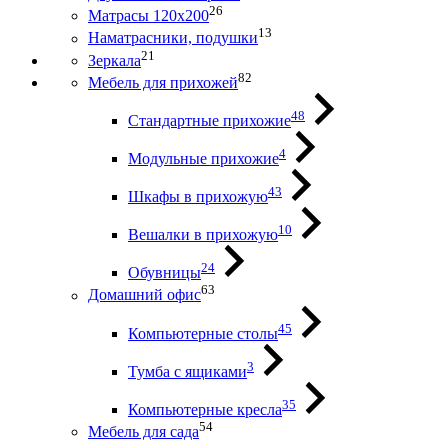
26
Матрасы 120х200
13
Наматрасники, подушки
21
Зеркала
82
Мебель для прихожей
48
Стандартные прихожие
4
Модульные прихожие
43
Шкафы в прихожую
10
Вешалки в прихожую
24
Обувницы
63
Домашний офис
45
Компьютерные столы
3
Тумба с ящиками
35
Компьютерные кресла
54
Мебель для сада