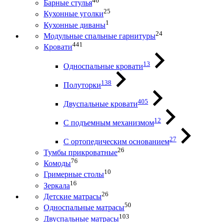
46
Барные стулья
25
Кухонные уголки
1
Кухонные диваны
24
Модульные спальные гарнитуры
441
Кровати
13
Односпальные кровати
138
Полуторки
405
Двуспальные кровати
12
С подъемным механизмом
27
С ортопедическим основанием
26
Тумбы прикроватные
76
Комоды
10
Гримерные столы
16
Зеркала
26
Детские матрасы
50
Односпальные матрасы
103
Двуспальные матрасы