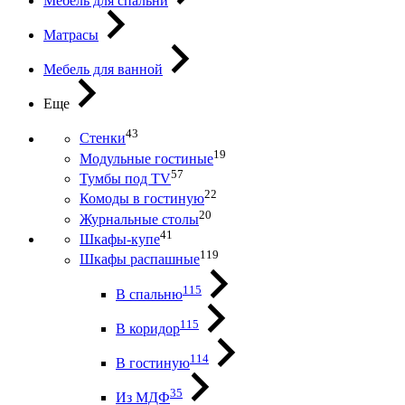
Мебель для спальни
Матрасы
Мебель для ванной
Еще
43
Стенки
19
Модульные гостиные
57
Тумбы под ТV
22
Комоды в гостиную
20
Журнальные столы
41
Шкафы-купе
119
Шкафы распашные
115
В спальню
115
В коридор
114
В гостиную
35
Из МДФ