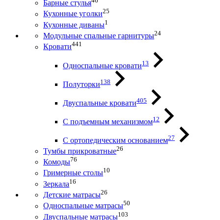
46
Барные стулья
25
Кухонные уголки
1
Кухонные диваны
24
Модульные спальные гарнитуры
441
Кровати
13
Односпальные кровати
138
Полуторки
405
Двуспальные кровати
12
С подъемным механизмом
27
С ортопедическим основанием
26
Тумбы прикроватные
76
Комоды
10
Гримерные столы
16
Зеркала
26
Детские матрасы
50
Односпальные матрасы
103
Двуспальные матрасы