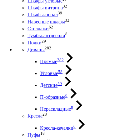
Шкафы угловые
32
Шкафы витрина
39
Шкафы-пенал
32
Навесные шкафы
62
Стеллажи
8
Тумбы-антресоли
29
Полки
282
Диваны
282
Прямые
58
Угловые
59
Детские
0
П-образные
8
Нераскладные
28
Кресла
0
Кресла-качалки
18
Пуфы