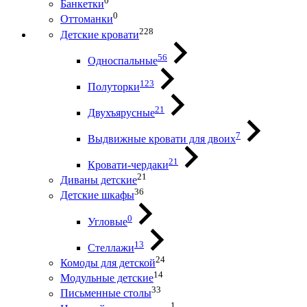
0
Банкетки
0
Оттоманки
228
Детские кровати
56
Односпальные
123
Полуторки
21
Двухъярусные
7
Выдвижные кровати для двоих
21
Кровати-чердаки
21
Диваны детские
36
Детские шкафы
0
Угловые
13
Стеллажи
24
Комоды для детской
14
Модульные детские
33
Письменные столы
1