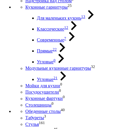
Надстройка над столом
25
Кухонные гарнитуры
13
Для маленьких кухонь
12
Классические
7
Современные
22
Прямые
0
Угловые
32
Модульные кухонные гарнитуры
21
Угловые
0
Мойки для кухни
0
Посудосушители
0
Кухонные фартуки
0
Столешницы
40
Обеденные столы
3
Табуреты
161
Стулья