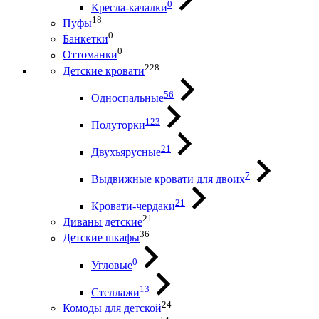
0
Кресла-качалки
18
Пуфы
0
Банкетки
0
Оттоманки
228
Детские кровати
56
Односпальные
123
Полуторки
21
Двухъярусные
7
Выдвижные кровати для двоих
21
Кровати-чердаки
21
Диваны детские
36
Детские шкафы
0
Угловые
13
Стеллажи
24
Комоды для детской