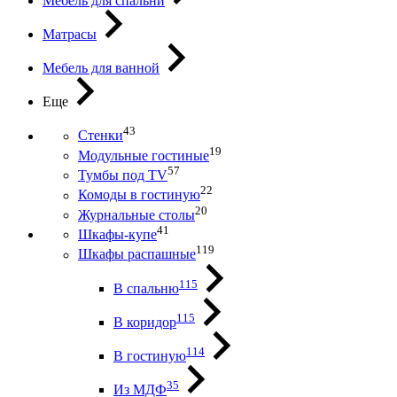
Мебель для спальни
Матрасы
Мебель для ванной
Еще
43
Стенки
19
Модульные гостиные
57
Тумбы под ТV
22
Комоды в гостиную
20
Журнальные столы
41
Шкафы-купе
119
Шкафы распашные
115
В спальню
115
В коридор
114
В гостиную
35
Из МДФ