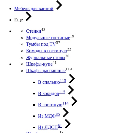
Мебель для ванной
Еще
43
Стенки
19
Модульные гостиные
57
Тумбы под ТV
22
Комоды в гостиную
20
Журнальные столы
41
Шкафы-купе
119
Шкафы распашные
115
В спальню
115
В коридор
114
В гостиную
35
Из МДФ
81
Из ЛДСП
17