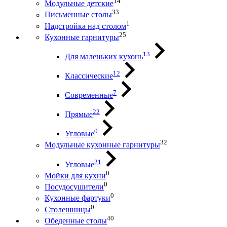
14
Модульные детские
33
Письменные столы
1
Надстройка над столом
25
Кухонные гарнитуры
13
Для маленьких кухонь
12
Классические
7
Современные
22
Прямые
0
Угловые
32
Модульные кухонные гарнитуры
21
Угловые
0
Мойки для кухни
0
Посудосушители
0
Кухонные фартуки
0
Столешницы
40
Обеденные столы