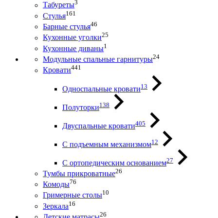
3
Табуреты
161
Стулья
46
Барные стулья
25
Кухонные уголки
1
Кухонные диваны
24
Модульные спальные гарнитуры
441
Кровати
13
Односпальные кровати
138
Полуторки
405
Двуспальные кровати
12
С подъемным механизмом
27
С ортопедическим основанием
26
Тумбы прикроватные
76
Комоды
10
Гримерные столы
16
Зеркала
26
Детские матрасы