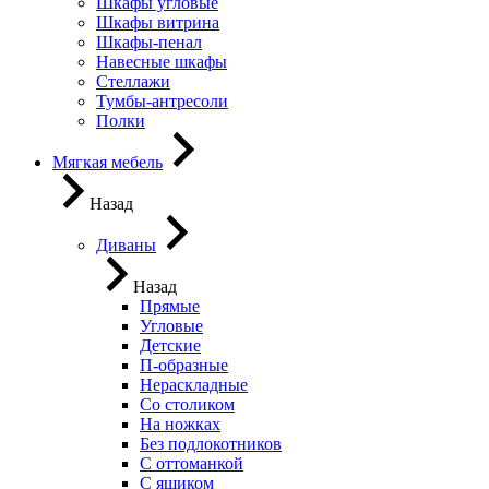
Шкафы угловые
Шкафы витрина
Шкафы-пенал
Навесные шкафы
Стеллажи
Тумбы-антресоли
Полки
Мягкая мебель
Назад
Диваны
Назад
Прямые
Угловые
Детские
П-образные
Нераскладные
Со столиком
На ножках
Без подлокотников
С оттоманкой
С ящиком