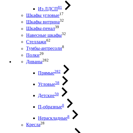
81
Из ЛДСП
17
Шкафы угловые
32
Шкафы витрина
39
Шкафы-пенал
32
Навесные шкафы
62
Стеллажи
8
Тумбы-антресоли
29
Полки
282
Диваны
282
Прямые
58
Угловые
59
Детские
0
П-образные
8
Нераскладные
28
Кресла