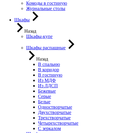
Комоды в гостиную
Журнальные столы
Шкафы
Назад
Шкафы-купе
Шкафы распашные
Назад
В спальню
В коридор
В гостиную
Из МДФ
Из ЛДСП
Бежевые
Серые
Белые
Одностворчатые
Двухстворчатые
Трехстворчатые
Четырехстворчатые
С зеркалом