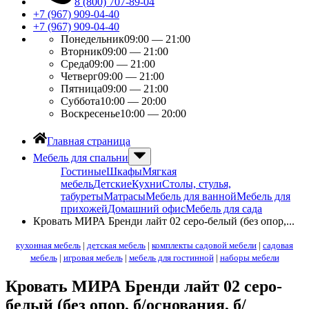
8 (800) 707-89-04
+7 (967) 909-04-40
+7 (967) 909-04-40
Понедельник
09:00 — 21:00
Вторник
09:00 — 21:00
Среда
09:00 — 21:00
Четверг
09:00 — 21:00
Пятница
09:00 — 21:00
Суббота
10:00 — 20:00
Воскресенье
10:00 — 20:00
Главная страница
Мебель для спальни
Гостиные
Шкафы
Мягкая
мебель
Детские
Кухни
Столы, стулья,
табуреты
Матрасы
Мебель для ванной
Мебель для
прихожей
Домашний офис
Мебель для сада
Кровать МИРА Бренди лайт 02 серо-белый (без опор,...
кухонная мебель
|
детская мебель
|
комплекты садовой мебели
|
садовая
мебель
|
игровая мебель
|
мебель для гостинной
|
наборы мебели
Кровать МИРА Бренди лайт 02 серо-
белый (без опор, б/основания, б/