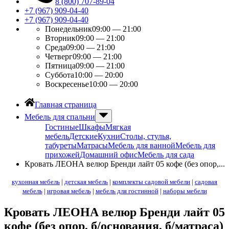
8 (800) 707-89-04
+7 (967) 909-04-40
+7 (967) 909-04-40
Понедельник
09:00 — 21:00
Вторник
09:00 — 21:00
Среда
09:00 — 21:00
Четверг
09:00 — 21:00
Пятница
09:00 — 21:00
Суббота
10:00 — 20:00
Воскресенье
10:00 — 20:00
Главная страница
Мебель для спальни
Гостиные
Шкафы
Мягкая
мебель
Детские
Кухни
Столы, стулья,
табуреты
Матрасы
Мебель для ванной
Мебель для
прихожей
Домашний офис
Мебель для сада
Кровать ЛЕОНА велюр Бренди лайт 05 кофе (без опор,...
кухонная мебель
|
детская мебель
|
комплекты садовой мебели
|
садовая
мебель
|
игровая мебель
|
мебель для гостинной
|
наборы мебели
Кровать ЛЕОНА велюр Бренди лайт 05
кофе (без опор, б/основания, б/матраса)