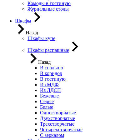
Комоды в гостиную
Журнальные столы
Шкафы
Назад
Шкафы-купе
Шкафы распашные
Назад
В спальню
В коридор
В гостиную
Из МДФ
Из ЛДСП
Бежевые
Серые
Белые
Одностворчатые
Двухстворчатые
Трехстворчатые
Четырехстворчатые
С зеркалом