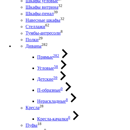
Шкафы угловые
32
Шкафы витрина
39
Шкафы-пенал
32
Навесные шкафы
62
Стеллажи
8
Тумбы-антресоли
29
Полки
282
Диваны
282
Прямые
58
Угловые
59
Детские
0
П-образные
8
Нераскладные
28
Кресла
0
Кресла-качалки
18
Пуфы