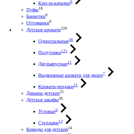
0
Кресла-качалки
18
Пуфы
0
Банкетки
0
Оттоманки
228
Детские кровати
56
Односпальные
123
Полуторки
21
Двухъярусные
7
Выдвижные кровати для двоих
21
Кровати-чердаки
21
Диваны детские
36
Детские шкафы
0
Угловые
13
Стеллажи
24
Комоды для детской