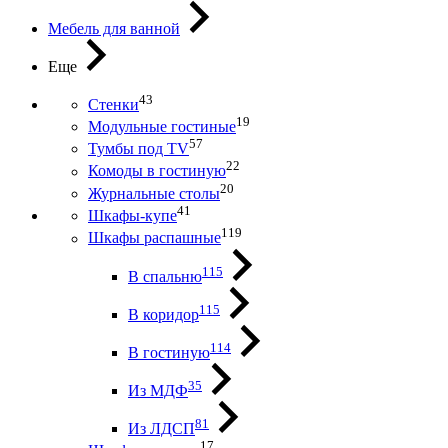
Мебель для ванной
Еще
43
Стенки
19
Модульные гостиные
57
Тумбы под ТV
22
Комоды в гостиную
20
Журнальные столы
41
Шкафы-купе
119
Шкафы распашные
115
В спальню
115
В коридор
114
В гостиную
35
Из МДФ
81
Из ЛДСП
17