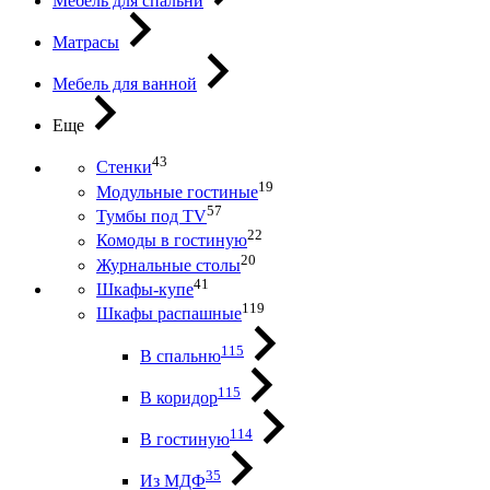
Мебель для спальни
Матрасы
Мебель для ванной
Еще
43
Стенки
19
Модульные гостиные
57
Тумбы под ТV
22
Комоды в гостиную
20
Журнальные столы
41
Шкафы-купе
119
Шкафы распашные
115
В спальню
115
В коридор
114
В гостиную
35
Из МДФ