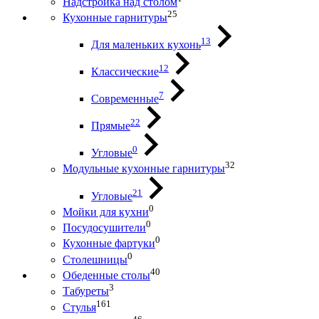
Надстройка над столом
25
Кухонные гарнитуры
13
Для маленьких кухонь
12
Классические
7
Современные
22
Прямые
0
Угловые
32
Модульные кухонные гарнитуры
21
Угловые
0
Мойки для кухни
0
Посудосушители
0
Кухонные фартуки
0
Столешницы
40
Обеденные столы
3
Табуреты
161
Стулья