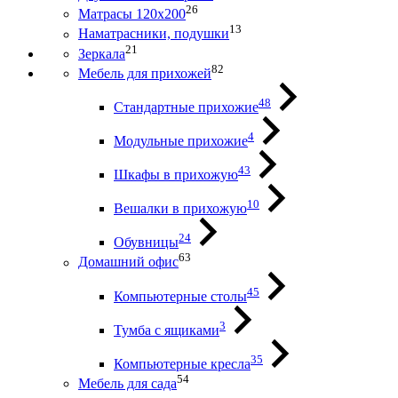
26
Матрасы 120х200
13
Наматрасники, подушки
21
Зеркала
82
Мебель для прихожей
48
Стандартные прихожие
4
Модульные прихожие
43
Шкафы в прихожую
10
Вешалки в прихожую
24
Обувницы
63
Домашний офис
45
Компьютерные столы
3
Тумба с ящиками
35
Компьютерные кресла
54
Мебель для сада