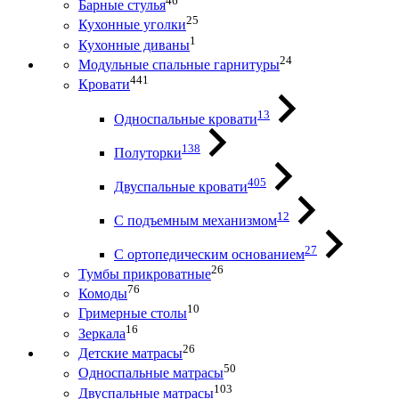
46
Барные стулья
25
Кухонные уголки
1
Кухонные диваны
24
Модульные спальные гарнитуры
441
Кровати
13
Односпальные кровати
138
Полуторки
405
Двуспальные кровати
12
С подъемным механизмом
27
С ортопедическим основанием
26
Тумбы прикроватные
76
Комоды
10
Гримерные столы
16
Зеркала
26
Детские матрасы
50
Односпальные матрасы
103
Двуспальные матрасы