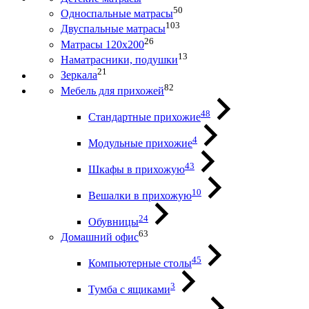
50
Односпальные матрасы
103
Двуспальные матрасы
26
Матрасы 120х200
13
Наматрасники, подушки
21
Зеркала
82
Мебель для прихожей
48
Стандартные прихожие
4
Модульные прихожие
43
Шкафы в прихожую
10
Вешалки в прихожую
24
Обувницы
63
Домашний офис
45
Компьютерные столы
3
Тумба с ящиками