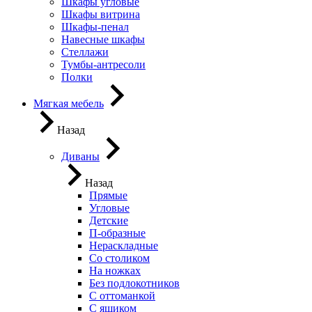
Шкафы угловые
Шкафы витрина
Шкафы-пенал
Навесные шкафы
Стеллажи
Тумбы-антресоли
Полки
Мягкая мебель
Назад
Диваны
Назад
Прямые
Угловые
Детские
П-образные
Нераскладные
Со столиком
На ножках
Без подлокотников
С оттоманкой
С ящиком