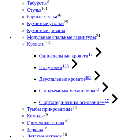
3
Табуреты
161
Стулья
46
Барные стулья
25
Кухонные уголки
1
Кухонные диваны
24
Модульные спальные гарнитуры
441
Кровати
13
Односпальные кровати
138
Полуторки
405
Двуспальные кровати
12
С подъемным механизмом
27
С ортопедическим основанием
26
Тумбы прикроватные
76
Комоды
10
Гримерные столы
16
Зеркала
26
Детские матрасы