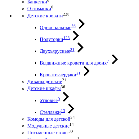
0
Банкетки
0
Оттоманки
228
Детские кровати
56
Односпальные
123
Полуторки
21
Двухъярусные
7
Выдвижные кровати для двоих
21
Кровати-чердаки
21
Диваны детские
36
Детские шкафы
0
Угловые
13
Стеллажи
24
Комоды для детской
14
Модульные детские
33
Письменные столы
1