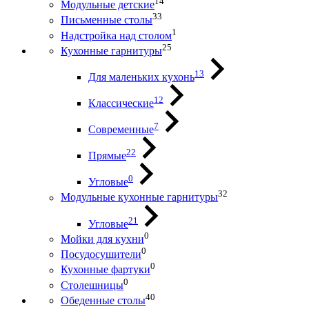
14
Модульные детские
33
Письменные столы
1
Надстройка над столом
25
Кухонные гарнитуры
13
Для маленьких кухонь
12
Классические
7
Современные
22
Прямые
0
Угловые
32
Модульные кухонные гарнитуры
21
Угловые
0
Мойки для кухни
0
Посудосушители
0
Кухонные фартуки
0
Столешницы
40
Обеденные столы