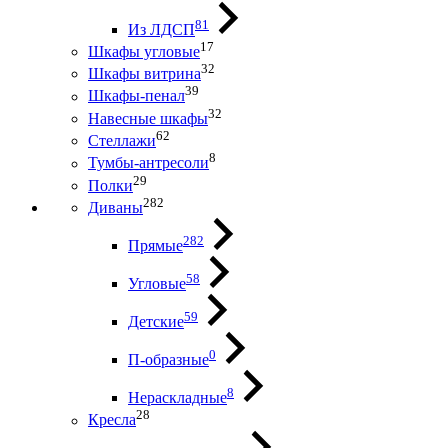
81
Из ЛДСП
17
Шкафы угловые
32
Шкафы витрина
39
Шкафы-пенал
32
Навесные шкафы
62
Стеллажи
8
Тумбы-антресоли
29
Полки
282
Диваны
282
Прямые
58
Угловые
59
Детские
0
П-образные
8
Нераскладные
28
Кресла