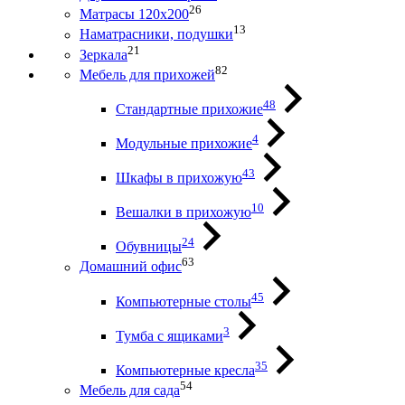
26
Матрасы 120х200
13
Наматрасники, подушки
21
Зеркала
82
Мебель для прихожей
48
Стандартные прихожие
4
Модульные прихожие
43
Шкафы в прихожую
10
Вешалки в прихожую
24
Обувницы
63
Домашний офис
45
Компьютерные столы
3
Тумба с ящиками
35
Компьютерные кресла
54
Мебель для сада