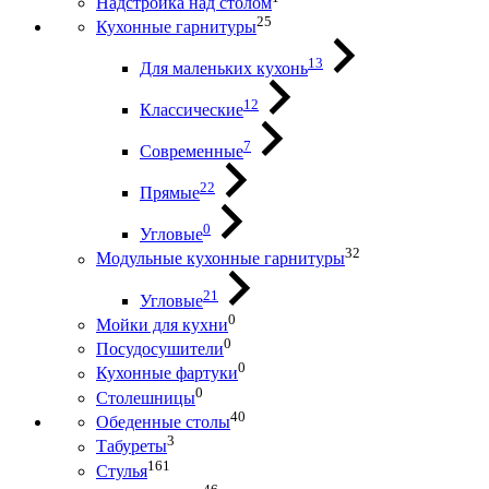
Надстройка над столом
25
Кухонные гарнитуры
13
Для маленьких кухонь
12
Классические
7
Современные
22
Прямые
0
Угловые
32
Модульные кухонные гарнитуры
21
Угловые
0
Мойки для кухни
0
Посудосушители
0
Кухонные фартуки
0
Столешницы
40
Обеденные столы
3
Табуреты
161
Стулья