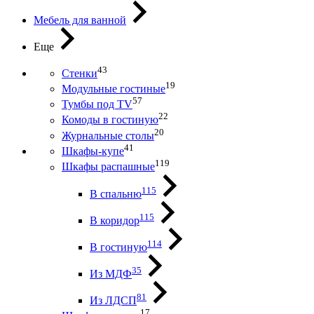
Мебель для ванной
Еще
43
Стенки
19
Модульные гостиные
57
Тумбы под ТV
22
Комоды в гостиную
20
Журнальные столы
41
Шкафы-купе
119
Шкафы распашные
115
В спальню
115
В коридор
114
В гостиную
35
Из МДФ
81
Из ЛДСП
17