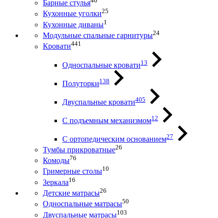
46
Барные стулья
25
Кухонные уголки
1
Кухонные диваны
24
Модульные спальные гарнитуры
441
Кровати
13
Односпальные кровати
138
Полуторки
405
Двуспальные кровати
12
С подъемным механизмом
27
С ортопедическим основанием
26
Тумбы прикроватные
76
Комоды
10
Гримерные столы
16
Зеркала
26
Детские матрасы
50
Односпальные матрасы
103
Двуспальные матрасы