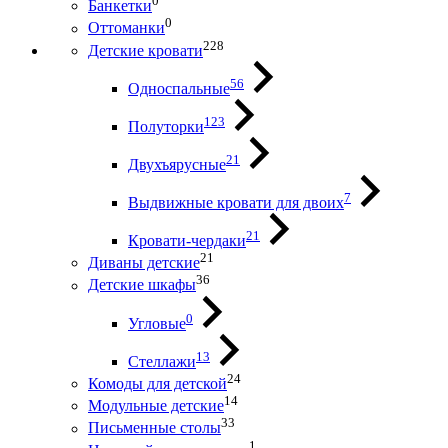
0
Банкетки
0
Оттоманки
228
Детские кровати
56
Односпальные
123
Полуторки
21
Двухъярусные
7
Выдвижные кровати для двоих
21
Кровати-чердаки
21
Диваны детские
36
Детские шкафы
0
Угловые
13
Стеллажи
24
Комоды для детской
14
Модульные детские
33
Письменные столы
1