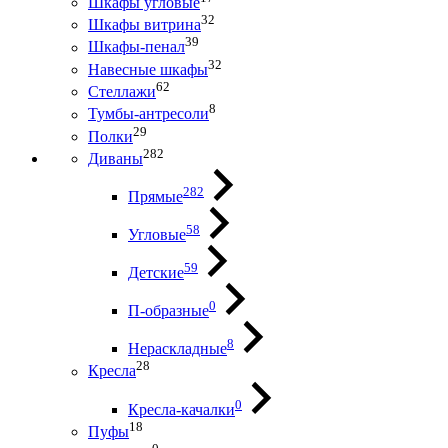
Шкафы угловые
32
Шкафы витрина
39
Шкафы-пенал
32
Навесные шкафы
62
Стеллажи
8
Тумбы-антресоли
29
Полки
282
Диваны
282
Прямые
58
Угловые
59
Детские
0
П-образные
8
Нераскладные
28
Кресла
0
Кресла-качалки
18
Пуфы