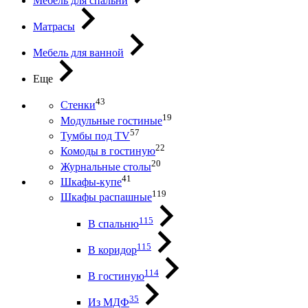
Мебель для спальни
Матрасы
Мебель для ванной
Еще
43
Стенки
19
Модульные гостиные
57
Тумбы под ТV
22
Комоды в гостиную
20
Журнальные столы
41
Шкафы-купе
119
Шкафы распашные
115
В спальню
115
В коридор
114
В гостиную
35
Из МДФ