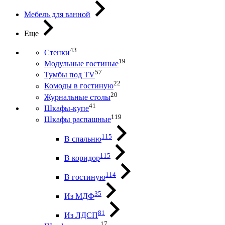
Мебель для ванной
Еще
43
Стенки
19
Модульные гостиные
57
Тумбы под ТV
22
Комоды в гостиную
20
Журнальные столы
41
Шкафы-купе
119
Шкафы распашные
115
В спальню
115
В коридор
114
В гостиную
35
Из МДФ
81
Из ЛДСП
17