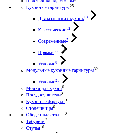
Надстройка над столом
25
Кухонные гарнитуры
13
Для маленьких кухонь
12
Классические
7
Современные
22
Прямые
0
Угловые
32
Модульные кухонные гарнитуры
21
Угловые
0
Мойки для кухни
0
Посудосушители
0
Кухонные фартуки
0
Столешницы
40
Обеденные столы
3
Табуреты
161
Стулья