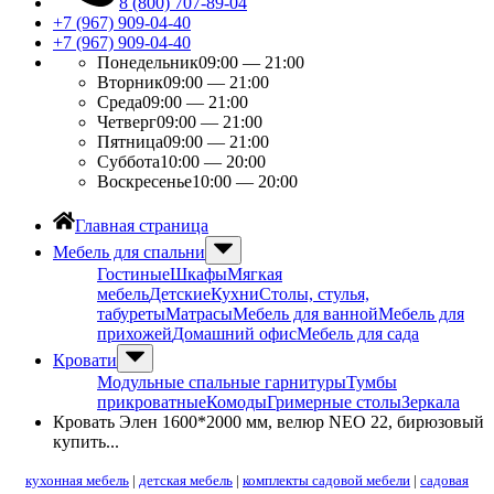
8 (800) 707-89-04
+7 (967) 909-04-40
+7 (967) 909-04-40
Понедельник
09:00 — 21:00
Вторник
09:00 — 21:00
Среда
09:00 — 21:00
Четверг
09:00 — 21:00
Пятница
09:00 — 21:00
Суббота
10:00 — 20:00
Воскресенье
10:00 — 20:00
Главная страница
Мебель для спальни
Гостиные
Шкафы
Мягкая
мебель
Детские
Кухни
Столы, стулья,
табуреты
Матрасы
Мебель для ванной
Мебель для
прихожей
Домашний офис
Мебель для сада
Кровати
Модульные спальные гарнитуры
Тумбы
прикроватные
Комоды
Гримерные столы
Зеркала
Кровать Элен 1600*2000 мм, велюр NEO 22, бирюзовый
купить...
кухонная мебель
|
детская мебель
|
комплекты садовой мебели
|
садовая