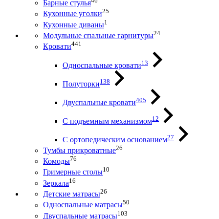
46
Барные стулья
25
Кухонные уголки
1
Кухонные диваны
24
Модульные спальные гарнитуры
441
Кровати
13
Односпальные кровати
138
Полуторки
405
Двуспальные кровати
12
С подъемным механизмом
27
С ортопедическим основанием
26
Тумбы прикроватные
76
Комоды
10
Гримерные столы
16
Зеркала
26
Детские матрасы
50
Односпальные матрасы
103
Двуспальные матрасы