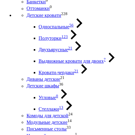
0
Банкетки
0
Оттоманки
228
Детские кровати
56
Односпальные
123
Полуторки
21
Двухъярусные
7
Выдвижные кровати для двоих
21
Кровати-чердаки
21
Диваны детские
36
Детские шкафы
0
Угловые
13
Стеллажи
24
Комоды для детской
14
Модульные детские
33
Письменные столы
1