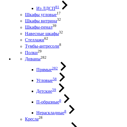
81
Из ЛДСП
17
Шкафы угловые
32
Шкафы витрина
39
Шкафы-пенал
32
Навесные шкафы
62
Стеллажи
8
Тумбы-антресоли
29
Полки
282
Диваны
282
Прямые
58
Угловые
59
Детские
0
П-образные
8
Нераскладные
28
Кресла