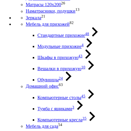
26
Матрасы 120х200
13
Наматрасники, подушки
21
Зеркала
82
Мебель для прихожей
48
Стандартные прихожие
4
Модульные прихожие
43
Шкафы в прихожую
10
Вешалки в прихожую
24
Обувницы
63
Домашний офис
45
Компьютерные столы
3
Тумба с ящиками
35
Компьютерные кресла
54
Мебель для сада