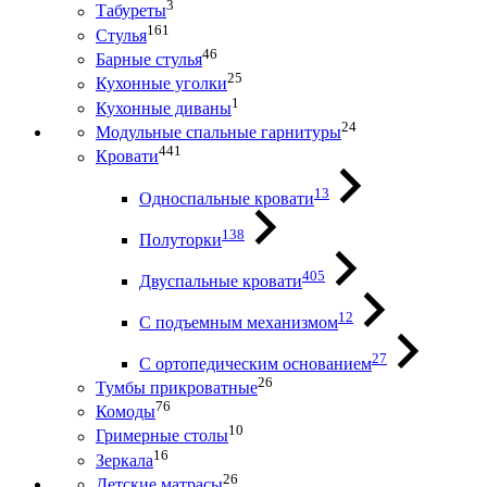
3
Табуреты
161
Стулья
46
Барные стулья
25
Кухонные уголки
1
Кухонные диваны
24
Модульные спальные гарнитуры
441
Кровати
13
Односпальные кровати
138
Полуторки
405
Двуспальные кровати
12
С подъемным механизмом
27
С ортопедическим основанием
26
Тумбы прикроватные
76
Комоды
10
Гримерные столы
16
Зеркала
26
Детские матрасы