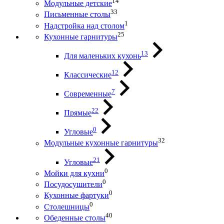
14
Модульные детские
33
Письменные столы
1
Надстройка над столом
25
Кухонные гарнитуры
13
Для маленьких кухонь
12
Классические
7
Современные
22
Прямые
0
Угловые
32
Модульные кухонные гарнитуры
21
Угловые
0
Мойки для кухни
0
Посудосушители
0
Кухонные фартуки
0
Столешницы
40
Обеденные столы