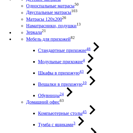
50
Односпальные матрасы
103
Двуспальные матрасы
26
Матрасы 120х200
13
Наматрасники, подушки
21
Зеркала
82
Мебель для прихожей
48
Стандартные прихожие
4
Модульные прихожие
43
Шкафы в прихожую
10
Вешалки в прихожую
24
Обувницы
63
Домашний офис
45
Компьютерные столы
3
Тумба с ящиками