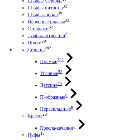
Шкафы угловые
32
Шкафы витрина
39
Шкафы-пенал
32
Навесные шкафы
62
Стеллажи
8
Тумбы-антресоли
29
Полки
282
Диваны
282
Прямые
58
Угловые
59
Детские
0
П-образные
8
Нераскладные
28
Кресла
0
Кресла-качалки
18
Пуфы