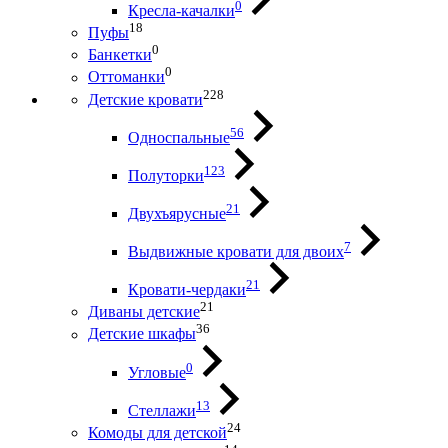
0
Кресла-качалки
18
Пуфы
0
Банкетки
0
Оттоманки
228
Детские кровати
56
Односпальные
123
Полуторки
21
Двухъярусные
7
Выдвижные кровати для двоих
21
Кровати-чердаки
21
Диваны детские
36
Детские шкафы
0
Угловые
13
Стеллажи
24
Комоды для детской