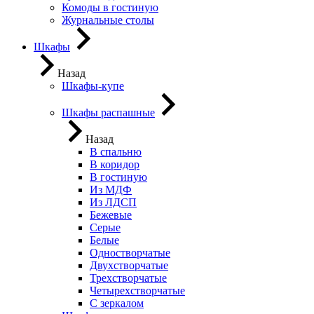
Комоды в гостиную
Журнальные столы
Шкафы
Назад
Шкафы-купе
Шкафы распашные
Назад
В спальню
В коридор
В гостиную
Из МДФ
Из ЛДСП
Бежевые
Серые
Белые
Одностворчатые
Двухстворчатые
Трехстворчатые
Четырехстворчатые
С зеркалом