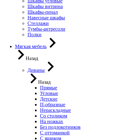
Шкафы угловые
Шкафы витрина
Шкафы-пенал
Навесные шкафы
Стеллажи
Тумбы-антресоли
Полки
Мягкая мебель
Назад
Диваны
Назад
Прямые
Угловые
Детские
П-образные
Нераскладные
Со столиком
На ножках
Без подлокотников
С оттоманкой
С ящиком