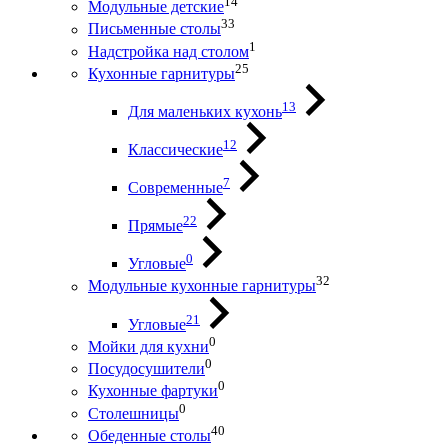
14
Модульные детские
33
Письменные столы
1
Надстройка над столом
25
Кухонные гарнитуры
13
Для маленьких кухонь
12
Классические
7
Современные
22
Прямые
0
Угловые
32
Модульные кухонные гарнитуры
21
Угловые
0
Мойки для кухни
0
Посудосушители
0
Кухонные фартуки
0
Столешницы
40
Обеденные столы