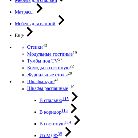
Мебель для спальни
Матрасы
Мебель для ванной
Еще
43
Стенки
19
Модульные гостиные
57
Тумбы под ТV
22
Комоды в гостиную
20
Журнальные столы
41
Шкафы-купе
119
Шкафы распашные
115
В спальню
115
В коридор
114
В гостиную
35
Из МДФ