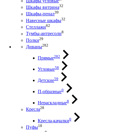
Шкафы угловые
32
Шкафы витрина
39
Шкафы-пенал
32
Навесные шкафы
62
Стеллажи
8
Тумбы-антресоли
29
Полки
282
Диваны
282
Прямые
58
Угловые
59
Детские
0
П-образные
8
Нераскладные
28
Кресла
0
Кресла-качалки
18
Пуфы