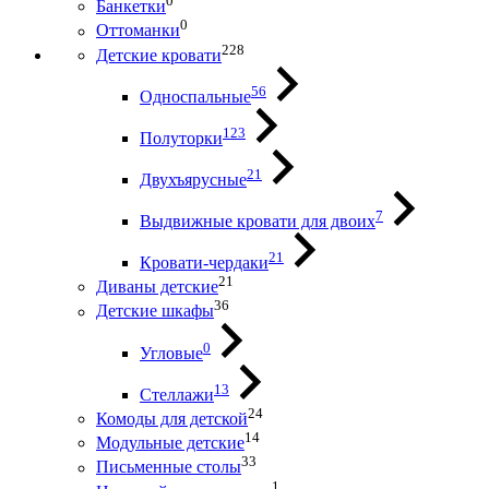
0
Банкетки
0
Оттоманки
228
Детские кровати
56
Односпальные
123
Полуторки
21
Двухъярусные
7
Выдвижные кровати для двоих
21
Кровати-чердаки
21
Диваны детские
36
Детские шкафы
0
Угловые
13
Стеллажи
24
Комоды для детской
14
Модульные детские
33
Письменные столы
1