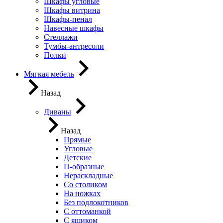
Шкафы угловые
Шкафы витрина
Шкафы-пенал
Навесные шкафы
Стеллажи
Тумбы-антресоли
Полки
Мягкая мебель
Назад
Диваны
Назад
Прямые
Угловые
Детские
П-образные
Нераскладные
Со столиком
На ножках
Без подлокотников
С оттоманкой
С ящиком