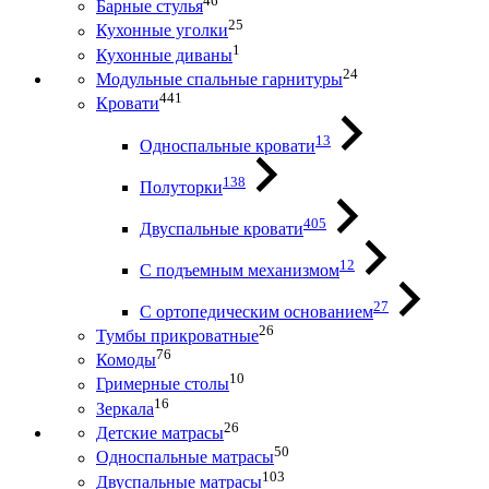
46
Барные стулья
25
Кухонные уголки
1
Кухонные диваны
24
Модульные спальные гарнитуры
441
Кровати
13
Односпальные кровати
138
Полуторки
405
Двуспальные кровати
12
С подъемным механизмом
27
С ортопедическим основанием
26
Тумбы прикроватные
76
Комоды
10
Гримерные столы
16
Зеркала
26
Детские матрасы
50
Односпальные матрасы
103
Двуспальные матрасы