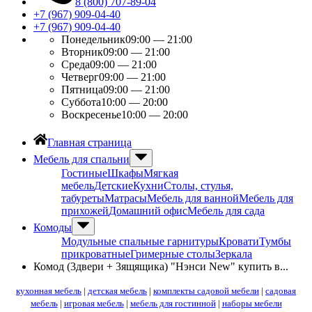
8 (800) 707-89-04
+7 (967) 909-04-40
+7 (967) 909-04-40
Понедельник
09:00 — 21:00
Вторник
09:00 — 21:00
Среда
09:00 — 21:00
Четверг
09:00 — 21:00
Пятница
09:00 — 21:00
Суббота
10:00 — 20:00
Воскресенье
10:00 — 20:00
Главная страница
Мебель для спальни
Гостиные
Шкафы
Мягкая
мебель
Детские
Кухни
Столы, стулья,
табуреты
Матрасы
Мебель для ванной
Мебель для
прихожей
Домашний офис
Мебель для сада
Комоды
Модульные спальные гарнитуры
Кровати
Тумбы
прикроватные
Гримерные столы
Зеркала
Комод (3двери + 3ящящика) "Нэнси New" купить в...
кухонная мебель
|
детская мебель
|
комплекты садовой мебели
|
садовая
мебель
|
игровая мебель
|
мебель для гостинной
|
наборы мебели