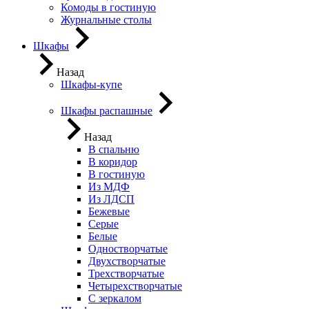
Комоды в гостиную
Журнальные столы
Шкафы
Назад
Шкафы-купе
Шкафы распашные
Назад
В спальню
В коридор
В гостиную
Из МДФ
Из ЛДСП
Бежевые
Серые
Белые
Одностворчатые
Двухстворчатые
Трехстворчатые
Четырехстворчатые
С зеркалом