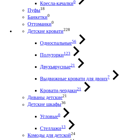
0
Кресла-качалки
18
Пуфы
0
Банкетки
0
Оттоманки
228
Детские кровати
56
Односпальные
123
Полуторки
21
Двухъярусные
7
Выдвижные кровати для двоих
21
Кровати-чердаки
21
Диваны детские
36
Детские шкафы
0
Угловые
13
Стеллажи
24
Комоды для детской