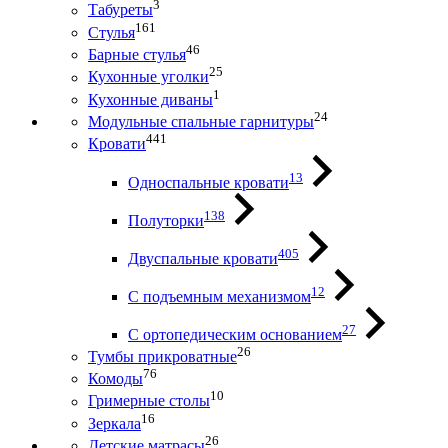
3
Табуреты
161
Стулья
46
Барные стулья
25
Кухонные уголки
1
Кухонные диваны
24
Модульные спальные гарнитуры
441
Кровати
13
Односпальные кровати
138
Полуторки
405
Двуспальные кровати
12
С подъемным механизмом
27
С ортопедическим основанием
26
Тумбы прикроватные
76
Комоды
10
Гримерные столы
16
Зеркала
26
Детские матрасы