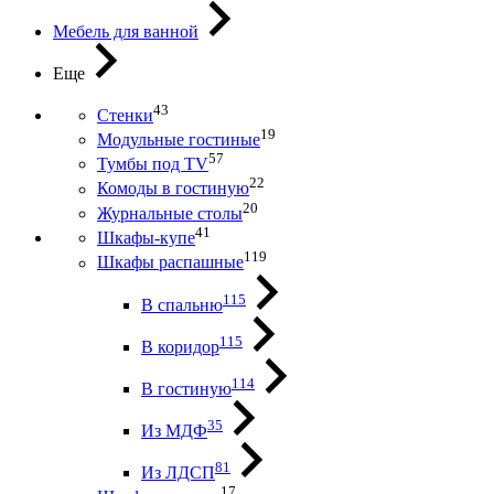
Мебель для ванной
Еще
43
Стенки
19
Модульные гостиные
57
Тумбы под ТV
22
Комоды в гостиную
20
Журнальные столы
41
Шкафы-купе
119
Шкафы распашные
115
В спальню
115
В коридор
114
В гостиную
35
Из МДФ
81
Из ЛДСП
17