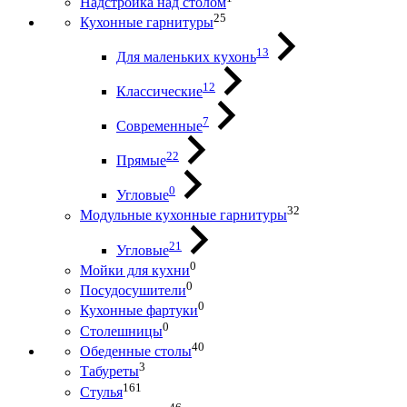
Надстройка над столом
25
Кухонные гарнитуры
13
Для маленьких кухонь
12
Классические
7
Современные
22
Прямые
0
Угловые
32
Модульные кухонные гарнитуры
21
Угловые
0
Мойки для кухни
0
Посудосушители
0
Кухонные фартуки
0
Столешницы
40
Обеденные столы
3
Табуреты
161
Стулья