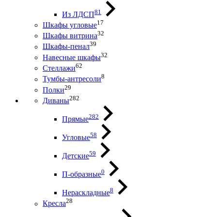
81
Из ЛДСП
17
Шкафы угловые
32
Шкафы витрина
39
Шкафы-пенал
32
Навесные шкафы
62
Стеллажи
8
Тумбы-антресоли
29
Полки
282
Диваны
282
Прямые
58
Угловые
59
Детские
0
П-образные
8
Нераскладные
28
Кресла